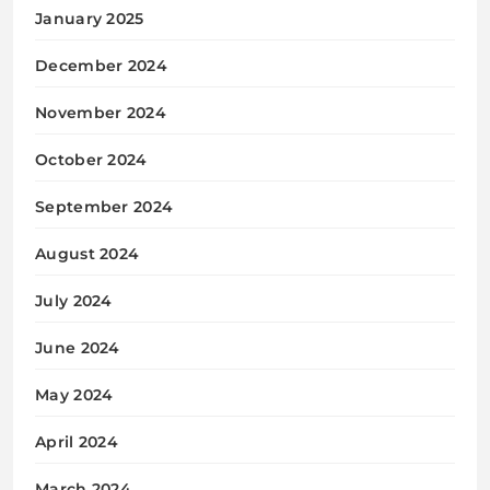
January 2025
December 2024
November 2024
October 2024
September 2024
August 2024
July 2024
June 2024
May 2024
April 2024
March 2024