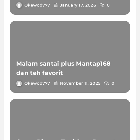
Okewod777
January 17, 2026
0
Malam santai plus Mantap168
dan teh favorit
Okewod777
November 11, 2025
0