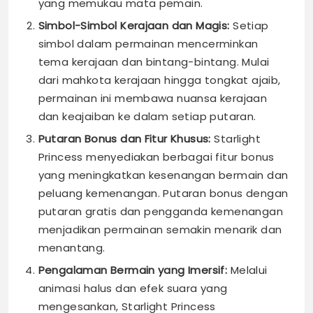
yang memukau mata pemain.
Simbol-Simbol Kerajaan dan Magis:
Setiap
simbol dalam permainan mencerminkan
tema kerajaan dan bintang-bintang. Mulai
dari mahkota kerajaan hingga tongkat ajaib,
permainan ini membawa nuansa kerajaan
dan keajaiban ke dalam setiap putaran.
Putaran Bonus dan Fitur Khusus:
Starlight
Princess menyediakan berbagai fitur bonus
yang meningkatkan kesenangan bermain dan
peluang kemenangan. Putaran bonus dengan
putaran gratis dan pengganda kemenangan
menjadikan permainan semakin menarik dan
menantang.
Pengalaman Bermain yang Imersif:
Melalui
animasi halus dan efek suara yang
mengesankan, Starlight Princess