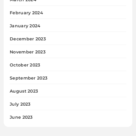
February 2024
January 2024
December 2023
November 2023
October 2023
September 2023
August 2023
July 2023
June 2023