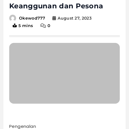
Keanggunan dan Pesona
August 27, 2023
Okewod777
5 mins
0
Pengenalan