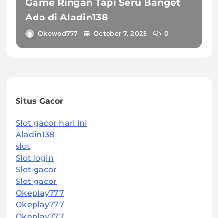
Game Ringan Tapi Seru Banget
Ada di Aladin138
Okewod777
October 7, 2025
0
Situs Gacor
Slot gacor hari ini
Aladin138
slot
Slot login
Slot gacor
Slot gacor
Okeplay777
Okeplay777
Okeplay777