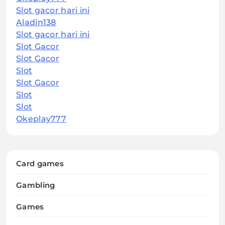
Slot gacor hari ini
Aladin138
Slot gacor hari ini
Slot Gacor
Slot Gacor
Slot
Slot Gacor
Slot
Slot
Okeplay777
Card games
Gambling
Games