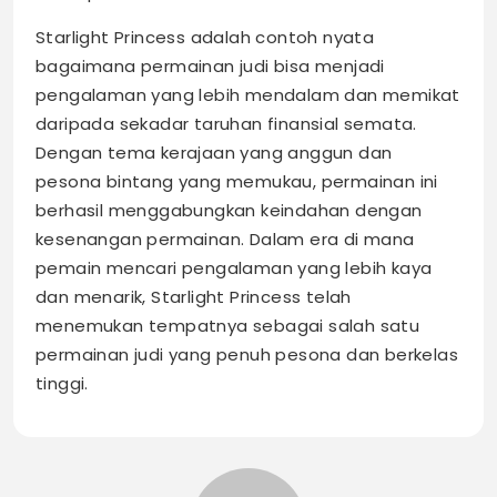
Starlight Princess adalah contoh nyata
bagaimana permainan judi bisa menjadi
pengalaman yang lebih mendalam dan memikat
daripada sekadar taruhan finansial semata.
Dengan tema kerajaan yang anggun dan
pesona bintang yang memukau, permainan ini
berhasil menggabungkan keindahan dengan
kesenangan permainan. Dalam era di mana
pemain mencari pengalaman yang lebih kaya
dan menarik, Starlight Princess telah
menemukan tempatnya sebagai salah satu
permainan judi yang penuh pesona dan berkelas
tinggi.