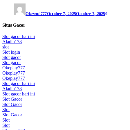
Okewod777
October 7, 2025
October 7, 2025
0
Situs Gacor
Slot gacor hari ini
Aladin138
slot
Slot login
Slot gacor
Slot gacor
Okeplay777
Okeplay777
Okeplay777
Slot gacor hari ini
Aladin138
Slot gacor hari ini
Slot Gacor
Slot Gacor
Slot
Slot Gacor
Slot
Slot