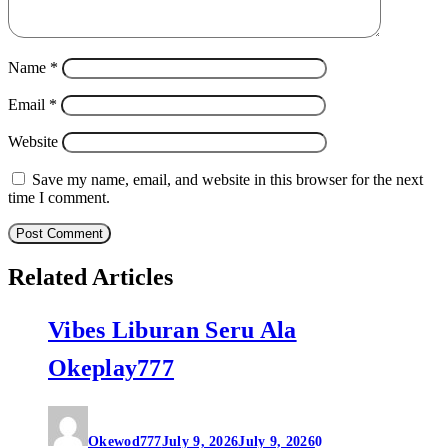
Name
*
Email
*
Website
Save my name, email, and website in this browser for the next
time I comment.
Related Articles
Vibes Liburan Seru Ala
Okeplay777
Okewod777
July 9, 2026
July 9, 2026
0