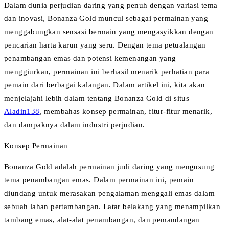
Dalam dunia perjudian daring yang penuh dengan variasi tema
dan inovasi, Bonanza Gold muncul sebagai permainan yang
menggabungkan sensasi bermain yang mengasyikkan dengan
pencarian harta karun yang seru. Dengan tema petualangan
penambangan emas dan potensi kemenangan yang
menggiurkan, permainan ini berhasil menarik perhatian para
pemain dari berbagai kalangan. Dalam artikel ini, kita akan
menjelajahi lebih dalam tentang Bonanza Gold di situs
Aladin138
, membahas konsep permainan, fitur-fitur menarik,
dan dampaknya dalam industri perjudian.
Konsep Permainan
Bonanza Gold adalah permainan judi daring yang mengusung
tema penambangan emas. Dalam permainan ini, pemain
diundang untuk merasakan pengalaman menggali emas dalam
sebuah lahan pertambangan. Latar belakang yang menampilkan
tambang emas, alat-alat penambangan, dan pemandangan