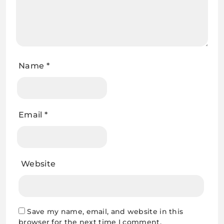
Name
*
Email
*
Website
Save my name, email, and website in this
browser for the next time I comment.