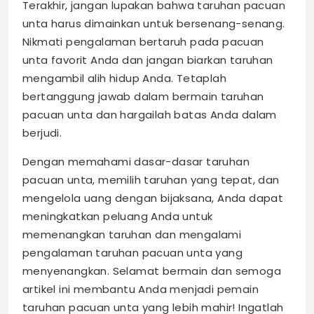
Terakhir, jangan lupakan bahwa taruhan pacuan
unta harus dimainkan untuk bersenang-senang.
Nikmati pengalaman bertaruh pada pacuan
unta favorit Anda dan jangan biarkan taruhan
mengambil alih hidup Anda. Tetaplah
bertanggung jawab dalam bermain taruhan
pacuan unta dan hargailah batas Anda dalam
berjudi.
Dengan memahami dasar-dasar taruhan
pacuan unta, memilih taruhan yang tepat, dan
mengelola uang dengan bijaksana, Anda dapat
meningkatkan peluang Anda untuk
memenangkan taruhan dan mengalami
pengalaman taruhan pacuan unta yang
menyenangkan. Selamat bermain dan semoga
artikel ini membantu Anda menjadi pemain
taruhan pacuan unta yang lebih mahir! Ingatlah