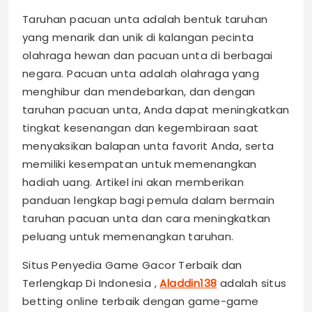
Taruhan pacuan unta adalah bentuk taruhan
yang menarik dan unik di kalangan pecinta
olahraga hewan dan pacuan unta di berbagai
negara. Pacuan unta adalah olahraga yang
menghibur dan mendebarkan, dan dengan
taruhan pacuan unta, Anda dapat meningkatkan
tingkat kesenangan dan kegembiraan saat
menyaksikan balapan unta favorit Anda, serta
memiliki kesempatan untuk memenangkan
hadiah uang. Artikel ini akan memberikan
panduan lengkap bagi pemula dalam bermain
taruhan pacuan unta dan cara meningkatkan
peluang untuk memenangkan taruhan.
Situs Penyedia Game Gacor Terbaik dan
Terlengkap Di Indonesia ,
Aladdin138
adalah situs
betting online terbaik dengan game-game