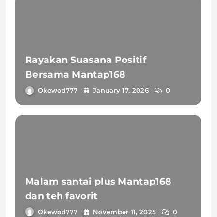
Rayakan Suasana Positif
Bersama Mantap168
Okewod777
January 17, 2026
0
Malam santai plus Mantap168
dan teh favorit
Okewod777
November 11, 2025
0