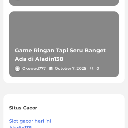
Game Ringan Tapi Seru Banget
Ada di Aladin138
Okewod777
October 7, 2025
0
Situs Gacor
Slot gacor hari ini
Aladin138