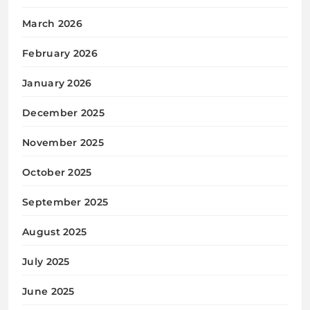
March 2026
February 2026
January 2026
December 2025
November 2025
October 2025
September 2025
August 2025
July 2025
June 2025