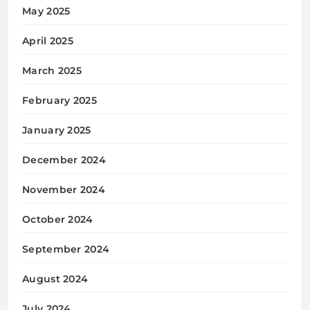
May 2025
April 2025
March 2025
February 2025
January 2025
December 2024
November 2024
October 2024
September 2024
August 2024
July 2024