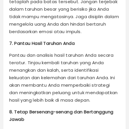
tetaplah pada batas tersebut. Jangan terjebak
dalam taruhan besar yang berisiko jika Anda
tidak mampu mengatasinya. Jaga disiplin dalam
mengelola uang Anda dan hindari bertaruh
berdasarkan emosi atau impuls.
7. Pantau Hasil Taruhan Anda
Pantau dan analisis hasil taruhan Anda secara
teratur. Tinjau kembali taruhan yang Anda
menangkan dan kalah, serta identifikasi
kekuatan dan kelemahan dari taruhan Anda. Ini
akan membantu Anda memperbaiki strategi
dan meningkatkan peluang untuk mendapatkan
hasil yang lebih baik di masa depan.
8. Tetap Bersenang-senang dan Bertanggung
Jawab