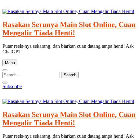
Skip
to
content
Rasakan Serunya Main Slot Online, Cuan
Mengalir Tiada Henti!
Putar reels-nya sekarang, dan biarkan cuan datang tanpa henti! Ask
ChatGPT
Menu
Subscribe
Rasakan Serunya Main Slot Online, Cuan
Mengalir Tiada Henti!
Putar reels-nya sekarang, dan biarkan cuan datang tanpa henti! Ask