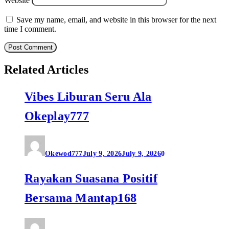
Website
Save my name, email, and website in this browser for the next
time I comment.
Related Articles
Vibes Liburan Seru Ala
Okeplay777
Okewod777
July 9, 2026
July 9, 2026
0
Rayakan Suasana Positif
Bersama Mantap168