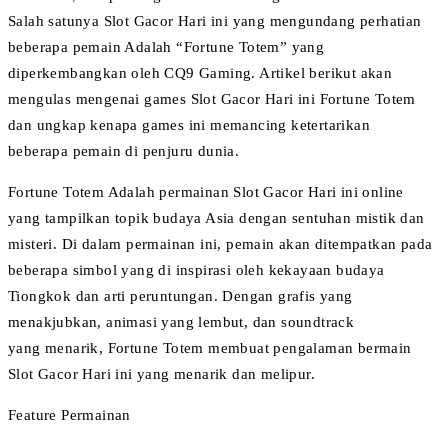
Salah satunya Slot Gacor Hari ini yang mengundang perhatian
beberapa pemain Adalah “Fortune Totem” yang
diperkembangkan oleh CQ9 Gaming. Artikel berikut akan
mengulas mengenai games Slot Gacor Hari ini Fortune Totem
dan ungkap kenapa games ini memancing ketertarikan
beberapa pemain di penjuru dunia.
Fortune Totem Adalah permainan Slot Gacor Hari ini online
yang tampilkan topik budaya Asia dengan sentuhan mistik dan
misteri. Di dalam permainan ini, pemain akan ditempatkan pada
beberapa simbol yang di inspirasi oleh kekayaan budaya
Tiongkok dan arti peruntungan. Dengan grafis yang
menakjubkan, animasi yang lembut, dan soundtrack
yang menarik, Fortune Totem membuat pengalaman bermain
Slot Gacor Hari ini yang menarik dan melipur.
Feature Permainan