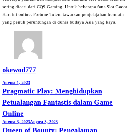
sering dicari dari CQ9 Gaming. Untuk beberapa fans Slot Gacor
Hari ini online, Fortune Totem tawarkan penjelajahan bermain
yang penuh peruntungan di dunia budaya Asia yang kaya.
okewod777
Post
August 1, 2023
Pragmatic Play: Menghidupkan
navigation
Petualangan Fantastis dalam Game
Online
August 3, 2023
August 3, 2023
Queen of Bounty: Pengalaman