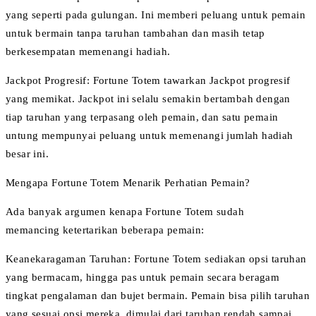
yang seperti pada gulungan. Ini memberi peluang untuk pemain
untuk bermain tanpa taruhan tambahan dan masih tetap
berkesempatan memenangi hadiah.
Jackpot Progresif: Fortune Totem tawarkan Jackpot progresif
yang memikat. Jackpot ini selalu semakin bertambah dengan
tiap taruhan yang terpasang oleh pemain, dan satu pemain
untung mempunyai peluang untuk memenangi jumlah hadiah
besar ini.
Mengapa Fortune Totem Menarik Perhatian Pemain?
Ada banyak argumen kenapa Fortune Totem sudah
memancing ketertarikan beberapa pemain:
Keanekaragaman Taruhan: Fortune Totem sediakan opsi taruhan
yang bermacam, hingga pas untuk pemain secara beragam
tingkat pengalaman dan bujet bermain. Pemain bisa pilih taruhan
yang sesuai opsi mereka, dimulai dari taruhan rendah sampai