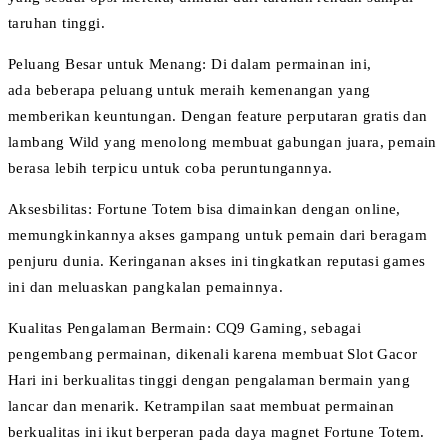
taruhan tinggi.
Peluang Besar untuk Menang: Di dalam permainan ini,
ada beberapa peluang untuk meraih kemenangan yang
memberikan keuntungan. Dengan feature perputaran gratis dan
lambang Wild yang menolong membuat gabungan juara, pemain
berasa lebih terpicu untuk coba peruntungannya.
Aksesbilitas: Fortune Totem bisa dimainkan dengan online,
memungkinkannya akses gampang untuk pemain dari beragam
penjuru dunia. Keringanan akses ini tingkatkan reputasi games
ini dan meluaskan pangkalan pemainnya.
Kualitas Pengalaman Bermain: CQ9 Gaming, sebagai
pengembang permainan, dikenali karena membuat Slot Gacor
Hari ini berkualitas tinggi dengan pengalaman bermain yang
lancar dan menarik. Ketrampilan saat membuat permainan
berkualitas ini ikut berperan pada daya magnet Fortune Totem.