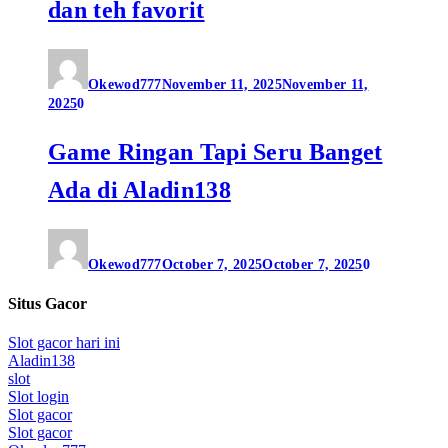
dan teh favorit
Okewod777
November 11, 2025
November 11,
2025
0
Game Ringan Tapi Seru Banget
Ada di Aladin138
Okewod777
October 7, 2025
October 7, 2025
0
Situs Gacor
Slot gacor hari ini
Aladin138
slot
Slot login
Slot gacor
Slot gacor