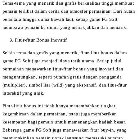
Tema-tema yang menarik dan grafis berkualitas tinggi membuat
pemain terlibat dalam cerita dan atmosfer permainan. Dari hutan
belantara hingga dunia bawah laut, setiap game PG Soft
membawa pemain ke dunia yang menakjubkan dan menarik.
Fitur-fitur Bonus Inovatif
Selain tema dan grafis yang menarik, fitur-fitur bonus dalam
game PG Soft juga menjadi daya tarik utama. Setiap judul
permainan menawarkan fitur-fitur bonus yang inovatif dan
menguntungkan, seperti putaran gratis dengan pengganda
(multiplier), simbol liar (wild) yang ekspansif, dan fitur-fitur
interaktif yang unik.
Fitur-fitur bonus ini tidak hanya menambahkan tingkat
kegembiraan dalam permainan, tetapi juga memberikan
kesempatan bagi pemain untuk memenangkan hadiah besar.
Beberapa game PG Soft juga menawarkan fitur buy-in, yang
memungkinkan pemain untuk langsung memasuki putaran