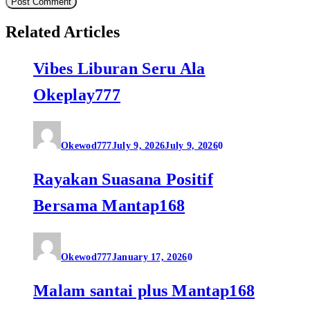
Related Articles
Vibes Liburan Seru Ala
Okeplay777
Okewod777
July 9, 2026
July 9, 2026
0
Rayakan Suasana Positif
Bersama Mantap168
Okewod777
January 17, 2026
0
Malam santai plus Mantap168