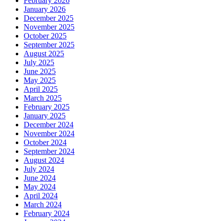
February 2026
January 2026
December 2025
November 2025
October 2025
September 2025
August 2025
July 2025
June 2025
May 2025
April 2025
March 2025
February 2025
January 2025
December 2024
November 2024
October 2024
September 2024
August 2024
July 2024
June 2024
May 2024
April 2024
March 2024
February 2024