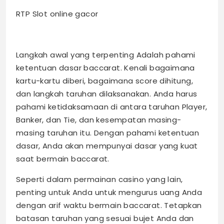
RTP Slot online gacor
Langkah awal yang terpenting Adalah pahami
ketentuan dasar baccarat. Kenali bagaimana
kartu-kartu diberi, bagaimana score dihitung,
dan langkah taruhan dilaksanakan. Anda harus
pahami ketidaksamaan di antara taruhan Player,
Banker, dan Tie, dan kesempatan masing-
masing taruhan itu. Dengan pahami ketentuan
dasar, Anda akan mempunyai dasar yang kuat
saat bermain baccarat.
Seperti dalam permainan casino yang lain,
penting untuk Anda untuk mengurus uang Anda
dengan arif waktu bermain baccarat. Tetapkan
batasan taruhan yang sesuai bujet Anda dan