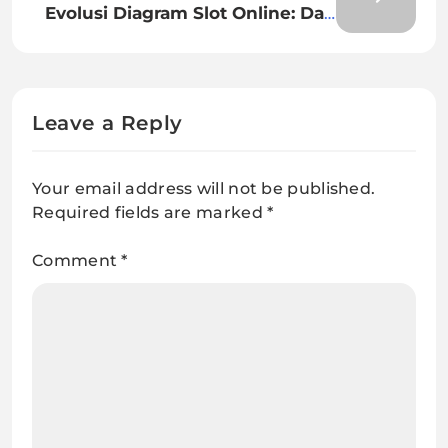
Evolusi Diagram Slot Online: Dari
Pragmatic Play
Classic ke 3D
Leave a Reply
Your email address will not be published.
Required fields are marked
*
Comment
*