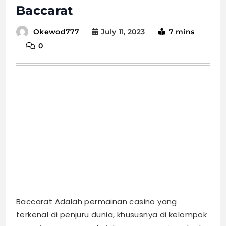
Baccarat
July 11, 2023
7 mins
Okewod777
0
Baccarat Adalah permainan casino yang
terkenal di penjuru dunia, khususnya di kelompok