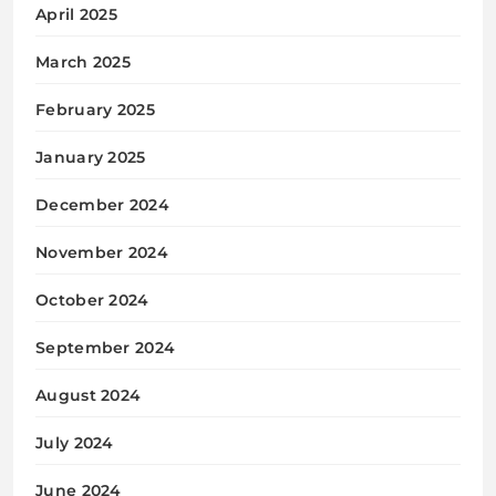
April 2025
March 2025
February 2025
January 2025
December 2024
November 2024
October 2024
September 2024
August 2024
July 2024
June 2024