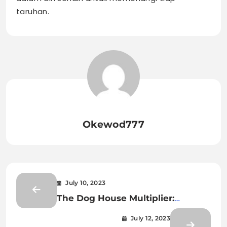
taruhan.
Okewod777
July 10, 2023
The Dog House Multiplier:
Kebersamaan Lucu dengan
July 12, 2023
Anjing dalam Game Slot dari