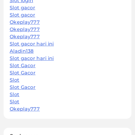
Slot login
Slot gacor
Slot gacor
Okeplay777
Okeplay777
Okeplay777
Slot gacor hari ini
Aladin138
Slot gacor hari ini
Slot Gacor
Slot Gacor
Slot
Slot Gacor
Slot
Slot
Okeplay777