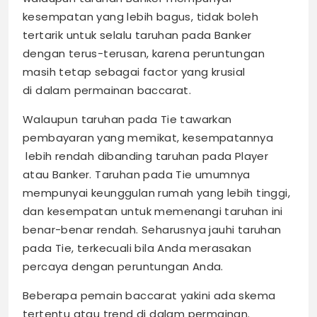
kesempatan yang lebih bagus, tidak boleh
tertarik untuk selalu taruhan pada Banker
dengan terus-terusan, karena peruntungan
masih tetap sebagai factor yang krusial
di dalam permainan baccarat.
Walaupun taruhan pada Tie tawarkan
pembayaran yang memikat, kesempatannya
lebih rendah dibanding taruhan pada Player
atau Banker. Taruhan pada Tie umumnya
mempunyai keunggulan rumah yang lebih tinggi,
dan kesempatan untuk memenangi taruhan ini
benar-benar rendah. Seharusnya jauhi taruhan
pada Tie, terkecuali bila Anda merasakan
percaya dengan peruntungan Anda.
Beberapa pemain baccarat yakini ada skema
tertentu atau trend di dalam permainan.