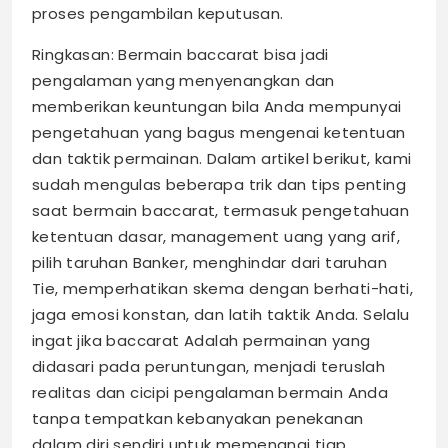
proses pengambilan keputusan.
Ringkasan: Bermain baccarat bisa jadi
pengalaman yang menyenangkan dan
memberikan keuntungan bila Anda mempunyai
pengetahuan yang bagus mengenai ketentuan
dan taktik permainan. Dalam artikel berikut, kami
sudah mengulas beberapa trik dan tips penting
saat bermain baccarat, termasuk pengetahuan
ketentuan dasar, management uang yang arif,
pilih taruhan Banker, menghindar dari taruhan
Tie, memperhatikan skema dengan berhati-hati,
jaga emosi konstan, dan latih taktik Anda. Selalu
ingat jika baccarat Adalah permainan yang
didasari pada peruntungan, menjadi teruslah
realitas dan cicipi pengalaman bermain Anda
tanpa tempatkan kebanyakan penekanan
dalam diri sendiri untuk memenangi tiap