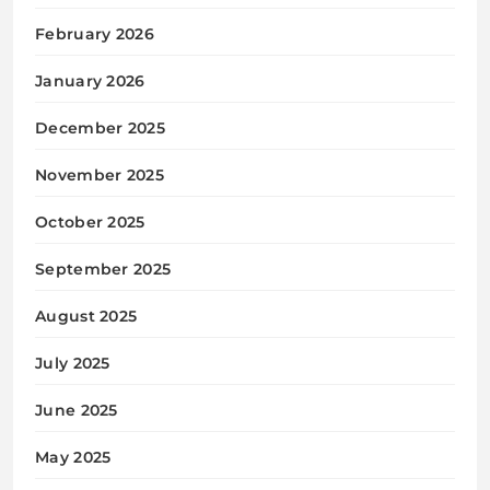
February 2026
January 2026
December 2025
November 2025
October 2025
September 2025
August 2025
July 2025
June 2025
May 2025