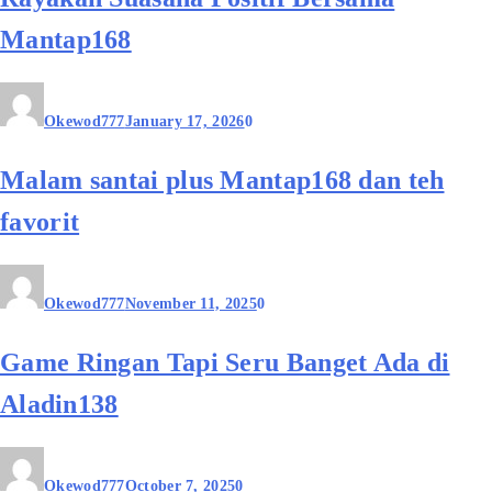
Mantap168
Okewod777
January 17, 2026
0
Malam santai plus Mantap168 dan teh
favorit
Okewod777
November 11, 2025
0
Game Ringan Tapi Seru Banget Ada di
Aladin138
Okewod777
October 7, 2025
0