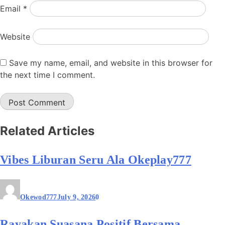
Email
*
Website
Save my name, email, and website in this browser for
the next time I comment.
Related Articles
Vibes Liburan Seru Ala Okeplay777
Okewod777
July 9, 2026
0
Rayakan Suasana Positif Bersama