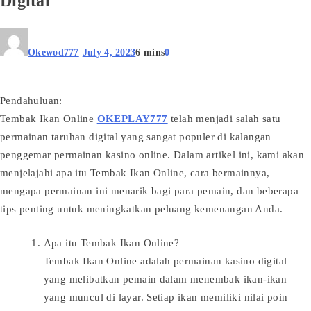
Digital
Okewod777
July 4, 2023
6 mins
0
Pendahuluan:
Tembak Ikan Online
OKEPLAY777
telah menjadi salah satu
permainan taruhan digital yang sangat populer di kalangan
penggemar permainan kasino online. Dalam artikel ini, kami akan
menjelajahi apa itu Tembak Ikan Online, cara bermainnya,
mengapa permainan ini menarik bagi para pemain, dan beberapa
tips penting untuk meningkatkan peluang kemenangan Anda.
Apa itu Tembak Ikan Online?
Tembak Ikan Online adalah permainan kasino digital
yang melibatkan pemain dalam menembak ikan-ikan
yang muncul di layar. Setiap ikan memiliki nilai poin