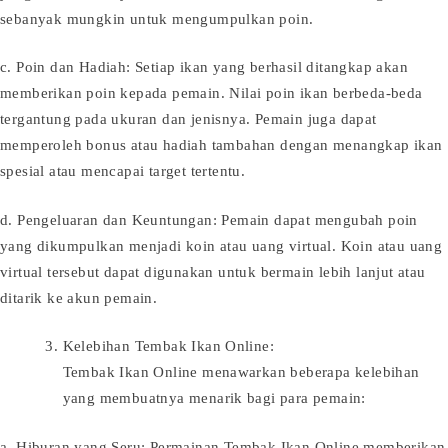
sebanyak mungkin untuk mengumpulkan poin.
c. Poin dan Hadiah: Setiap ikan yang berhasil ditangkap akan
memberikan poin kepada pemain. Nilai poin ikan berbeda-beda
tergantung pada ukuran dan jenisnya. Pemain juga dapat
memperoleh bonus atau hadiah tambahan dengan menangkap ikan
spesial atau mencapai target tertentu.
d. Pengeluaran dan Keuntungan: Pemain dapat mengubah poin
yang dikumpulkan menjadi koin atau uang virtual. Koin atau uang
virtual tersebut dapat digunakan untuk bermain lebih lanjut atau
ditarik ke akun pemain.
Kelebihan Tembak Ikan Online:
Tembak Ikan Online menawarkan beberapa kelebihan
yang membuatnya menarik bagi para pemain:
a. Hiburan yang Seru: Permainan Tembak Ikan Online memberikan