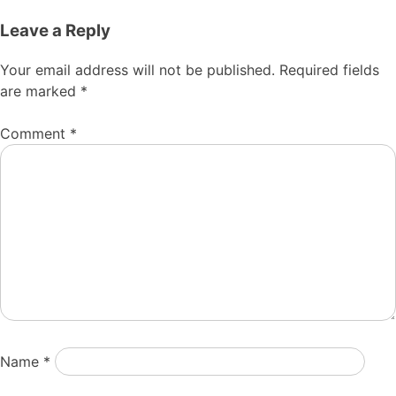
Leave a Reply
Your email address will not be published.
Required fields
are marked
*
Comment
*
Name
*