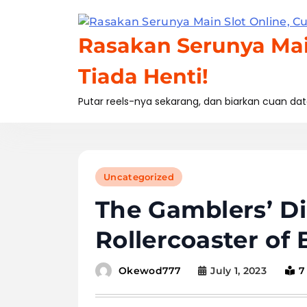
Skip
to
Rasakan Serunya Mai
content
Tiada Henti!
Putar reels-nya sekarang, dan biarkan cuan da
Uncategorized
The Gamblers’ 
Rollercoaster of 
July 1, 2023
7
Okewod777