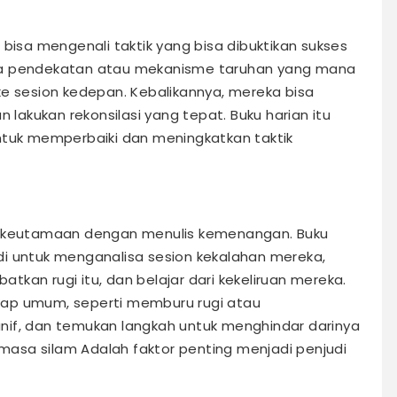
 bisa mengenali taktik yang bisa dibuktikan sukses
sa pendekatan atau mekanisme taruhan yang mana
ke sesion kedepan. Kebalikannya, mereka bisa
n lakukan rekonsilasi yang tepat. Buku harian itu
ntuk memperbaiki dan meningkatkan taktik
ma keutamaan dengan menulis kemenangan. Buku
i untuk menganalisa sesion kekalahan mereka,
kan rugi itu, dan belajar dari kekeliruan mereka.
kap umum, seperti memburu rugi atau
nif, dan temukan langkah untuk menghindar darinya
n masa silam Adalah faktor penting menjadi penjudi