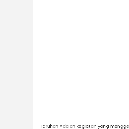
Taruhan Adalah kegiatan yang menggen