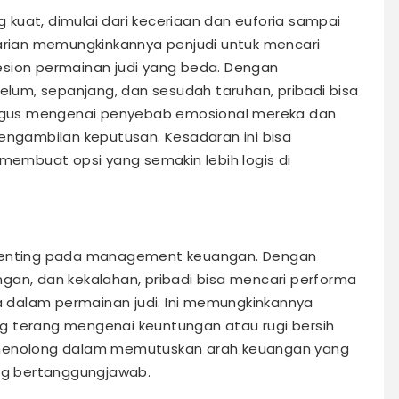
kuat, dimulai dari keceriaan dan euforia sampai
harian memungkinkannya penjudi untuk mencari
esion permainan judi yang beda. Dengan
um, sepanjang, dan sesudah taruhan, pribadi bisa
gus mengenai penyebab emosional mereka dan
gambilan keputusan. Kesadaran ini bisa
embuat opsi yang semakin lebih logis di
 penting pada management keuangan. Dengan
an, dan kekalahan, pribadi bisa mencari performa
dalam permainan judi. Ini memungkinkannya
g terang mengenai keuntungan atau rugi bersih
 menolong dalam memutuskan arah keuangan yang
ang bertanggungjawab.