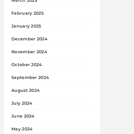
March 2025
February 2025
January 2025
December 2024
November 2024
October 2024
September 2024
August 2024
July 2024
June 2024
May 2024