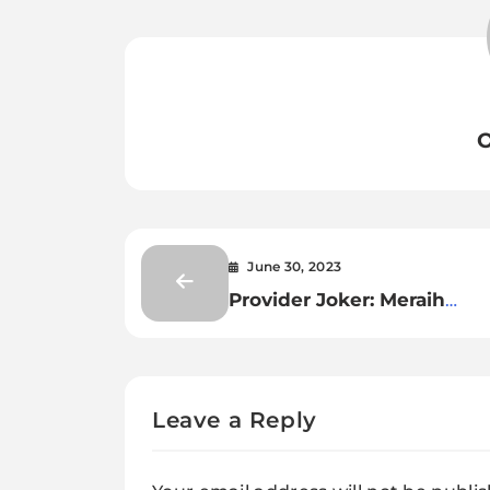
June 30, 2023
Provider Joker: Meraih
Kekayaan dengan Game
“Golden Rooster”
Leave a Reply