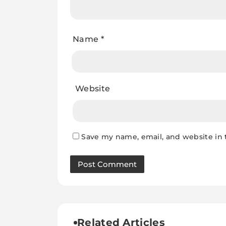
Name
*
Website
Save my name, email, and website in 
Related Articles