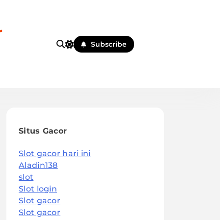
r
Subscribe
Situs Gacor
Slot gacor hari ini
Aladin138
slot
Slot login
Slot gacor
Slot gacor