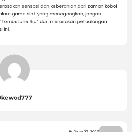
merasakan sensasi dan keberanian dari zaman koboi
alam game slot yang menegangkan, jangan
“Tombstone Rip” dan merasakan petualangan
 ini.
Okewod777
June 23, 2023