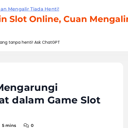
n Slot Online, Cuan Mengali
tang tanpa henti! Ask ChatGPT
Mengarungi
at dalam Game Slot
5 mins
0