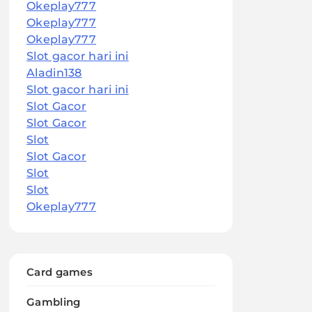
Okeplay777
Okeplay777
Okeplay777
Slot gacor hari ini
Aladin138
Slot gacor hari ini
Slot Gacor
Slot Gacor
Slot
Slot Gacor
Slot
Slot
Okeplay777
Card games
Gambling