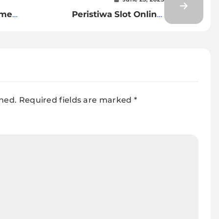
ames
Peristiwa Slot Online:
Menganalisa Reputasi
an
shed.
Required fields are marked
*