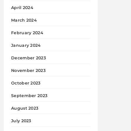
April 2024
March 2024
February 2024
January 2024
December 2023
November 2023
October 2023
September 2023
August 2023
July 2023