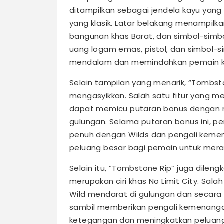
ditampilkan sebagai jendela kayu yang
yang klasik. Latar belakang menampi
bangunan khas Barat, dan simbol-simb
uang logam emas, pistol, dan simbol-s
mendalam dan memindahkan pemain ke
Selain tampilan yang menarik, “Tombst
mengasyikkan. Salah satu fitur yang me
dapat memicu putaran bonus dengan me
gulungan. Selama putaran bonus ini, 
penuh dengan Wilds dan pengali kemen
peluang besar bagi pemain untuk mer
Selain itu, “Tombstone Rip” juga dilengk
merupakan ciri khas No Limit City. Sala
Wild mendarat di gulungan dan secara 
sambil memberikan pengali kemenanga
ketegangan dan meningkatkan peluan