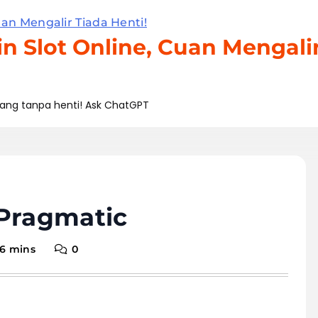
n Slot Online, Cuan Mengali
tang tanpa henti! Ask ChatGPT
 Pragmatic
6 mins
0