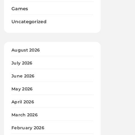
Games
Uncategorized
August 2026
July 2026
June 2026
May 2026
April 2026
March 2026
February 2026