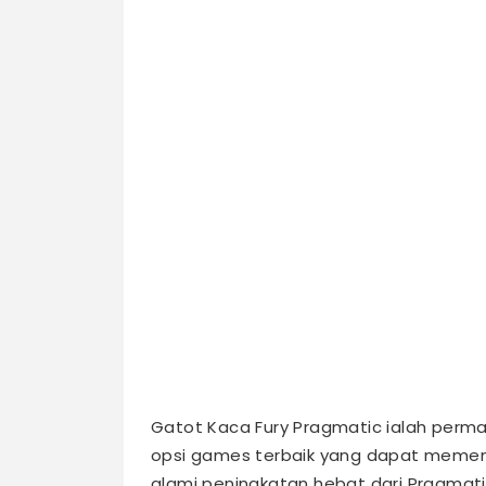
Gatot Kaca Fury Pragmatic ialah permain
opsi games terbaik yang dapat memenan
alami peningkatan hebat dari Pragmati