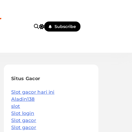
r
Subscribe
Situs Gacor
Slot gacor hari ini
Aladin138
slot
Slot login
Slot gacor
Slot gacor