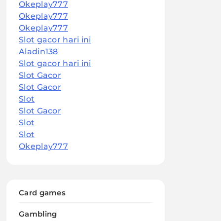
Okeplay777
Okeplay777
Okeplay777
Slot gacor hari ini
Aladin138
Slot gacor hari ini
Slot Gacor
Slot Gacor
Slot
Slot Gacor
Slot
Slot
Okeplay777
Card games
Gambling