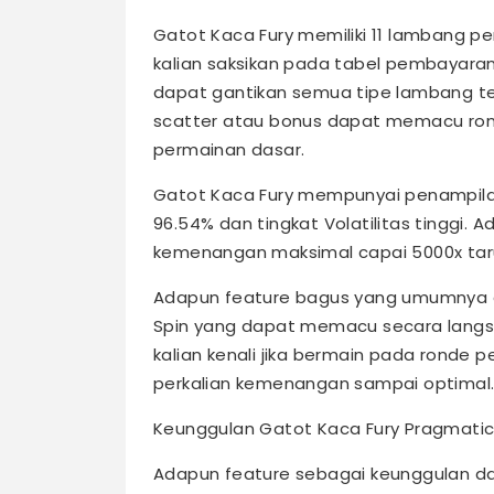
Gatot Kaca Fury memiliki 11 lambang 
kalian saksikan pada tabel pembayaran
dapat gantikan semua tipe lambang t
scatter atau bonus dapat memacu ron
permainan dasar.
Gatot Kaca Fury mempunyai penampilan
96.54% dan tingkat Volatilitas tinggi. 
kemenangan maksimal capai 5000x taru
Adapun feature bagus yang umumnya a
Spin yang dapat memacu secara langsu
kalian kenali jika bermain pada ronde
perkalian kemenangan sampai optimal
Keunggulan Gatot Kaca Fury Pragmati
Adapun feature sebagai keunggulan dari