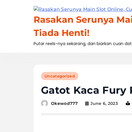
Skip
to
Rasakan Serunya Mai
content
Tiada Henti!
Putar reels-nya sekarang, dan biarkan cuan da
Uncategorized
Gatot Kaca Fury
June 6, 2023
Okewod777