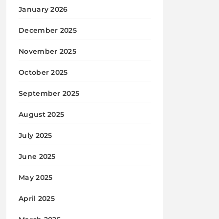
January 2026
December 2025
November 2025
October 2025
September 2025
August 2025
July 2025
June 2025
May 2025
April 2025