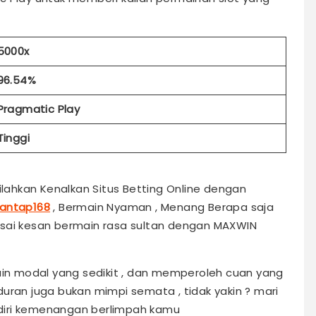
5000x
96.54%
Pragmatic Play
Tinggi
ahkan Kenalkan Situs Betting Online dengan
antap168
, Bermain Nyaman , Menang Berapa saja
asai kesan bermain rasa sultan dengan MAXWIN
n modal yang sedikit , dan memperoleh cuan yang
uran juga bukan mimpi semata , tidak yakin ? mari
endiri kemenangan berlimpah kamu