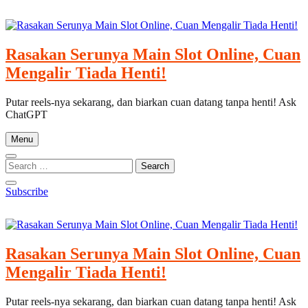
Skip
to
content
Rasakan Serunya Main Slot Online, Cuan
Mengalir Tiada Henti!
Putar reels-nya sekarang, dan biarkan cuan datang tanpa henti! Ask
ChatGPT
Menu
Subscribe
Rasakan Serunya Main Slot Online, Cuan
Mengalir Tiada Henti!
Putar reels-nya sekarang, dan biarkan cuan datang tanpa henti! Ask