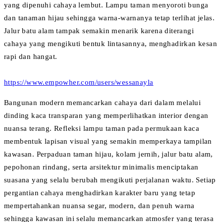
yang dipenuhi cahaya lembut. Lampu taman menyoroti bunga
dan tanaman hijau sehingga warna-warnanya tetap terlihat jelas.
Jalur batu alam tampak semakin menarik karena diterangi
cahaya yang mengikuti bentuk lintasannya, menghadirkan kesan
rapi dan hangat.
https://www.empowher.com/users/wessanayla
Bangunan modern memancarkan cahaya dari dalam melalui
dinding kaca transparan yang memperlihatkan interior dengan
nuansa terang. Refleksi lampu taman pada permukaan kaca
membentuk lapisan visual yang semakin memperkaya tampilan
kawasan. Perpaduan taman hijau, kolam jernih, jalur batu alam,
pepohonan rindang, serta arsitektur minimalis menciptakan
suasana yang selalu berubah mengikuti perjalanan waktu. Setiap
pergantian cahaya menghadirkan karakter baru yang tetap
mempertahankan nuansa segar, modern, dan penuh warna
sehingga kawasan ini selalu memancarkan atmosfer yang terasa