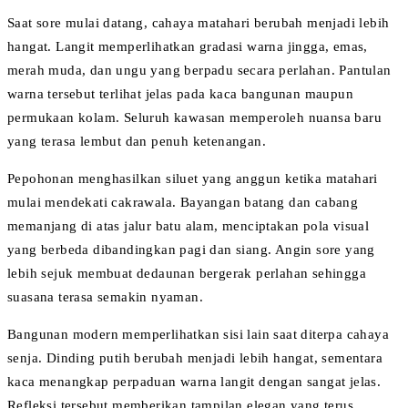
Saat sore mulai datang, cahaya matahari berubah menjadi lebih
hangat. Langit memperlihatkan gradasi warna jingga, emas,
merah muda, dan ungu yang berpadu secara perlahan. Pantulan
warna tersebut terlihat jelas pada kaca bangunan maupun
permukaan kolam. Seluruh kawasan memperoleh nuansa baru
yang terasa lembut dan penuh ketenangan.
Pepohonan menghasilkan siluet yang anggun ketika matahari
mulai mendekati cakrawala. Bayangan batang dan cabang
memanjang di atas jalur batu alam, menciptakan pola visual
yang berbeda dibandingkan pagi dan siang. Angin sore yang
lebih sejuk membuat dedaunan bergerak perlahan sehingga
suasana terasa semakin nyaman.
Bangunan modern memperlihatkan sisi lain saat diterpa cahaya
senja. Dinding putih berubah menjadi lebih hangat, sementara
kaca menangkap perpaduan warna langit dengan sangat jelas.
Refleksi tersebut memberikan tampilan elegan yang terus