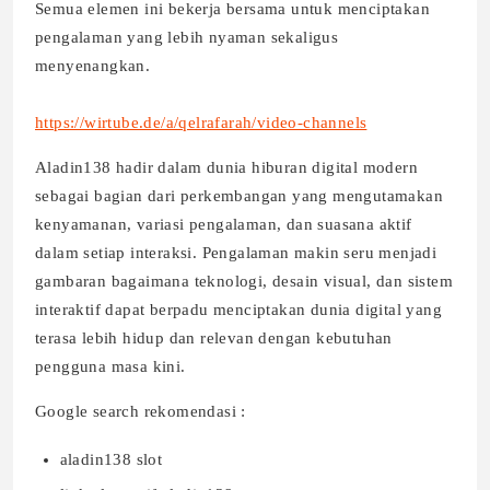
Semua elemen ini bekerja bersama untuk menciptakan
pengalaman yang lebih nyaman sekaligus
menyenangkan.
https://wirtube.de/a/qelrafarah/video-channels
Aladin138 hadir dalam dunia hiburan digital modern
sebagai bagian dari perkembangan yang mengutamakan
kenyamanan, variasi pengalaman, dan suasana aktif
dalam setiap interaksi. Pengalaman makin seru menjadi
gambaran bagaimana teknologi, desain visual, dan sistem
interaktif dapat berpadu menciptakan dunia digital yang
terasa lebih hidup dan relevan dengan kebutuhan
pengguna masa kini.
Google search rekomendasi :
aladin138 slot