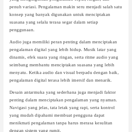
penuh variasi. Pengalaman makin seru menjadi salah satu
konsep yang banyak digunakan untuk menciptakan
suasana yang selalu terasa segar dalam setiap
penggunaan.
Audio juga memiliki peran penting dalam menciptakan
pengalaman digital yang lebih hidup. Musik latar yang
dinamis, efek suara yang ringan, serta ritme audio yang
seimbang membantu menciptakan suasana yang lebih
menyatu. Ketika audio dan visual berpadu dengan baik,
pengalaman digital terasa lebih imersif dan menarik.
Desain antarmuka yang sederhana juga menjadi faktor
penting dalam menciptakan pengalaman yang nyaman.
Navigasi yang jelas, tata letak yang rapi, serta kontrol
yang mudah dipahami membuat pengguna dapat
menikmati pengalaman tanpa harus merasa kesulitan
dengan sistem yang rumit.