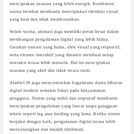
menciptakan suasana yang lebih energik. Kombinasi
warna tersebut membantu menciptakan identitas visual
yang kuat dan tidak membosankan.
Selain warna, animasi juga memiliki peran besar dalam
membangun pengalaman digital yang lebih hidup.
Gerakan transisi yang halus, efek visual yang responsif,
serta elemen interaktif yang dinamis membuat setiap
interaksi terasa lebih menarik. Hal ini menciptakan
suasana yang aktif dan tidak terasa statis.
Aladin138 juga mencerminkan bagaimana dunia hiburan
digital modern semakin fokus pada kenyamanan
pengguna. Sistem yang stabil dan responsif membantu
menciptakan pengalaman yang lancar tanpa gangguan
teknis seperti lag atau loading yang lama. Ketika sistem
berjalan dengan baik, pengalaman digital terasa lebih
menyenangkan dan mudah dinikmati.