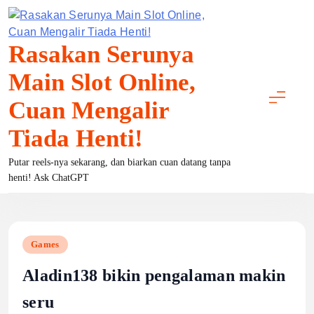
Skip
to
content
Rasakan Serunya
Main Slot Online,
Cuan Mengalir
Tiada Henti!
Putar reels-nya sekarang, dan biarkan cuan datang tanpa
henti! Ask ChatGPT
Games
Aladin138 bikin pengalaman makin
seru