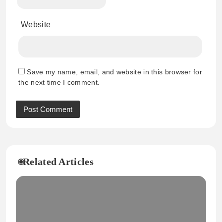
Website
Save my name, email, and website in this browser for
the next time I comment.
Related Articles