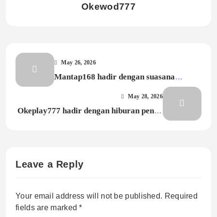
Okewod777
May 26, 2026
Mantap168 hadir dengan suasana
kekinian
May 28, 2026
Okeplay777 hadir dengan hiburan penuh
tawa
Leave a Reply
Your email address will not be published.
Required
fields are marked
*