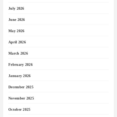
July 2026
June 2026
May 2026
April 2026
March 2026
February 2026
January 2026
December 2025
November 2025
October 2025