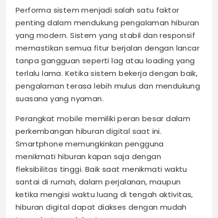
Performa sistem menjadi salah satu faktor
penting dalam mendukung pengalaman hiburan
yang modern. Sistem yang stabil dan responsif
memastikan semua fitur berjalan dengan lancar
tanpa gangguan seperti lag atau loading yang
terlalu lama. Ketika sistem bekerja dengan baik,
pengalaman terasa lebih mulus dan mendukung
suasana yang nyaman.
Perangkat mobile memiliki peran besar dalam
perkembangan hiburan digital saat ini.
Smartphone memungkinkan pengguna
menikmati hiburan kapan saja dengan
fleksibilitas tinggi. Baik saat menikmati waktu
santai di rumah, dalam perjalanan, maupun
ketika mengisi waktu luang di tengah aktivitas,
hiburan digital dapat diakses dengan mudah