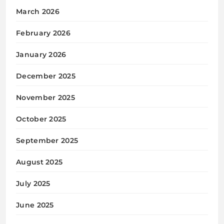
March 2026
February 2026
January 2026
December 2025
November 2025
October 2025
September 2025
August 2025
July 2025
June 2025