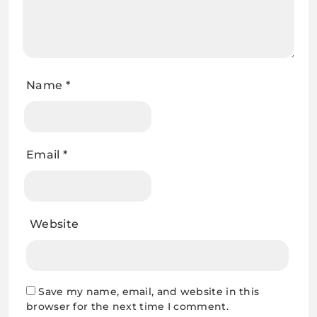
Name
*
Email
*
Website
Save my name, email, and website in this
browser for the next time I comment.