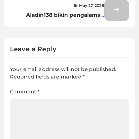
positif
May 27, 2026
Aladin138 bikin pengalaman
makin seru
Leave a Reply
Your email address will not be published.
Required fields are marked
*
Comment
*