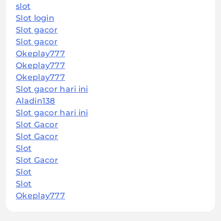
slot
Slot login
Slot gacor
Slot gacor
Okeplay777
Okeplay777
Okeplay777
Slot gacor hari ini
Aladin138
Slot gacor hari ini
Slot Gacor
Slot Gacor
Slot
Slot Gacor
Slot
Slot
Okeplay777