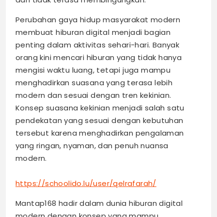
Perubahan gaya hidup masyarakat modern
membuat hiburan digital menjadi bagian
penting dalam aktivitas sehari-hari. Banyak
orang kini mencari hiburan yang tidak hanya
mengisi waktu luang, tetapi juga mampu
menghadirkan suasana yang terasa lebih
modern dan sesuai dengan tren kekinian.
Konsep suasana kekinian menjadi salah satu
pendekatan yang sesuai dengan kebutuhan
tersebut karena menghadirkan pengalaman
yang ringan, nyaman, dan penuh nuansa
modern.
https://schoolido.lu/user/qelrafarah/
Mantap168 hadir dalam dunia hiburan digital
modern dengan konsep yang mampu