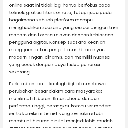
online saat ini tidak lagi hanya berfokus pada
teknologi atau fitur semata, tetapi juga pada
bagaimana sebuah platform mampu
menghadirkan suasana yang sesuai dengan tren
modern dan terasa relevan dengan kebiasaan
pengguna digital. Konsep suasana kekinian
menggambarkan pengalaman hiburan yang
modern, ringan, dinamis, dan memiliki nuansa
yang cocok dengan gaya hidup generasi
sekarang.
Perkembangan teknologi digital membawa
perubahan besar dalam cara masyarakat
menikmati hiburan. Smartphone dengan
performa tinggi, perangkat komputer modern,
serta koneksi internet yang semakin stabil
membuat hiburan digital menjadi lebih mudah