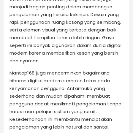
menjadi bagian penting dalam membangun
pengalaman yang terasa kekinian. Desain yang
rapi, penggunaan ruang kosong yang seimbang,
serta elemen visual yang tertata dengan baik
membuat tampilan terasa lebih ringan. Gaya
seperti ini banyak digunakan dalam dunia digital
modern karena memberikan kesan yang bersih
dan nyaman.
Mantap168 juga mencerminkan bagaimana
hiburan digital modern semakin fokus pada
kenyamanan pengguna. Antarmuka yang
sederhana dan mudah dipahami membuat
pengguna dapat menikmati pengalaman tanpa
harus mempelajari sistem yang rumit.
Kesederhanaan ini membantu menciptakan
pengalaman yang lebih natural dan santai.