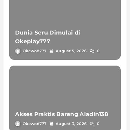
Dunia Seru Dimulai di
Okeplay777
Okewod777
August 5, 2026
0
Akses Praktis Bareng Aladin138
Okewod777
August 3, 2026
0