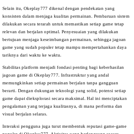
Selain itu, Okeplay777 dikenal dengan pendekatan yang
konsisten dalam menjaga kualitas permainan. Pembaruan sistem
dilakukan secara terarah untuk memastikan setiap game tetap
relevan dan berjalan optimal. Penyesuaian yang dilakukan
bertujuan menjaga keseimbangan permainan, sehingga jagoan
game yang sudah populer tetap mampu mempertahankan daya
tariknya dari waktu ke waktu.
Stabilitas platform menjadi fondasi penting bagi keberhasilan
jagoan game di Okeplay777. Infrastruktur yang andal
memungkinkan setiap permainan berjalan tanpa gangguan
berarti. Dengan dukungan teknologi yang solid, potensi setiap
game dapat dieksplorasi secara maksimal. Hal ini menciptakan
pengalaman yang terjaga kualitasnya, di mana performa dan
visual berjalan selaras.
Interaksi pengguna juga turut membentuk reputasi game-game