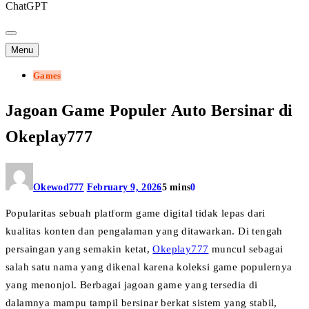
ChatGPT
Menu
Games
Jagoan Game Populer Auto Bersinar di
Okeplay777
Okewod777
February 9, 2026
5 mins
0
Popularitas sebuah platform game digital tidak lepas dari
kualitas konten dan pengalaman yang ditawarkan. Di tengah
persaingan yang semakin ketat,
Okeplay777
muncul sebagai
salah satu nama yang dikenal karena koleksi game populernya
yang menonjol. Berbagai jagoan game yang tersedia di
dalamnya mampu tampil bersinar berkat sistem yang stabil,