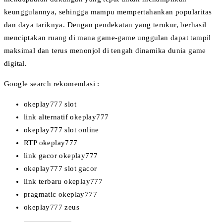
keunggulannya, sehingga mampu mempertahankan popularitas
dan daya tariknya. Dengan pendekatan yang terukur, berhasil
menciptakan ruang di mana game-game unggulan dapat tampil
maksimal dan terus menonjol di tengah dinamika dunia game
digital.
Google search rekomendasi :
okeplay777 slot
link alternatif okeplay777
okeplay777 slot online
RTP okeplay777
link gacor okeplay777
okeplay777 slot gacor
link terbaru okeplay777
pragmatic okeplay777
okeplay777 zeus