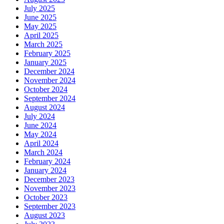
July 2025
June 2025
May 2025
April 2025
March 2025
February 2025
January 2025
December 2024
November 2024
October 2024
September 2024
August 2024
July 2024
June 2024
May 2024
April 2024
March 2024
February 2024
January 2024
December 2023
November 2023
October 2023
September 2023
August 2023