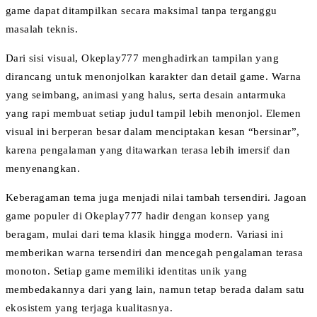
game dapat ditampilkan secara maksimal tanpa terganggu
masalah teknis.
Dari sisi visual, Okeplay777 menghadirkan tampilan yang
dirancang untuk menonjolkan karakter dan detail game. Warna
yang seimbang, animasi yang halus, serta desain antarmuka
yang rapi membuat setiap judul tampil lebih menonjol. Elemen
visual ini berperan besar dalam menciptakan kesan “bersinar”,
karena pengalaman yang ditawarkan terasa lebih imersif dan
menyenangkan.
Keberagaman tema juga menjadi nilai tambah tersendiri. Jagoan
game populer di Okeplay777 hadir dengan konsep yang
beragam, mulai dari tema klasik hingga modern. Variasi ini
memberikan warna tersendiri dan mencegah pengalaman terasa
monoton. Setiap game memiliki identitas unik yang
membedakannya dari yang lain, namun tetap berada dalam satu
ekosistem yang terjaga kualitasnya.