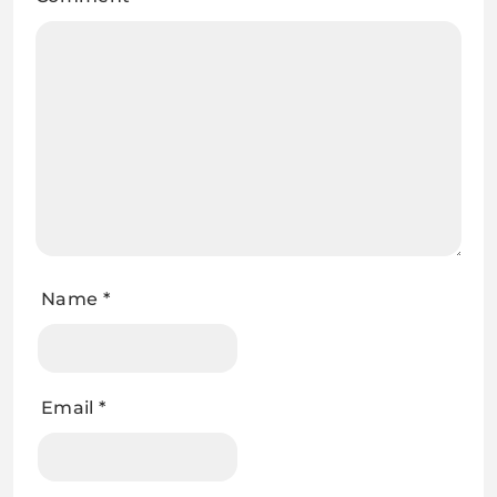
Name
*
Email
*