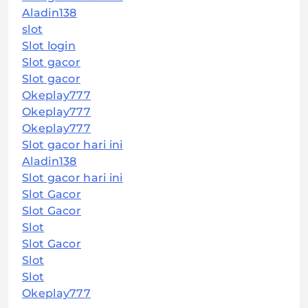
Aladin138
slot
Slot login
Slot gacor
Slot gacor
Okeplay777
Okeplay777
Okeplay777
Slot gacor hari ini
Aladin138
Slot gacor hari ini
Slot Gacor
Slot Gacor
Slot
Slot Gacor
Slot
Slot
Okeplay777