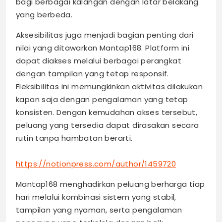
bagi berbagai kalangan dengan latar belakang
yang berbeda.
Aksesibilitas juga menjadi bagian penting dari
nilai yang ditawarkan Mantap168. Platform ini
dapat diakses melalui berbagai perangkat
dengan tampilan yang tetap responsif.
Fleksibilitas ini memungkinkan aktivitas dilakukan
kapan saja dengan pengalaman yang tetap
konsisten. Dengan kemudahan akses tersebut,
peluang yang tersedia dapat dirasakan secara
rutin tanpa hambatan berarti.
https://notionpress.com/author/1459720
Mantap168 menghadirkan peluang berharga tiap
hari melalui kombinasi sistem yang stabil,
tampilan yang nyaman, serta pengalaman