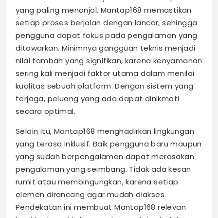
yang paling menonjol. Mantap168 memastikan
setiap proses berjalan dengan lancar, sehingga
pengguna dapat fokus pada pengalaman yang
ditawarkan. Minimnya gangguan teknis menjadi
nilai tambah yang signifikan, karena kenyamanan
sering kali menjadi faktor utama dalam menilai
kualitas sebuah platform. Dengan sistem yang
terjaga, peluang yang ada dapat dinikmati
secara optimal.
Selain itu, Mantap168 menghadirkan lingkungan
yang terasa inklusif. Baik pengguna baru maupun
yang sudah berpengalaman dapat merasakan
pengalaman yang seimbang. Tidak ada kesan
rumit atau membingungkan, karena setiap
elemen dirancang agar mudah diakses.
Pendekatan ini membuat Mantap168 relevan