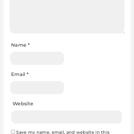
Name
*
Email
*
Website
Save my name, email, and website in this