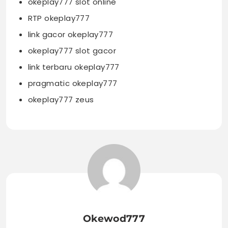
okeplay777 slot online
RTP okeplay777
link gacor okeplay777
okeplay777 slot gacor
link terbaru okeplay777
pragmatic okeplay777
okeplay777 zeus
Okewod777