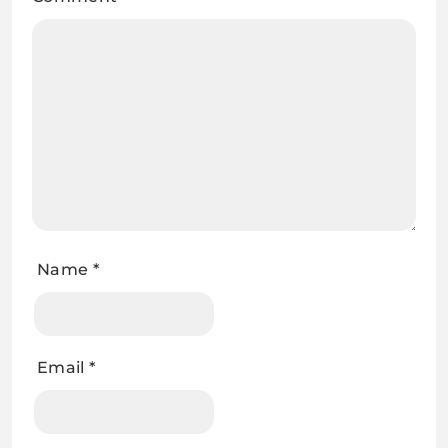
Name
*
Email
*