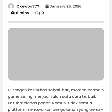
January 26, 2026
Okewod777
6 mins
0
Di tengah kesibukan sehari-hari, momen bermain
game sering menjadi salah satu cara terbaik
untuk melepas penat. Namun, tidak semua
platform menawarkan pengalaman yang benar-