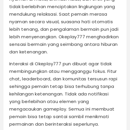
tidak berlebihan menciptakan lingkungan yang
mendukung relaksasi. Saat pemain merasa
nyaman secara visual, suasana hati otomatis
lebih tenang, dan pengalaman bermain pun jadi
lebih menyenangkan. Okeplay777 menghadirkan
sensasi bermain yang seimbang antara hiburan
dan ketenangan.
Interaksi di Okeplay777 pun dibuat agar tidak
membingungkan atau mengganggu fokus. Fitur
chat, leaderboard, dan komunitas tersusun rapi
sehingga pemain tetap bisa terhubung tanpa
kehilangan ketenangan. Tidak ada notifikasi
yang berlebihan atau elemen yang
mengacaukan gameplay. Semua ini membuat
pemain bisa tetap santai sambil menikmati
permainan dan berinteraksi seperlunya.