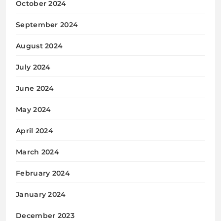
October 2024
September 2024
August 2024
July 2024
June 2024
May 2024
April 2024
March 2024
February 2024
January 2024
December 2023