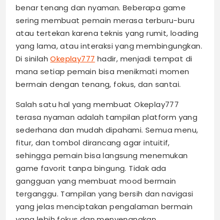
benar tenang dan nyaman. Beberapa game
sering membuat pemain merasa terburu-buru
atau tertekan karena teknis yang rumit, loading
yang lama, atau interaksi yang membingungkan.
Di sinilah
Okeplay777
hadir, menjadi tempat di
mana setiap pemain bisa menikmati momen
bermain dengan tenang, fokus, dan santai.
Salah satu hal yang membuat Okeplay777
terasa nyaman adalah tampilan platform yang
sederhana dan mudah dipahami. Semua menu,
fitur, dan tombol dirancang agar intuitif,
sehingga pemain bisa langsung menemukan
game favorit tanpa bingung. Tidak ada
gangguan yang membuat mood bermain
terganggu. Tampilan yang bersih dan navigasi
yang jelas menciptakan pengalaman bermain
yang lebih fokus dan menyenangkan,