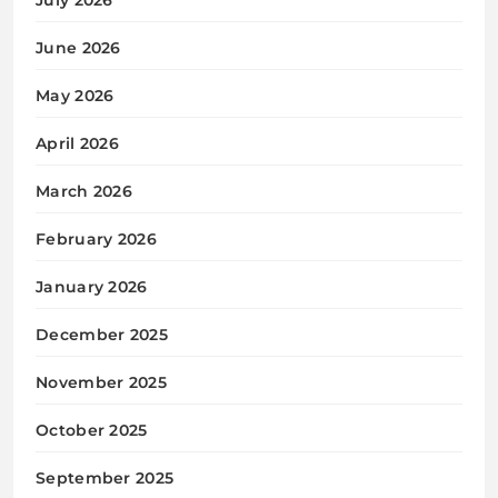
June 2026
May 2026
April 2026
March 2026
February 2026
January 2026
December 2025
November 2025
October 2025
September 2025