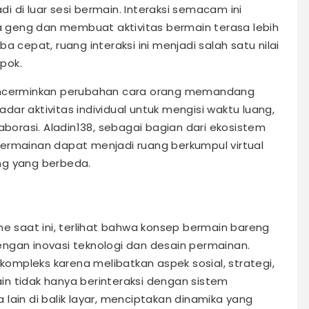
adi di luar sesi bermain. Interaksi semacam ini
 geng dan membuat aktivitas bermain terasa lebih
a cepat, ruang interaksi ini menjadi salah satu nilai
pok.
cerminkan perubahan cara orang memandang
kadar aktivitas individual untuk mengisi waktu luang,
aborasi. Aladin138, sebagai bagian dari ekosistem
ermainan dapat menjadi ruang berkumpul virtual
ng yang berbeda.
saat ini, terlihat bahwa konsep bermain bareng
ngan inovasi teknologi dan desain permainan.
mpleks karena melibatkan aspek sosial, strategi,
main tidak hanya berinteraksi dengan sistem
lain di balik layar, menciptakan dinamika yang