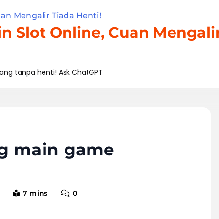
n Slot Online, Cuan Mengali
tang tanpa henti! Ask ChatGPT
ng main game
7 mins
0