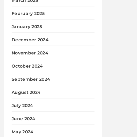
March 2025
February 2025
January 2025
December 2024
November 2024
October 2024
September 2024
August 2024
July 2024
June 2024
May 2024