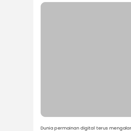
Dunia permainan digital terus mengal