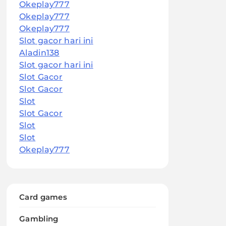
Okeplay777
Okeplay777
Okeplay777
Slot gacor hari ini
Aladin138
Slot gacor hari ini
Slot Gacor
Slot Gacor
Slot
Slot Gacor
Slot
Slot
Okeplay777
Card games
Gambling