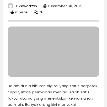
December 30, 2025
Okewod777
6 mins
0
Dalam dunia hiburan digital yang terus bergerak
cepat, ritme permainan menjadi salah satu
faktor utama yang menentukan kenyamanan
bermain. Banyak orang kini menyukai