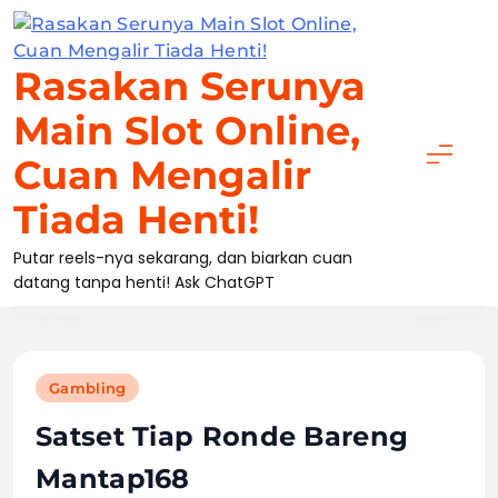
Skip
to
content
Rasakan Serunya
Main Slot Online,
Cuan Mengalir
Tiada Henti!
Putar reels-nya sekarang, dan biarkan cuan
datang tanpa henti! Ask ChatGPT
Gambling
Satset Tiap Ronde Bareng
Mantap168