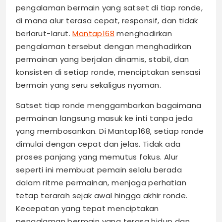
pengalaman bermain yang satset di tiap ronde,
di mana alur terasa cepat, responsif, dan tidak
berlarut-larut.
Mantap168
menghadirkan
pengalaman tersebut dengan menghadirkan
permainan yang berjalan dinamis, stabil, dan
konsisten di setiap ronde, menciptakan sensasi
bermain yang seru sekaligus nyaman.
Satset tiap ronde menggambarkan bagaimana
permainan langsung masuk ke inti tanpa jeda
yang membosankan. Di Mantap168, setiap ronde
dimulai dengan cepat dan jelas. Tidak ada
proses panjang yang memutus fokus. Alur
seperti ini membuat pemain selalu berada
dalam ritme permainan, menjaga perhatian
tetap terarah sejak awal hingga akhir ronde.
Kecepatan yang tepat menciptakan
pengalaman bermain yang terasa hidup dan