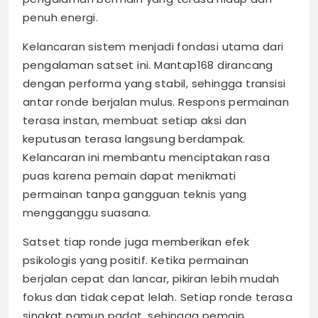
penuh energi.
Kelancaran sistem menjadi fondasi utama dari
pengalaman satset ini. Mantap168 dirancang
dengan performa yang stabil, sehingga transisi
antar ronde berjalan mulus. Respons permainan
terasa instan, membuat setiap aksi dan
keputusan terasa langsung berdampak.
Kelancaran ini membantu menciptakan rasa
puas karena pemain dapat menikmati
permainan tanpa gangguan teknis yang
mengganggu suasana.
Satset tiap ronde juga memberikan efek
psikologis yang positif. Ketika permainan
berjalan cepat dan lancar, pikiran lebih mudah
fokus dan tidak cepat lelah. Setiap ronde terasa
singkat namun padat, sehingga pemain