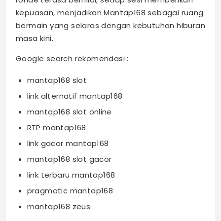
kepuasan, menjadikan Mantap168 sebagai ruang
bermain yang selaras dengan kebutuhan hiburan
masa kini.
Google search rekomendasi :
mantap168 slot
link alternatif mantap168
mantap168 slot online
RTP mantap168
link gacor mantap168
mantap168 slot gacor
link terbaru mantap168
pragmatic mantap168
mantap168 zeus