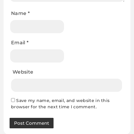
Name
*
Email
*
Website
Save my name, email, and website in this
browser for the next time I comment.