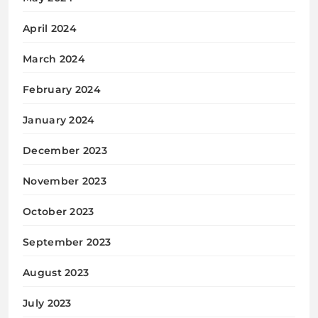
April 2024
March 2024
February 2024
January 2024
December 2023
November 2023
October 2023
September 2023
August 2023
July 2023