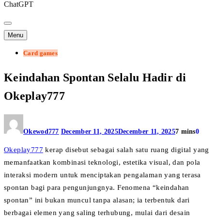
ChatGPT
Menu
Card games
Keindahan Spontan Selalu Hadir di
Okeplay777
Okewod777
December 11, 2025
December 11, 2025
7 mins
0
Okeplay777
kerap disebut sebagai salah satu ruang digital yang
memanfaatkan kombinasi teknologi, estetika visual, dan pola
interaksi modern untuk menciptakan pengalaman yang terasa
spontan bagi para pengunjungnya. Fenomena “keindahan
spontan” ini bukan muncul tanpa alasan; ia terbentuk dari
berbagai elemen yang saling terhubung, mulai dari desain