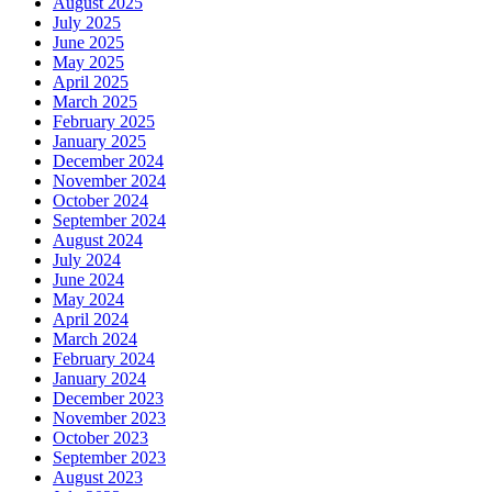
August 2025
July 2025
June 2025
May 2025
April 2025
March 2025
February 2025
January 2025
December 2024
November 2024
October 2024
September 2024
August 2024
July 2024
June 2024
May 2024
April 2024
March 2024
February 2024
January 2024
December 2023
November 2023
October 2023
September 2023
August 2023