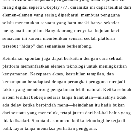
ruang digital seperti Okeplay777, dinamika ini dapat terlihat dari
elemen-elemen yang sering diperbarui, membuat pengguna
selalu menemukan sesuatu yang baru meski hanya sekadar
mengamati tampilan. Banyak orang menyukai kejutan kecil
semacam ini karena memberikan sensasi seolah platform
tersebut “hidup” dan senantiasa berkembang.
Keindahan spontan juga dapat berkaitan dengan cara sebuah
platform memanfaatkan elemen teknologi untuk meningkatkan
kenyamanan. Kecepatan akses, kestabilan tampilan, dan
kemampuan beradaptasi dengan perangkat pengguna menjadi
faktor yang mendorong pengalaman lebih natural. Ketika sebuah
sistem terlihat bekerja selaras tanpa hambatan—misalnya tidak
ada delay ketika berpindah menu—keindahan itu hadir bukan
dari sesuatu yang mencolok, tetapi justru dari hal-hal halus yang
tidak disadari. Spontanitas muncul ketika teknologi bekerja di
balik layar tanpa memaksa perhatian pengguna.