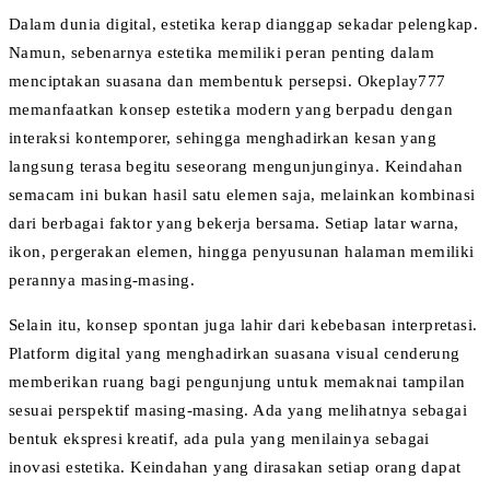
Dalam dunia digital, estetika kerap dianggap sekadar pelengkap.
Namun, sebenarnya estetika memiliki peran penting dalam
menciptakan suasana dan membentuk persepsi. Okeplay777
memanfaatkan konsep estetika modern yang berpadu dengan
interaksi kontemporer, sehingga menghadirkan kesan yang
langsung terasa begitu seseorang mengunjunginya. Keindahan
semacam ini bukan hasil satu elemen saja, melainkan kombinasi
dari berbagai faktor yang bekerja bersama. Setiap latar warna,
ikon, pergerakan elemen, hingga penyusunan halaman memiliki
perannya masing-masing.
Selain itu, konsep spontan juga lahir dari kebebasan interpretasi.
Platform digital yang menghadirkan suasana visual cenderung
memberikan ruang bagi pengunjung untuk memaknai tampilan
sesuai perspektif masing-masing. Ada yang melihatnya sebagai
bentuk ekspresi kreatif, ada pula yang menilainya sebagai
inovasi estetika. Keindahan yang dirasakan setiap orang dapat