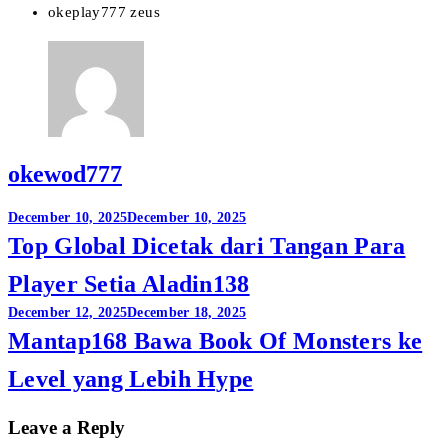
okeplay777 zeus
okewod777
Post
December 10, 2025
December 10, 2025
Top Global Dicetak dari Tangan Para
navigation
Player Setia Aladin138
December 12, 2025
December 18, 2025
Mantap168 Bawa Book Of Monsters ke
Level yang Lebih Hype
Leave a Reply