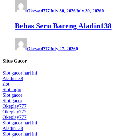
Okewod777
July 30, 2026
July 30, 2026
0
Bebas Seru Bareng Aladin138
Okewod777
July 27, 2026
0
Situs Gacor
Slot gacor hari ini
Aladin138
slot
Slot login
Slot gacor
Slot gacor
Okeplay777
Okeplay777
Okeplay777
Slot gacor hari ini
Aladin138
Slot gacor hari ini