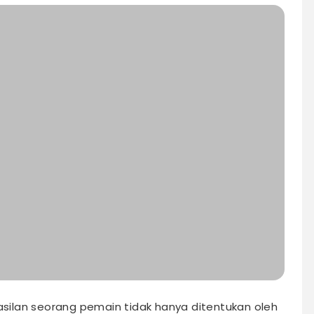
hasilan seorang pemain tidak hanya ditentukan oleh