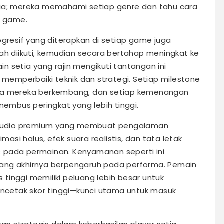
tia; mereka memahami setiap genre dan tahu cara
p game.
ogresif yang diterapkan di setiap game juga
dah diikuti, kemudian secara bertahap meningkat ke
ain setia yang rajin mengikuti tantangan ini
emperbaiki teknik dan strategi. Setiap milestone
hwa mereka berkembang, dan setiap kemenangan
mbus peringkat yang lebih tinggi.
an audio premium yang membuat pengalaman
imasi halus, efek suara realistis, dan tata letak
 pada permainan. Kenyamanan seperti ini
ang akhirnya berpengaruh pada performa. Pemain
tinggi memiliki peluang lebih besar untuk
cetak skor tinggi—kunci utama untuk masuk