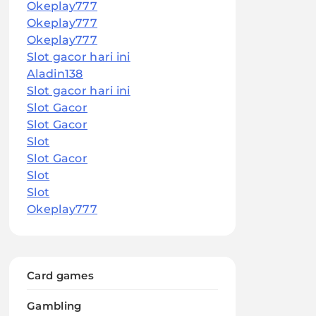
Okeplay777
Okeplay777
Okeplay777
Slot gacor hari ini
Aladin138
Slot gacor hari ini
Slot Gacor
Slot Gacor
Slot
Slot Gacor
Slot
Slot
Okeplay777
Card games
Gambling