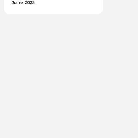
June 2023