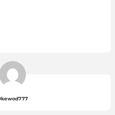
Okewod777