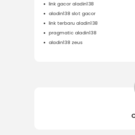
link gacor aladin138
aladin138 slot gacor
link terbaru aladin138
pragmatic aladin138
aladin138 zeus