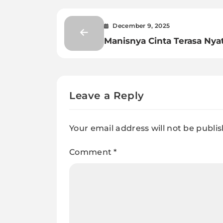
December 9, 2025
Manisnya Cinta Terasa Nyat
Mantap168
Leave a Reply
Your email address will not be publi
Comment
*