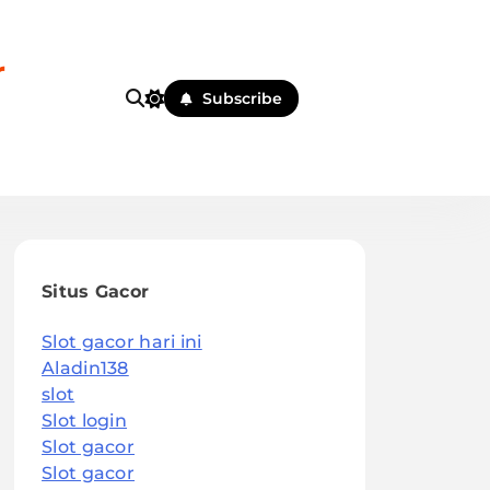
r
Subscribe
Situs Gacor
Slot gacor hari ini
Aladin138
slot
Slot login
Slot gacor
Slot gacor