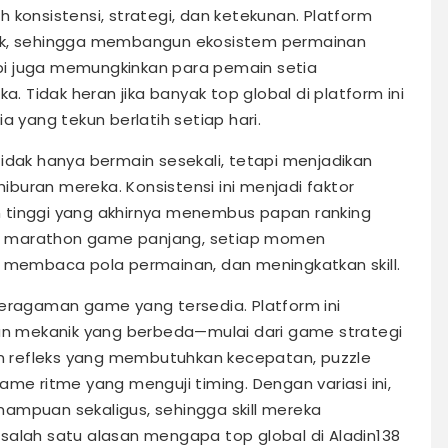
 konsistensi, strategi, dan ketekunan. Platform
ik, sehingga membangun ekosistem permainan
i juga memungkinkan para pemain setia
Tidak heran jika banyak top global di platform ini
a yang tekun berlatih setiap hari.
idak hanya bermain sesekali, tetapi menjadikan
hiburan mereka. Konsistensi ini menjadi faktor
nggi yang akhirnya menembus papan ranking
gga marathon game panjang, setiap momen
, membaca pola permainan, dan meningkatkan skill.
keragaman game yang tersedia. Platform ini
 mekanik yang berbeda—mulai dari game strategi
 refleks yang membutuhkan kecepatan, puzzle
ame ritme yang menguji timing. Dengan variasi ini,
ampuan sekaligus, sehingga skill mereka
salah satu alasan mengapa top global di Aladin138