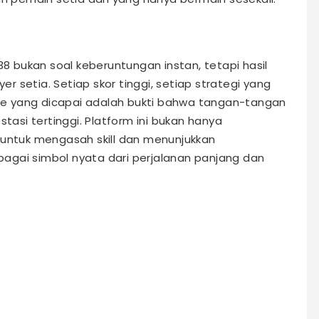
38 bukan soal keberuntungan instan, tetapi hasil
yer setia. Setiap skor tinggi, setiap strategi yang
tone yang dicapai adalah bukti bahwa tangan-tangan
si tertinggi. Platform ini bukan hanya
 untuk mengasah skill dan menunjukkan
agai simbol nyata dari perjalanan panjang dan