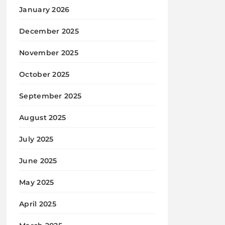
January 2026
December 2025
November 2025
October 2025
September 2025
August 2025
July 2025
June 2025
May 2025
April 2025