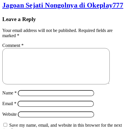
Jagoan Sejati Nongolnya di Okeplay777
Leave a Reply
Your email address will not be published.
Required fields are
marked
*
Comment
*
Name
*
Email
*
Website
Save my name, email, and website in this browser for the next