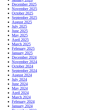
December 2025
November 2025
October 2025
September 2025
August 2025
July 2025
June 2025
May 2025
April 2025
March 2025
February 2025
January 2025
December 2024
November 2024
October 2024
September 2024
August 2024
July 2024
June 2024
May 2024
April 2024
March 2024
February 2024
January 2024