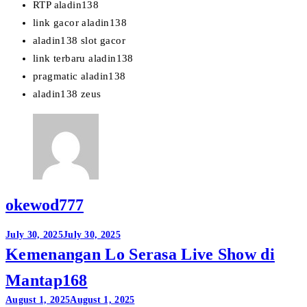
RTP aladin138
link gacor aladin138
aladin138 slot gacor
link terbaru aladin138
pragmatic aladin138
aladin138 zeus
okewod777
Post
July 30, 2025
July 30, 2025
Kemenangan Lo Serasa Live Show di
navigation
Mantap168
August 1, 2025
August 1, 2025