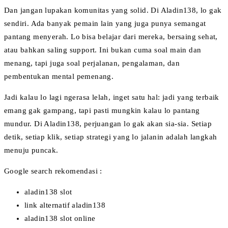
Dan jangan lupakan komunitas yang solid. Di Aladin138, lo gak
sendiri. Ada banyak pemain lain yang juga punya semangat
pantang menyerah. Lo bisa belajar dari mereka, bersaing sehat,
atau bahkan saling support. Ini bukan cuma soal main dan
menang, tapi juga soal perjalanan, pengalaman, dan
pembentukan mental pemenang.
Jadi kalau lo lagi ngerasa lelah, inget satu hal: jadi yang terbaik
emang gak gampang, tapi pasti mungkin kalau lo pantang
mundur. Di Aladin138, perjuangan lo gak akan sia-sia. Setiap
detik, setiap klik, setiap strategi yang lo jalanin adalah langkah
menuju puncak.
Google search rekomendasi :
aladin138 slot
link alternatif aladin138
aladin138 slot online