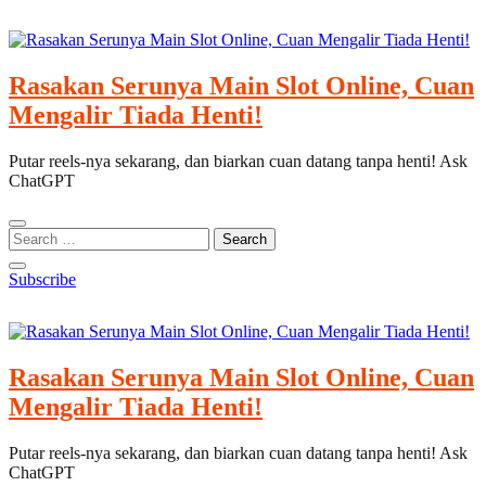
Skip
to
content
Rasakan Serunya Main Slot Online, Cuan
Mengalir Tiada Henti!
Putar reels-nya sekarang, dan biarkan cuan datang tanpa henti! Ask
ChatGPT
Subscribe
Rasakan Serunya Main Slot Online, Cuan
Mengalir Tiada Henti!
Putar reels-nya sekarang, dan biarkan cuan datang tanpa henti! Ask
ChatGPT