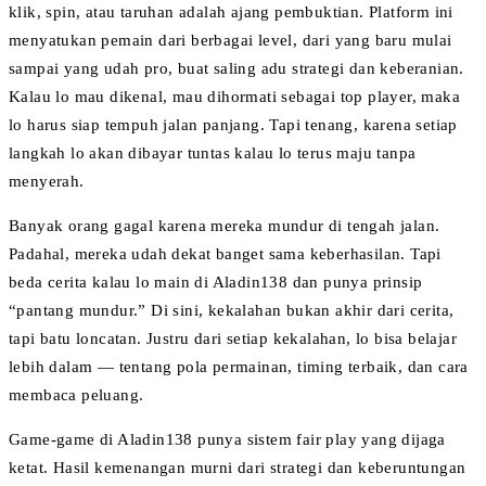
klik, spin, atau taruhan adalah ajang pembuktian. Platform ini
menyatukan pemain dari berbagai level, dari yang baru mulai
sampai yang udah pro, buat saling adu strategi dan keberanian.
Kalau lo mau dikenal, mau dihormati sebagai top player, maka
lo harus siap tempuh jalan panjang. Tapi tenang, karena setiap
langkah lo akan dibayar tuntas kalau lo terus maju tanpa
menyerah.
Banyak orang gagal karena mereka mundur di tengah jalan.
Padahal, mereka udah dekat banget sama keberhasilan. Tapi
beda cerita kalau lo main di Aladin138 dan punya prinsip
“pantang mundur.” Di sini, kekalahan bukan akhir dari cerita,
tapi batu loncatan. Justru dari setiap kekalahan, lo bisa belajar
lebih dalam — tentang pola permainan, timing terbaik, dan cara
membaca peluang.
Game-game di Aladin138 punya sistem fair play yang dijaga
ketat. Hasil kemenangan murni dari strategi dan keberuntungan