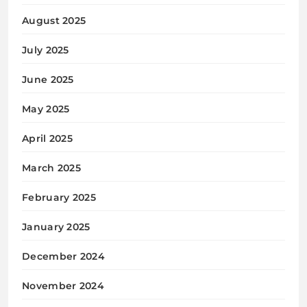
August 2025
July 2025
June 2025
May 2025
April 2025
March 2025
February 2025
January 2025
December 2024
November 2024