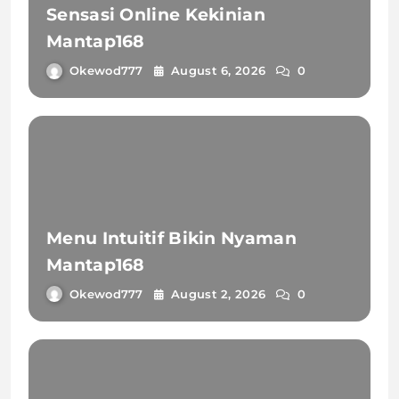
Sensasi Online Kekinian
Mantap168
Okewod777
August 6, 2026
0
Menu Intuitif Bikin Nyaman
Mantap168
Okewod777
August 2, 2026
0