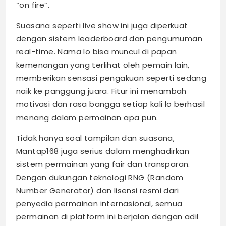
“on fire”.
Suasana seperti live show ini juga diperkuat
dengan sistem leaderboard dan pengumuman
real-time. Nama lo bisa muncul di papan
kemenangan yang terlihat oleh pemain lain,
memberikan sensasi pengakuan seperti sedang
naik ke panggung juara. Fitur ini menambah
motivasi dan rasa bangga setiap kali lo berhasil
menang dalam permainan apa pun.
Tidak hanya soal tampilan dan suasana,
Mantap168 juga serius dalam menghadirkan
sistem permainan yang fair dan transparan.
Dengan dukungan teknologi RNG (Random
Number Generator) dan lisensi resmi dari
penyedia permainan internasional, semua
permainan di platform ini berjalan dengan adil