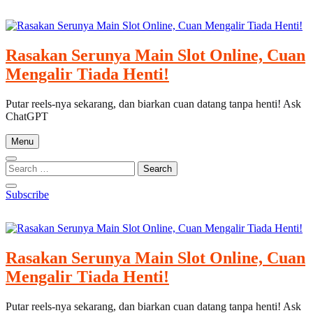
Skip
to
content
Rasakan Serunya Main Slot Online, Cuan
Mengalir Tiada Henti!
Putar reels-nya sekarang, dan biarkan cuan datang tanpa henti! Ask
ChatGPT
Menu
Subscribe
Rasakan Serunya Main Slot Online, Cuan
Mengalir Tiada Henti!
Putar reels-nya sekarang, dan biarkan cuan datang tanpa henti! Ask