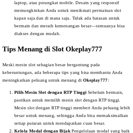
laptop, atau perangkat mobile. Desain yang responsif
memungkinkan Anda untuk menikmati permainan slot
kapan saja dan di mana saja. Tidak ada batasan untuk
bermain dan meraih kemenangan besar—semuanya bisa
diakses dengan mudah.
Tips Menang di Slot Okeplay777
Meski mesin slot sebagian besar bergantung pada
keberuntungan, ada beberapa tips yang bisa membantu Anda
meningkatkan peluang untuk menang di
Okeplay777
:
Pilih Mesin Slot dengan RTP Tinggi
Sebelum bermain,
pastikan untuk memilih mesin slot dengan RTP tinggi.
Mesin slot dengan RTP tinggi memberi Anda peluang lebih
besar untuk menang, sehingga Anda bisa memaksimalkan
setiap putaran untuk mendapatkan cuan besar.
Kelola Modal dengan Bijak
Pengelolaan modal yang baik