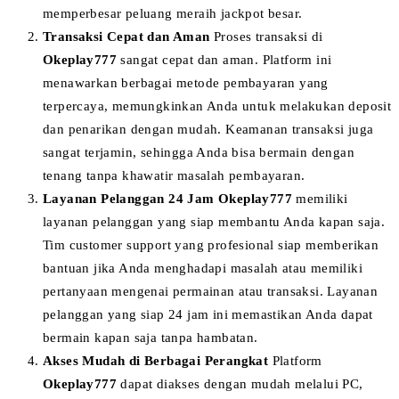
memperbesar peluang meraih jackpot besar.
Transaksi Cepat dan Aman
Proses transaksi di
Okeplay777
sangat cepat dan aman. Platform ini
menawarkan berbagai metode pembayaran yang
terpercaya, memungkinkan Anda untuk melakukan deposit
dan penarikan dengan mudah. Keamanan transaksi juga
sangat terjamin, sehingga Anda bisa bermain dengan
tenang tanpa khawatir masalah pembayaran.
Layanan Pelanggan 24 Jam
Okeplay777
memiliki
layanan pelanggan yang siap membantu Anda kapan saja.
Tim customer support yang profesional siap memberikan
bantuan jika Anda menghadapi masalah atau memiliki
pertanyaan mengenai permainan atau transaksi. Layanan
pelanggan yang siap 24 jam ini memastikan Anda dapat
bermain kapan saja tanpa hambatan.
Akses Mudah di Berbagai Perangkat
Platform
Okeplay777
dapat diakses dengan mudah melalui PC,