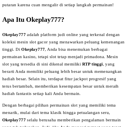
putaran karena cuan mengalir di setiap langkah permainan!
Apa Itu Okeplay777?
Okeplay777
adalah platform judi online yang terkenal dengan
koleksi mesin slot gacor yang menawarkan peluang kemenangan
tinggi. Di
Okeplay777
, Anda bisa menemukan berbagai
permainan kasino, tetapi slot tetap menjadi primadona. Mesin
slot yang tersedia di sini dikenal memiliki
RTP tinggi
, yang
berarti Anda memiliki peluang lebih besar untuk memenangkan
hadiah besar. Selain itu, terdapat fitur jackpot progresif yang
terus bertambah, memberikan kesempatan besar untuk meraih
hadiah fantastis setiap kali Anda bermain.
Dengan berbagai pilihan permainan slot yang memiliki tema
menarik, mulai dari tema klasik hingga petualangan seru,
Okeplay777
selalu berusaha memberikan pengalaman bermain