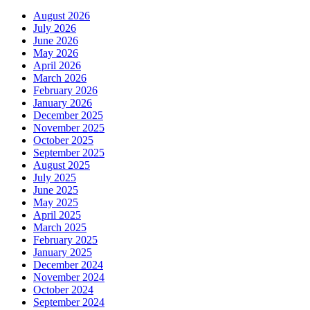
August 2026
July 2026
June 2026
May 2026
April 2026
March 2026
February 2026
January 2026
December 2025
November 2025
October 2025
September 2025
August 2025
July 2025
June 2025
May 2025
April 2025
March 2025
February 2025
January 2025
December 2024
November 2024
October 2024
September 2024