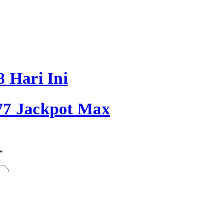
 Hari Ini
77 Jackpot Max
*