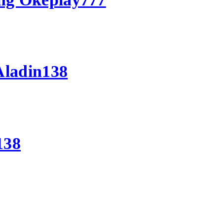
Aladin138
138