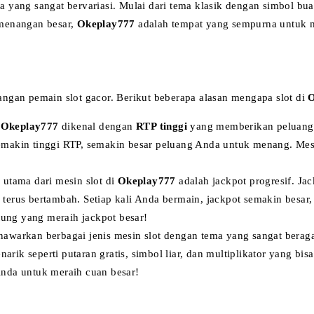
 yang sangat bervariasi. Mulai dari tema klasik dengan simbol bu
emenangan besar,
Okeplay777
adalah tempat yang sempurna untuk 
langan pemain slot gacor. Berikut beberapa alasan mengapa slot di
O
i
Okeplay777
dikenal dengan
RTP tinggi
yang memberikan peluang 
emakin tinggi RTP, semakin besar peluang Anda untuk menang. Me
 utama dari mesin slot di
Okeplay777
adalah jackpot progresif. Ja
 terus bertambah. Setiap kali Anda bermain, jackpot semakin bes
tung yang meraih jackpot besar!
awarkan berbagai jenis mesin slot dengan tema yang sangat beragam
narik seperti putaran gratis, simbol liar, dan multiplikator yang 
nda untuk meraih cuan besar!