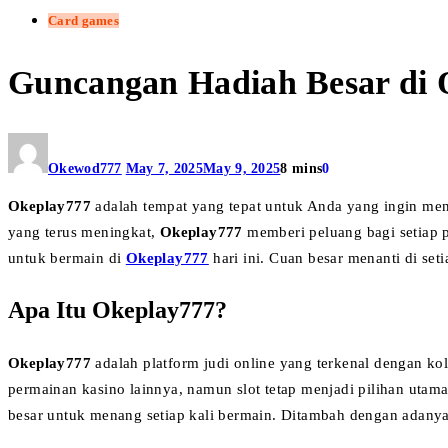
Card games
Guncangan Hadiah Besar di 
Okewod777
May 7, 2025
May 9, 2025
8 mins
0
Okeplay777
adalah tempat yang tepat untuk Anda yang ingin m
yang terus meningkat,
Okeplay777
memberi peluang bagi setiap 
untuk bermain di
Okeplay777
hari ini. Cuan besar menanti di seti
Apa Itu Okeplay777?
Okeplay777
adalah platform judi online yang terkenal dengan ko
permainan kasino lainnya, namun slot tetap menjadi pilihan uta
besar untuk menang setiap kali bermain. Ditambah dengan adany