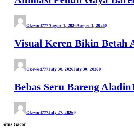
Okewod777
August 1, 2026
August 1, 2026
0
Visual Keren Bikin Betah 
Okewod777
July 30, 2026
July 30, 2026
0
Bebas Seru Bareng Aladin
Okewod777
July 27, 2026
0
Situs Gacor