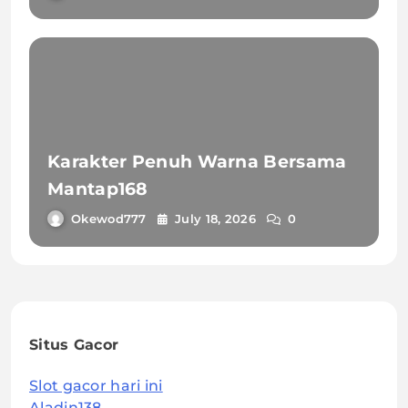
Karakter Penuh Warna Bersama
Mantap168
Okewod777
July 18, 2026
0
Situs Gacor
Slot gacor hari ini
Aladin138