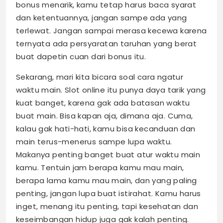
bonus menarik, kamu tetap harus baca syarat
dan ketentuannya, jangan sampe ada yang
terlewat. Jangan sampai merasa kecewa karena
ternyata ada persyaratan taruhan yang berat
buat dapetin cuan dari bonus itu.
Sekarang, mari kita bicara soal cara ngatur
waktu main. Slot online itu punya daya tarik yang
kuat banget, karena gak ada batasan waktu
buat main. Bisa kapan aja, dimana aja. Cuma,
kalau gak hati-hati, kamu bisa kecanduan dan
main terus-menerus sampe lupa waktu.
Makanya penting banget buat atur waktu main
kamu. Tentuin jam berapa kamu mau main,
berapa lama kamu mau main, dan yang paling
penting, jangan lupa buat istirahat. Kamu harus
inget, menang itu penting, tapi kesehatan dan
keseimbangan hidup juga gak kalah penting.