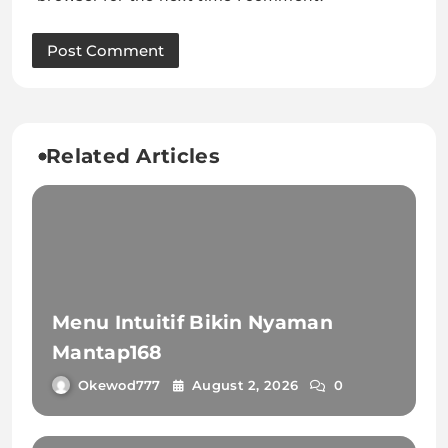
Related Articles
Menu Intuitif Bikin Nyaman
Mantap168
Okewod777
August 2, 2026
0