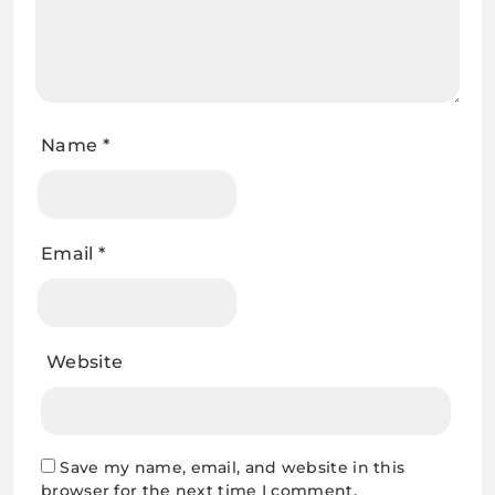
Name
*
Email
*
Website
Save my name, email, and website in this
browser for the next time I comment.