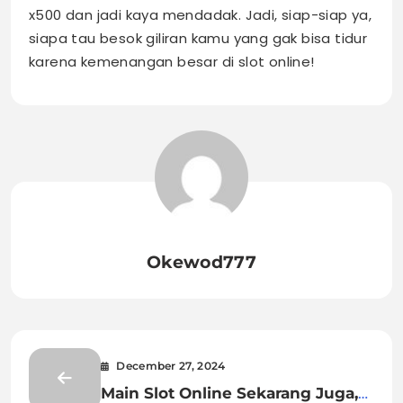
x500 dan jadi kaya mendadak. Jadi, siap-siap ya,
siapa tau besok giliran kamu yang gak bisa tidur
karena kemenangan besar di slot online!
Okewod777
December 27, 2024
Main Slot Online Sekarang Juga,