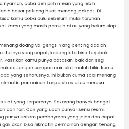
a nyaman, coba deh pilih mesin yang lebih
 lebih besar peluang buat menang jackpot. Di
g bisa kamu coba dulu sebelum mulai taruhan
 buat kamu yang masih pemula atau yang belum siap
g menang doang ya, gengs. Yang penting adalah
na sifatnya yang cepat, kadang kita bisa terjebak
. Pastikan kamu punya batasan, baik dari segi
akan. Jangan sampai main slot malah bikin kamu
ripada yang seharusnya. Ini bukan cuma soal menang
a nikmatin permainan tanpa stres atau merasa
itus slot yang terpercaya. Sekarang banyak banget
an dan fair. Cari yang udah punya lisensi resmi,
ang punya sistem pembayaran yang jelas dan cepat.
mu gak akan bisa nikmatin permainan dengan tenang,