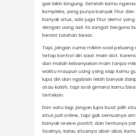
gak bikin bingung. Setelah kamu ngeras
kompleks, yang punya banyak fitur dan
banyak situs, ada juga fitur demo yan
dengan uang asli. Ini sangat berguna
berani taruhan besar.
Tapi, jangan cuma mikirin soal peluan
tetap kontrol diri saat main slot. Kare
dan malah kebanyakan main tanpa mikir
waktu maupun uang yang siap kamu gun
lupa diri dan ngabisin lebih banyak da
atau kalah, tapi soal gimana kamu bis
tertekan.
Dan satu lagi, jangan lupa buat pilih s
situs judi online, tapi gak semuanya am
banyak review positif, dan tentunya y
Soalnya, kalau situsnya abal-abal, ka