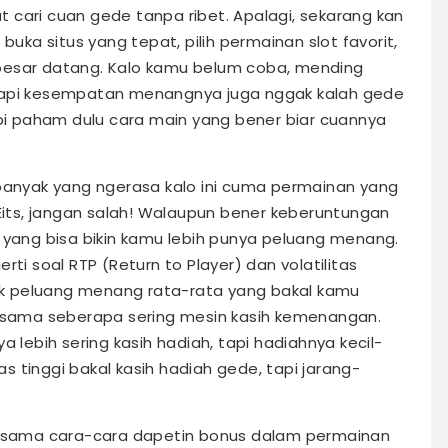
uat cari cuan gede tanpa ribet. Apalagi, sekarang kan
a situs yang tepat, pilih permainan slot favorit,
besar datang. Kalo kamu belum coba, mending
 tapi kesempatan menangnya juga nggak kalah gede
api paham dulu cara main yang bener biar cuannya
 banyak yang ngerasa kalo ini cuma permainan yang
ts, jangan salah! Walaupun bener keberuntungan
k yang bisa bikin kamu lebih punya peluang menang.
rti soal RTP (Return to Player) dan volatilitas
ayak peluang menang rata-rata yang bakal kamu
n sama seberapa sering mesin kasih kemenangan.
a lebih sering kasih hadiah, tapi hadiahnya kecil-
tas tinggi bakal kasih hadiah gede, tapi jarang-
am sama cara-cara dapetin bonus dalam permainan