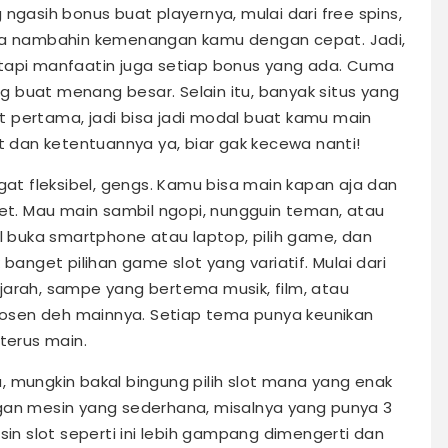
ngasih bonus buat playernya, mulai dari free spins,
isa nambahin kemenangan kamu dengan cepat. Jadi,
 tapi manfaatin juga setiap bonus yang ada. Cuma
 buat menang besar. Selain itu, banyak situs yang
 pertama, jadi bisa jadi modal buat kamu main
at dan ketentuannya ya, biar gak kecewa nanti!
ngat fleksibel, gengs. Kamu bisa main kapan aja dan
net. Mau main sambil ngopi, nungguin teman, atau
al buka smartphone atau laptop, pilih game, dan
banget pilihan game slot yang variatif. Mulai dari
jarah, sampe yang bertema musik, film, atau
 bosen deh mainnya. Setiap tema punya keunikan
terus main.
, mungkin bakal bingung pilih slot mana yang enak
ngan mesin yang sederhana, misalnya yang punya 3
sin slot seperti ini lebih gampang dimengerti dan