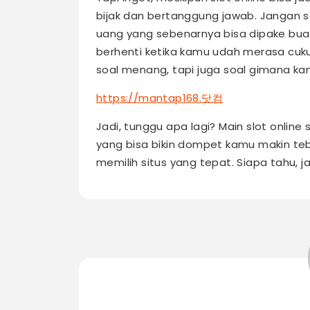
bijak dan bertanggung jawab. Jangan 
uang yang sebenarnya bisa dipake buat
berhenti ketika kamu udah merasa cuku
soal menang, tapi juga soal gimana k
https://mantap168.닷컴
Jadi, tunggu apa lagi? Main slot online
yang bisa bikin dompet kamu makin teb
memilih situs yang tepat. Siapa tahu, 