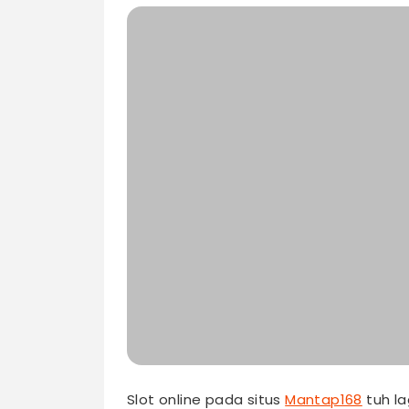
Slot online pada situs
Mantap168
tuh la