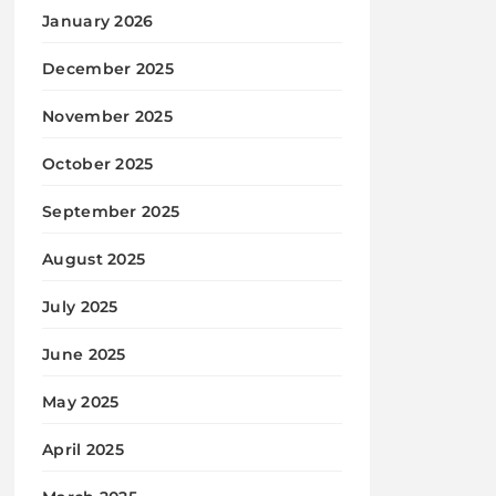
January 2026
December 2025
November 2025
October 2025
September 2025
August 2025
July 2025
June 2025
May 2025
April 2025