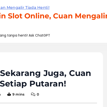
n Slot Online, Cuan Mengali
tang tanpa henti! Ask ChatGPT
 Sekarang Juga, Cuan
Setiap Putaran!
4
9 mins
0