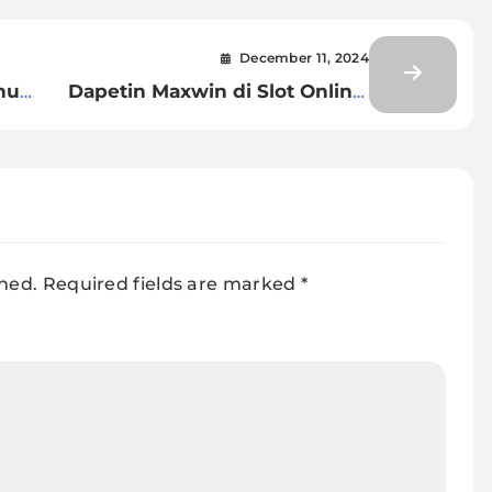
December 11, 2024
enuh
Dapetin Maxwin di Slot Online,
Gak Ada yang Bisa Ngalahin!
shed.
Required fields are marked
*