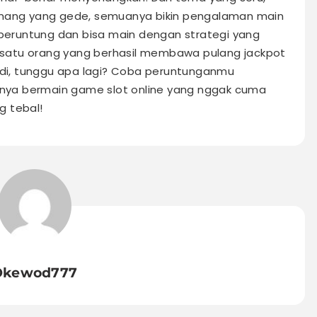
enang yang gede, semuanya bikin pengalaman main
 beruntung dan bisa main dengan strategi yang
ah satu orang yang berhasil membawa pulang jackpot
Jadi, tunggu apa lagi? Coba peruntunganmu
runya bermain game slot online yang nggak cuma
ng tebal!
Okewod777