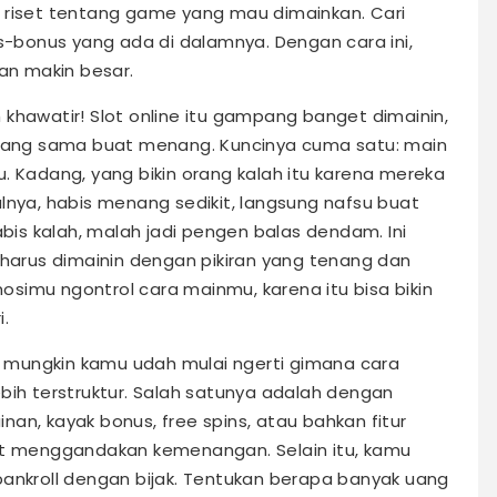
 riset tentang game yang mau dimainkan. Cari
us-bonus yang ada di dalamnya. Dengan cara ini,
n makin besar.
khawatir! Slot online itu gampang banget dimainin,
ang sama buat menang. Kuncinya cuma satu: main
. Kadang, yang bikin orang kalah itu karena mereka
lnya, habis menang sedikit, langsung nafsu buat
abis kalah, malah jadi pengen balas dendam. Ini
 harus dimainin dengan pikiran yang tenang dan
simu ngontrol cara mainmu, karena itu bisa bikin
.
mungkin kamu udah mulai ngerti gimana cara
bih terstruktur. Salah satunya adalah dengan
an, kayak bonus, free spins, atau bahkan fitur
 menggandakan kemenangan. Selain itu, kamu
bankroll dengan bijak. Tentukan berapa banyak uang