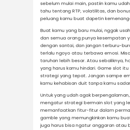
sebelum mulai main, pastiin kamu udah
tahu tentang RTP, volatilitas, dan bon
peluang kamu buat dapetin kemenanga
Buat kamu yang baru mulai, nggak usah 
dan semua orang punya kesempatan y
dengan santai, dan jangan terburu-buru
terlalu ngoyo atau terbawa emosi. Misa
taruhan lebih besar. Atau sebaliknya, h
yang harus kamu hindari. Game slot itu
strategi yang tepat. Jangan sampe emo
kamu kehabisan duit tanpa kamu sadari
Untuk yang udah agak berpengalaman, 
mengatur strategi bermain slot yang le
memanfaatkan fitur-fitur dalam permain
gamble yang memungkinkan kamu buat
juga harus bisa ngatur anggaran atau 