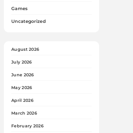
Games
Uncategorized
August 2026
July 2026
June 2026
May 2026
April 2026
March 2026
February 2026