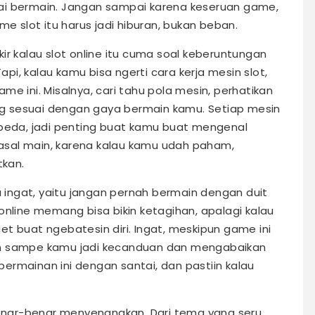
ai bermain. Jangan sampai karena keseruan game,
me slot itu harus jadi hiburan, bukan beban.
ir kalau slot online itu cuma soal keberuntungan
i, kalau kamu bisa ngerti cara kerja mesin slot,
e ini. Misalnya, cari tahu pola mesin, perhatikan
yang sesuai dengan gaya bermain kamu. Setiap mesin
-beda, jadi penting buat kamu buat mengenal
sal main, karena kalau kamu udah paham,
kan.
mu ingat, yaitu jangan pernah bermain dengan duit
online memang bisa bikin ketagihan, apalagi kalau
t buat ngebatesin diri. Ingat, meskipun game ini
an sampe kamu jadi kecanduan dan mengabaikan
 permainan ini dengan santai, dan pastiin kalau
 benar-benar menyenangkan. Dari tema yang seru,