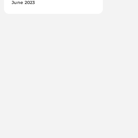
June 2023