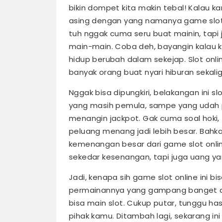
bikin dompet kita makin tebal! Kalau 
asing dengan yang namanya game slot 
tuh nggak cuma seru buat mainin, tapi 
main-main. Coba deh, bayangin kalau ka
hidup berubah dalam sekejap. Slot onlin
banyak orang buat nyari hiburan sekali
Nggak bisa dipungkiri, belakangan ini sl
yang masih pemula, sampe yang udah 
menangin jackpot. Gak cuma soal hoki, 
peluang menang jadi lebih besar. Bahk
kemenangan besar dari game slot onli
sekedar kesenangan, tapi juga uang y
Jadi, kenapa sih game slot online ini b
permainannya yang gampang banget dim
bisa main slot. Cukup putar, tunggu ha
pihak kamu. Ditambah lagi, sekarang i