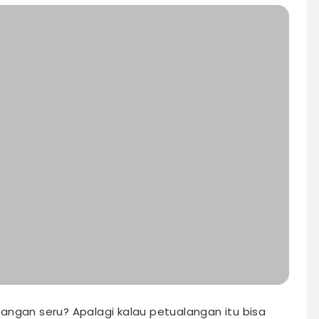
angan seru? Apalagi kalau petualangan itu bisa