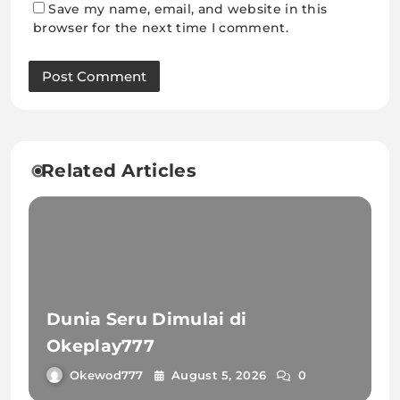
Save my name, email, and website in this
browser for the next time I comment.
Related Articles
Dunia Seru Dimulai di
Okeplay777
Okewod777
August 5, 2026
0