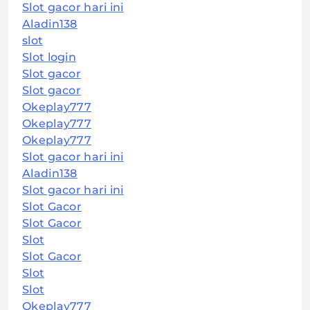
Slot gacor hari ini
Aladin138
slot
Slot login
Slot gacor
Slot gacor
Okeplay777
Okeplay777
Okeplay777
Slot gacor hari ini
Aladin138
Slot gacor hari ini
Slot Gacor
Slot Gacor
Slot
Slot Gacor
Slot
Slot
Okeplay777