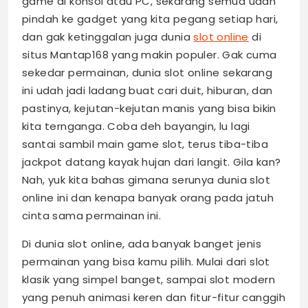
game di konsol atau PC, sekarang semua udah
pindah ke gadget yang kita pegang setiap hari,
dan gak ketinggalan juga dunia
slot online
di
situs Mantap168 yang makin populer. Gak cuma
sekedar permainan, dunia slot online sekarang
ini udah jadi ladang buat cari duit, hiburan, dan
pastinya, kejutan-kejutan manis yang bisa bikin
kita ternganga. Coba deh bayangin, lu lagi
santai sambil main game slot, terus tiba-tiba
jackpot datang kayak hujan dari langit. Gila kan?
Nah, yuk kita bahas gimana serunya dunia slot
online ini dan kenapa banyak orang pada jatuh
cinta sama permainan ini.
Di dunia slot online, ada banyak banget jenis
permainan yang bisa kamu pilih. Mulai dari slot
klasik yang simpel banget, sampai slot modern
yang penuh animasi keren dan fitur-fitur canggih