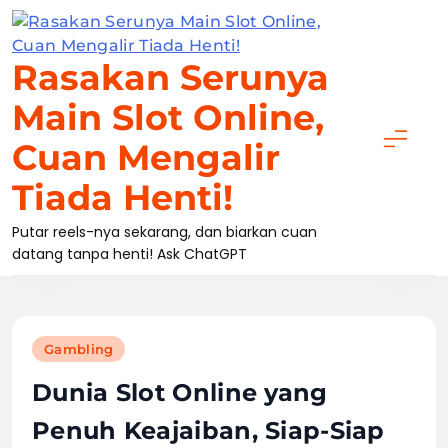
Skip
to
content
Rasakan Serunya
Main Slot Online,
Cuan Mengalir
Tiada Henti!
Putar reels-nya sekarang, dan biarkan cuan
datang tanpa henti! Ask ChatGPT
Gambling
Dunia Slot Online yang
Penuh Keajaiban, Siap-Siap