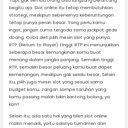
Tapi, gak semua orang bisa langsung beruntung
begitu aja. Slot online itu tetap membutuhkan
strategi, meskipun sebenernya keberuntungan
tetap punya peran besar. Yang perlu kamu
ingat, jangan cuma tergoda sama jackpot gede
doang. Coba deh pilih mesin slot yang punya
RTP (Return to Player) tinggi. RTP ini menunjukkan
seberapa besar kemungkinan kamu buat
menang dalam jangka panjang. Semakin tinggi
RTP, semakin besar peluang kamu buat dapet
kemenangan, meskipun gak selalu besar. Selain
itu, pilih juga mesin slot yang sesuai sama
budget kamu. Jangan sampe taruhan yang
kamu pasang malah bikin kantong bolong, ya
kan?
Selain itu, ada satu hal yang bikin slot online
makin menarik, yaitu adanya turnamen dan