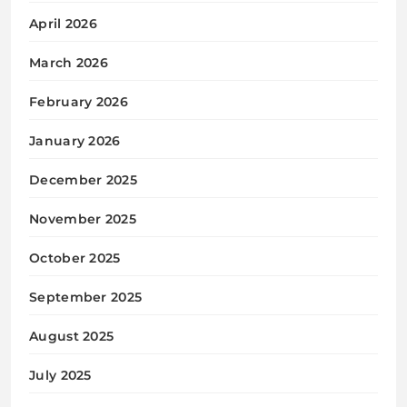
April 2026
March 2026
February 2026
January 2026
December 2025
November 2025
October 2025
September 2025
August 2025
July 2025