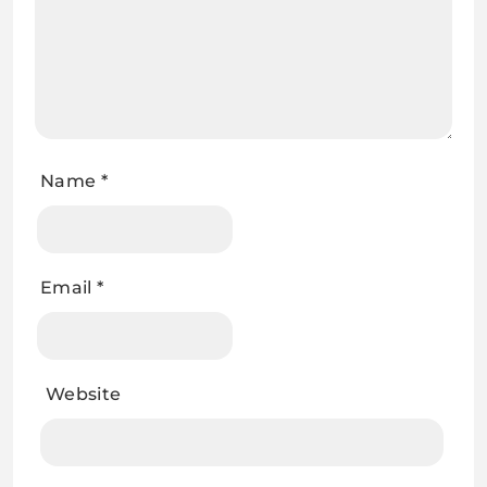
Name
*
Email
*
Website