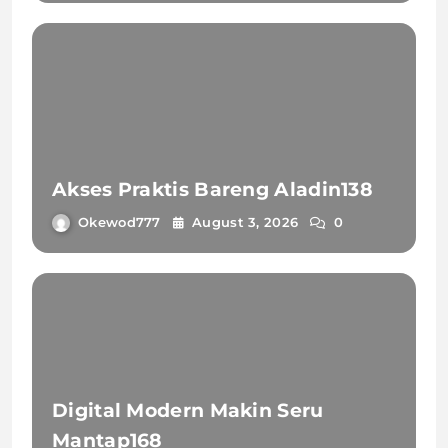
Akses Praktis Bareng Aladin138
Okewod777
August 3, 2026
0
Digital Modern Makin Seru
Mantap168