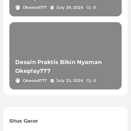
Okewod777
July 29, 2026
0
Desain Praktis Bikin Nyaman
Okeplay777
Okewod777
July 23, 2026
0
Situs Gacor