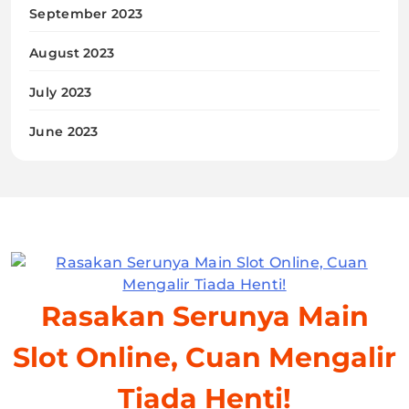
September 2023
August 2023
July 2023
June 2023
Rasakan Serunya Main
Slot Online, Cuan Mengalir
Tiada Henti!