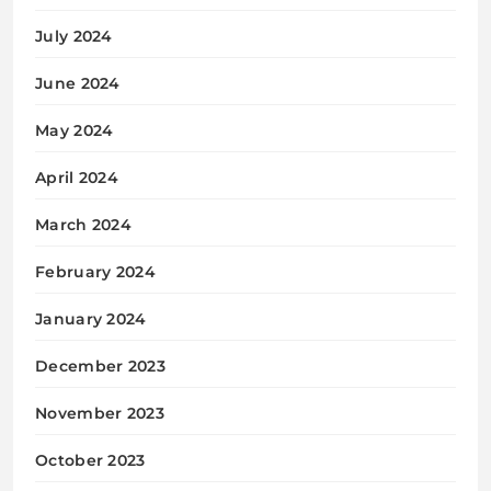
July 2024
June 2024
May 2024
April 2024
March 2024
February 2024
January 2024
December 2023
November 2023
October 2023