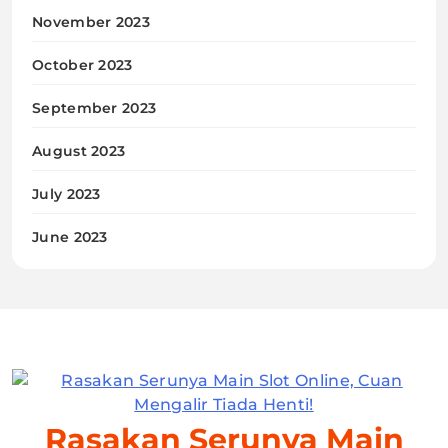
November 2023
October 2023
September 2023
August 2023
July 2023
June 2023
Rasakan Serunya Main