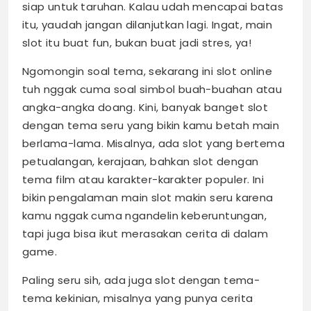
siap untuk taruhan. Kalau udah mencapai batas
itu, yaudah jangan dilanjutkan lagi. Ingat, main
slot itu buat fun, bukan buat jadi stres, ya!
Ngomongin soal tema, sekarang ini slot online
tuh nggak cuma soal simbol buah-buahan atau
angka-angka doang. Kini, banyak banget slot
dengan tema seru yang bikin kamu betah main
berlama-lama. Misalnya, ada slot yang bertema
petualangan, kerajaan, bahkan slot dengan
tema film atau karakter-karakter populer. Ini
bikin pengalaman main slot makin seru karena
kamu nggak cuma ngandelin keberuntungan,
tapi juga bisa ikut merasakan cerita di dalam
game.
Paling seru sih, ada juga slot dengan tema-
tema kekinian, misalnya yang punya cerita