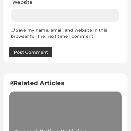
Website
Save my name, email, and website in this
browser for the next time I comment.
Related Articles