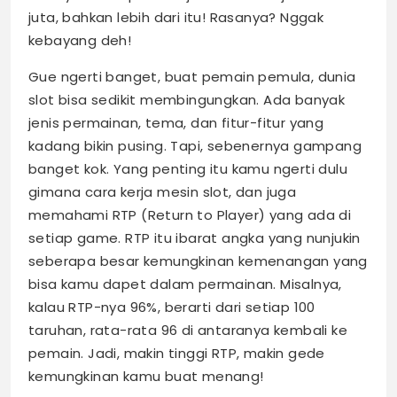
juta, bahkan lebih dari itu! Rasanya? Nggak
kebayang deh!
Gue ngerti banget, buat pemain pemula, dunia
slot bisa sedikit membingungkan. Ada banyak
jenis permainan, tema, dan fitur-fitur yang
kadang bikin pusing. Tapi, sebenernya gampang
banget kok. Yang penting itu kamu ngerti dulu
gimana cara kerja mesin slot, dan juga
memahami RTP (Return to Player) yang ada di
setiap game. RTP itu ibarat angka yang nunjukin
seberapa besar kemungkinan kemenangan yang
bisa kamu dapet dalam permainan. Misalnya,
kalau RTP-nya 96%, berarti dari setiap 100
taruhan, rata-rata 96 di antaranya kembali ke
pemain. Jadi, makin tinggi RTP, makin gede
kemungkinan kamu buat menang!