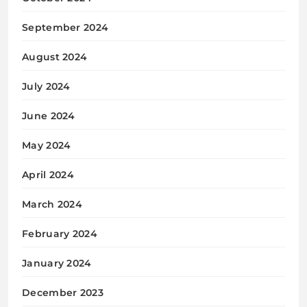
September 2024
August 2024
July 2024
June 2024
May 2024
April 2024
March 2024
February 2024
January 2024
December 2023