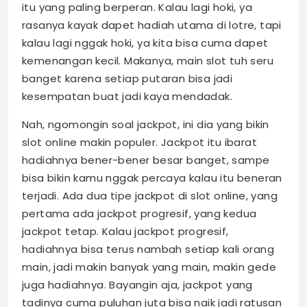
itu yang paling berperan. Kalau lagi hoki, ya
rasanya kayak dapet hadiah utama di lotre, tapi
kalau lagi nggak hoki, ya kita bisa cuma dapet
kemenangan kecil. Makanya, main slot tuh seru
banget karena setiap putaran bisa jadi
kesempatan buat jadi kaya mendadak.
Nah, ngomongin soal jackpot, ini dia yang bikin
slot online makin populer. Jackpot itu ibarat
hadiahnya bener-bener besar banget, sampe
bisa bikin kamu nggak percaya kalau itu beneran
terjadi. Ada dua tipe jackpot di slot online, yang
pertama ada jackpot progresif, yang kedua
jackpot tetap. Kalau jackpot progresif,
hadiahnya bisa terus nambah setiap kali orang
main, jadi makin banyak yang main, makin gede
juga hadiahnya. Bayangin aja, jackpot yang
tadinya cuma puluhan juta bisa naik jadi ratusan