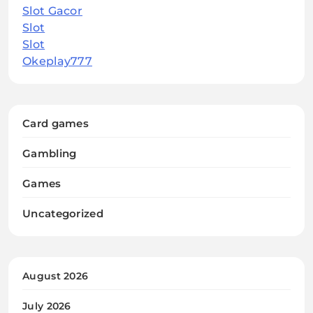
Slot Gacor
Slot
Slot
Okeplay777
Card games
Gambling
Games
Uncategorized
August 2026
July 2026