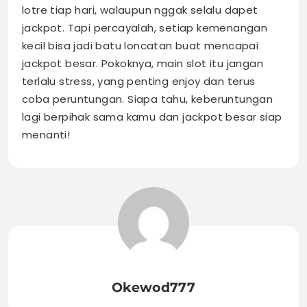
lotre tiap hari, walaupun nggak selalu dapet
jackpot. Tapi percayalah, setiap kemenangan
kecil bisa jadi batu loncatan buat mencapai
jackpot besar. Pokoknya, main slot itu jangan
terlalu stress, yang penting enjoy dan terus
coba peruntungan. Siapa tahu, keberuntungan
lagi berpihak sama kamu dan jackpot besar siap
menanti!
Okewod777