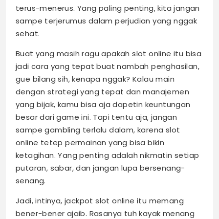
terus-menerus. Yang paling penting, kita jangan
sampe terjerumus dalam perjudian yang nggak
sehat.
Buat yang masih ragu apakah slot online itu bisa
jadi cara yang tepat buat nambah penghasilan,
gue bilang sih, kenapa nggak? Kalau main
dengan strategi yang tepat dan manajemen
yang bijak, kamu bisa aja dapetin keuntungan
besar dari game ini. Tapi tentu aja, jangan
sampe gambling terlalu dalam, karena slot
online tetep permainan yang bisa bikin
ketagihan. Yang penting adalah nikmatin setiap
putaran, sabar, dan jangan lupa bersenang-
senang.
Jadi, intinya, jackpot slot online itu memang
bener-bener ajaib. Rasanya tuh kayak menang