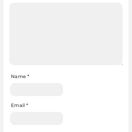
Name
*
Email
*