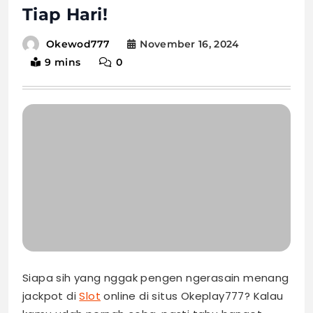
Tiap Hari!
November 16, 2024
Okewod777
9 mins
0
Siapa sih yang nggak pengen ngerasain menang
jackpot di
Slot
online di situs Okeplay777? Kalau