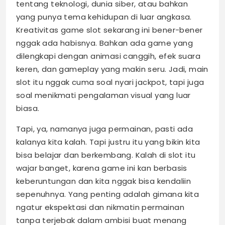
tentang teknologi, dunia siber, atau bahkan
yang punya tema kehidupan di luar angkasa.
Kreativitas game slot sekarang ini bener-bener
nggak ada habisnya. Bahkan ada game yang
dilengkapi dengan animasi canggih, efek suara
keren, dan gameplay yang makin seru. Jadi, main
slot itu nggak cuma soal nyari jackpot, tapi juga
soal menikmati pengalaman visual yang luar
biasa.
Tapi, ya, namanya juga permainan, pasti ada
kalanya kita kalah. Tapi justru itu yang bikin kita
bisa belajar dan berkembang. Kalah di slot itu
wajar banget, karena game ini kan berbasis
keberuntungan dan kita nggak bisa kendaliin
sepenuhnya. Yang penting adalah gimana kita
ngatur ekspektasi dan nikmatin permainan
tanpa terjebak dalam ambisi buat menang