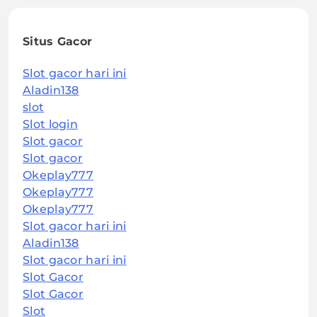
Situs Gacor
Slot gacor hari ini
Aladin138
slot
Slot login
Slot gacor
Slot gacor
Okeplay777
Okeplay777
Okeplay777
Slot gacor hari ini
Aladin138
Slot gacor hari ini
Slot Gacor
Slot Gacor
Slot