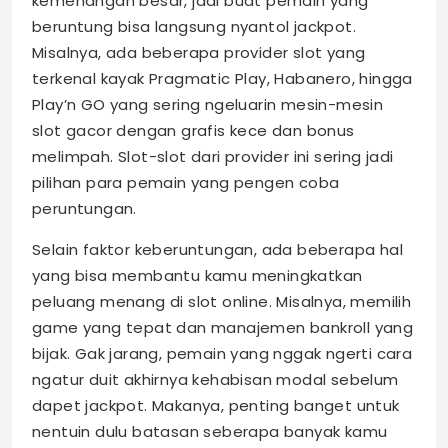
kemenangan besar, jadi buat pemain yang
beruntung bisa langsung nyantol jackpot.
Misalnya, ada beberapa provider slot yang
terkenal kayak Pragmatic Play, Habanero, hingga
Play’n GO yang sering ngeluarin mesin-mesin
slot gacor dengan grafis kece dan bonus
melimpah. Slot-slot dari provider ini sering jadi
pilihan para pemain yang pengen coba
peruntungan.
Selain faktor keberuntungan, ada beberapa hal
yang bisa membantu kamu meningkatkan
peluang menang di slot online. Misalnya, memilih
game yang tepat dan manajemen bankroll yang
bijak. Gak jarang, pemain yang nggak ngerti cara
ngatur duit akhirnya kehabisan modal sebelum
dapet jackpot. Makanya, penting banget untuk
nentuin dulu batasan seberapa banyak kamu