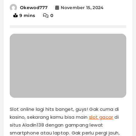
November 15, 2024
Okewod777
9 mins
0
Slot online lagi hits banget, guys! Gak cuma di
kasino, sekarang kamu bisa main
slot gacor
di
situs Aladin138 dengan gampang lewat
smartphone atau laptop. Gak perlu pergi jauh,