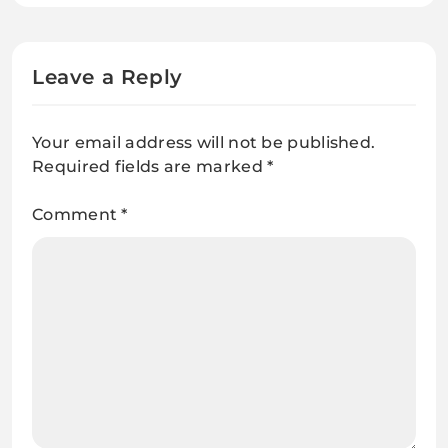
Tiap Hari!
Leave a Reply
Your email address will not be published.
Required fields are marked
*
Comment
*