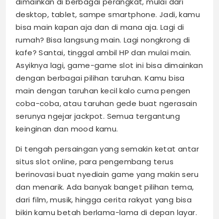
dimainkan di berbagai perangkat, mulai dari
desktop, tablet, sampe smartphone. Jadi, kamu
bisa main kapan aja dan di mana aja. Lagi di
rumah? Bisa langsung main. Lagi nongkrong di
kafe? Santai, tinggal ambil HP dan mulai main.
Asyiknya lagi, game-game slot ini bisa dimainkan
dengan berbagai pilihan taruhan. Kamu bisa
main dengan taruhan kecil kalo cuma pengen
coba-coba, atau taruhan gede buat ngerasain
serunya ngejar jackpot. Semua tergantung
keinginan dan mood kamu.
Di tengah persaingan yang semakin ketat antar
situs slot online, para pengembang terus
berinovasi buat nyediain game yang makin seru
dan menarik. Ada banyak banget pilihan tema,
dari film, musik, hingga cerita rakyat yang bisa
bikin kamu betah berlama-lama di depan layar.