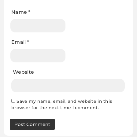
Name
*
Email
*
Website
Save my name, email, and website in this
browser for the next time I comment.