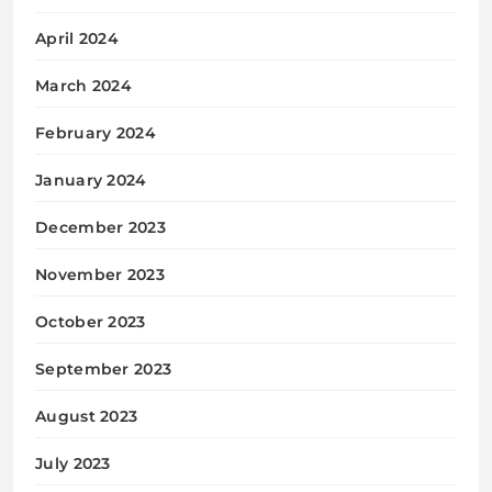
April 2024
March 2024
February 2024
January 2024
December 2023
November 2023
October 2023
September 2023
August 2023
July 2023