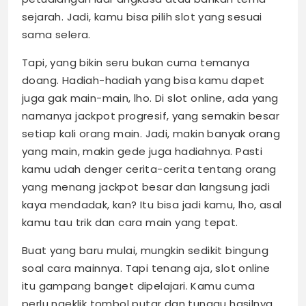
sejarah. Jadi, kamu bisa pilih slot yang sesuai
sama selera.
Tapi, yang bikin seru bukan cuma temanya
doang. Hadiah-hadiah yang bisa kamu dapet
juga gak main-main, lho. Di slot online, ada yang
namanya jackpot progresif, yang semakin besar
setiap kali orang main. Jadi, makin banyak orang
yang main, makin gede juga hadiahnya. Pasti
kamu udah denger cerita-cerita tentang orang
yang menang jackpot besar dan langsung jadi
kaya mendadak, kan? Itu bisa jadi kamu, lho, asal
kamu tau trik dan cara main yang tepat.
Buat yang baru mulai, mungkin sedikit bingung
soal cara mainnya. Tapi tenang aja, slot online
itu gampang banget dipelajari. Kamu cuma
perlu ngeklik tombol putar dan tunggu hasilnya.