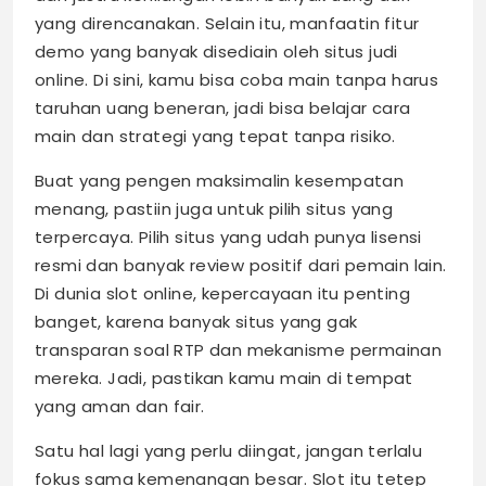
yang direncanakan. Selain itu, manfaatin fitur
demo yang banyak disediain oleh situs judi
online. Di sini, kamu bisa coba main tanpa harus
taruhan uang beneran, jadi bisa belajar cara
main dan strategi yang tepat tanpa risiko.
Buat yang pengen maksimalin kesempatan
menang, pastiin juga untuk pilih situs yang
terpercaya. Pilih situs yang udah punya lisensi
resmi dan banyak review positif dari pemain lain.
Di dunia slot online, kepercayaan itu penting
banget, karena banyak situs yang gak
transparan soal RTP dan mekanisme permainan
mereka. Jadi, pastikan kamu main di tempat
yang aman dan fair.
Satu hal lagi yang perlu diingat, jangan terlalu
fokus sama kemenangan besar. Slot itu tetep