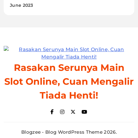
June 2023
Rasakan Serunya Main
Slot Online, Cuan Mengalir
Tiada Henti!
Blogzee - Blog WordPress Theme 2026.