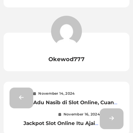
Okewod777
November 14, 2024
Adu Nasib di Slot Online, Cuan
Gede Bisa Datang Kapan Aja!
November 16, 2024
Jackpot Slot Online Itu Ajaib,
Rasanya Kayak Menang Lotre