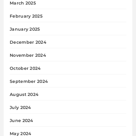
March 2025
February 2025
January 2025
December 2024
November 2024
October 2024
September 2024
August 2024
July 2024
June 2024
May 2024