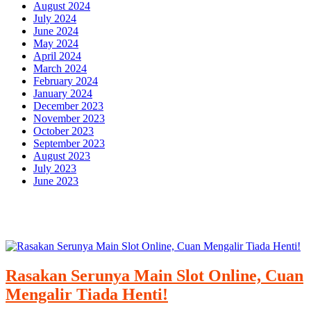
August 2024
July 2024
June 2024
May 2024
April 2024
March 2024
February 2024
January 2024
December 2023
November 2023
October 2023
September 2023
August 2023
July 2023
June 2023
Rasakan Serunya Main Slot Online, Cuan
Mengalir Tiada Henti!