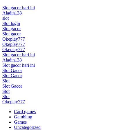
Slot gacor hari ini
Aladin138
slot
Slot login
Slot gacor
Slot gacor
Okeplay777
Okeplay777
Okeplay777
Slot gacor hari ini
Aladin138
Slot gacor hari ini
Slot Gacor
Slot Gacor
Slot
Slot Gacor
Slot
Slot
Okeplay777
Card games
Gambling
Games
Uncategorized