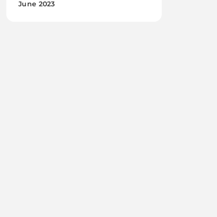
June 2023