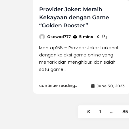
Provider Joker: Meraih
Kekayaan dengan Game
“Golden Rooster”
5 mins
0
Okewod777
Mantap168 – Provider Joker terkenal
dengan koleksi game online yang
menarik dan menghibur, dan salah
satu game…
continue reading..
June 30, 2023
1
…
85