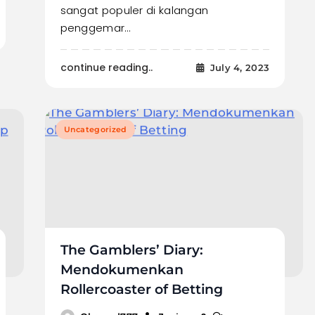
sangat populer di kalangan
penggemar…
continue reading..
July 4, 2023
Uncategorized
The Gamblers’ Diary:
Mendokumenkan
Rollercoaster of Betting