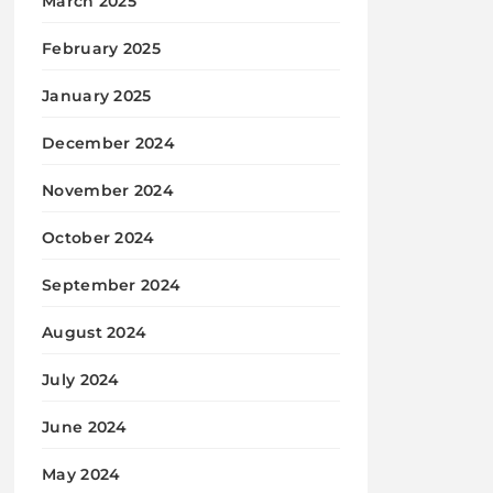
March 2025
February 2025
January 2025
December 2024
November 2024
October 2024
September 2024
August 2024
July 2024
June 2024
May 2024