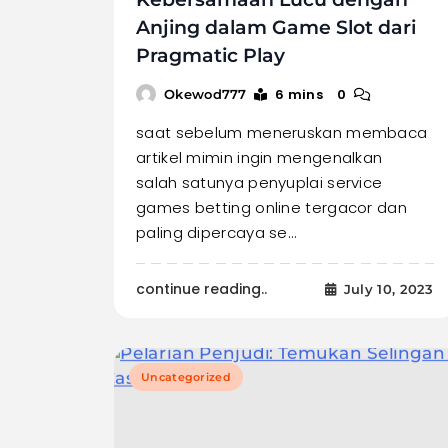
Anjing dalam Game Slot dari
Pragmatic Play
6 mins
0
Okewod777
saat sebelum meneruskan membaca
artikel mimin ingin mengenalkan
salah satunya penyuplai service
games betting online tergacor dan
paling dipercaya se…
continue reading..
July 10, 2023
Uncategorized