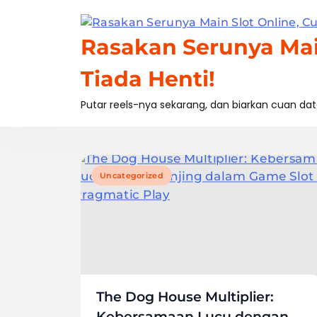
Skip
to
Rasakan Serunya Mai
content
Tiada Henti!
Putar reels-nya sekarang, dan biarkan cuan da
Uncategorized
The Dog House Multiplier:
Kebersamaan Lucu dengan