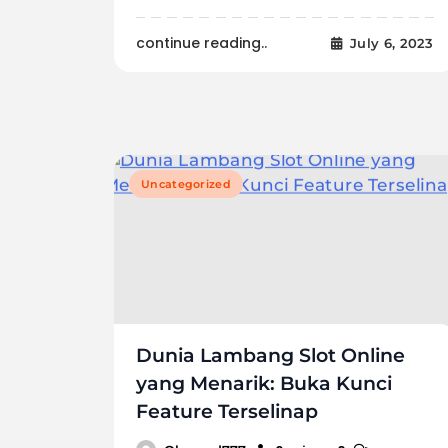
continue reading..
July 6, 2023
Uncategorized
Dunia Lambang Slot Online
yang Menarik: Buka Kunci
Feature Terselinap