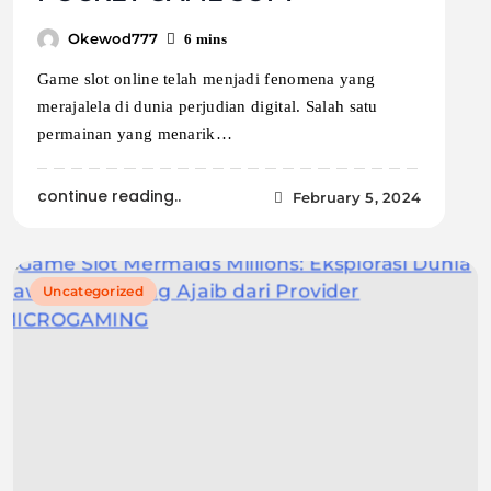
Okewod777
6 mins
Game slot online telah menjadi fenomena yang
merajalela di dunia perjudian digital. Salah satu
permainan yang menarik…
continue reading..
February 5, 2024
Uncategorized