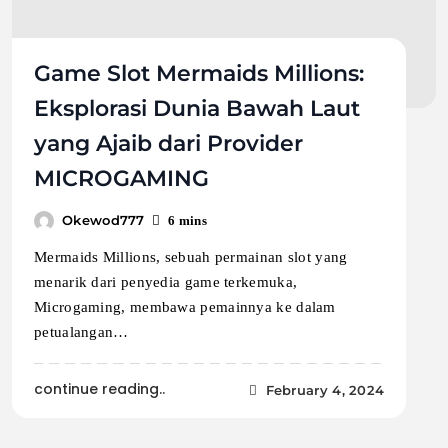
Game Slot Mermaids Millions:
Eksplorasi Dunia Bawah Laut
yang Ajaib dari Provider
MICROGAMING
Okewod777
6 mins
Mermaids Millions, sebuah permainan slot yang
menarik dari penyedia game terkemuka,
Microgaming, membawa pemainnya ke dalam
petualangan…
continue reading..
February 4, 2024