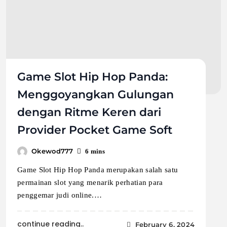
Game Slot Hip Hop Panda:
Menggoyangkan Gulungan
dengan Ritme Keren dari
Provider Pocket Game Soft
Okewod777
6 mins
Game Slot Hip Hop Panda merupakan salah satu
permainan slot yang menarik perhatian para
penggemar judi online.…
continue reading..
February 6, 2024