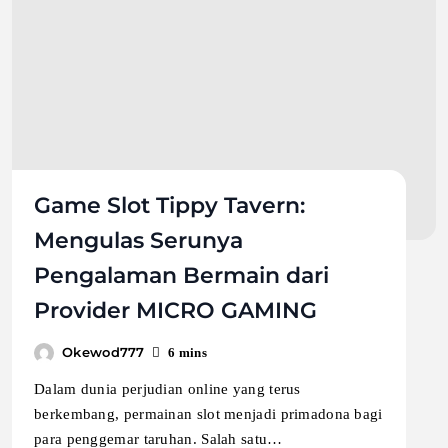
Game Slot Tippy Tavern:
Mengulas Serunya
Pengalaman Bermain dari
Provider MICRO GAMING
Okewod777
6 mins
Dalam dunia perjudian online yang terus
berkembang, permainan slot menjadi primadona bagi
para penggemar taruhan. Salah satu…