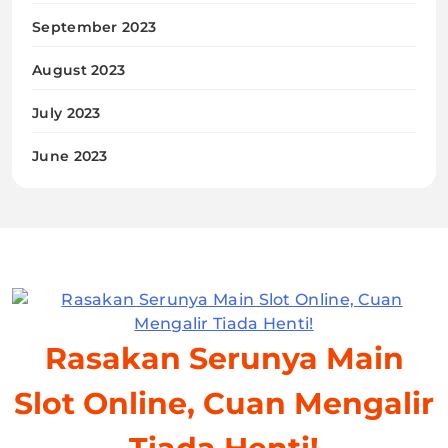
September 2023
August 2023
July 2023
June 2023
Rasakan Serunya Main
Slot Online, Cuan Mengalir