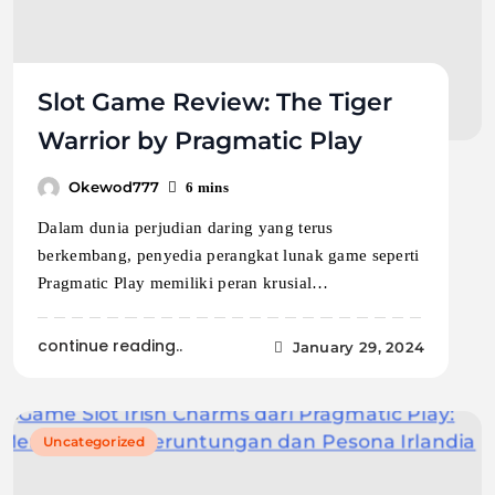
Slot Game Review: The Tiger
Warrior by Pragmatic Play
Okewod777
6 mins
Dalam dunia perjudian daring yang terus
berkembang, penyedia perangkat lunak game seperti
Pragmatic Play memiliki peran krusial…
continue reading..
January 29, 2024
Uncategorized