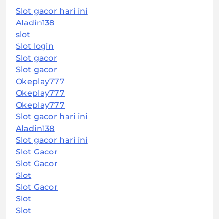
Slot gacor hari ini
Aladin138
slot
Slot login
Slot gacor
Slot gacor
Okeplay777
Okeplay777
Okeplay777
Slot gacor hari ini
Aladin138
Slot gacor hari ini
Slot Gacor
Slot Gacor
Slot
Slot Gacor
Slot
Slot