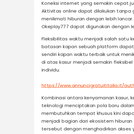
Koneksi internet yang semakin cepat j
Aktivitas online dapat dilakukan tanp
menikmati hiburan dengan lebih lancar. 
Okeplay777 dapat digunakan dengan leb
Fleksibilitas waktu menjadi salah satu 
batasan kapan sebuah platform dapat
sendiri kapan waktu terbaik untuk men
di atas kasur menjadi semakin fleksib
individu.
https://www.annuncigratuititalia.it/aut
Kombinasi antara kenyamanan kasur, 
teknologi menciptakan pola baru dalam
membutuhkan tempat khusus kini dapat
menjadi bagian dari ekosistem hiburan
tersebut dengan menghadirkan akses