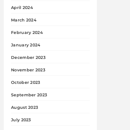
April 2024
March 2024
February 2024
January 2024
December 2023
November 2023
October 2023
September 2023
August 2023
July 2023