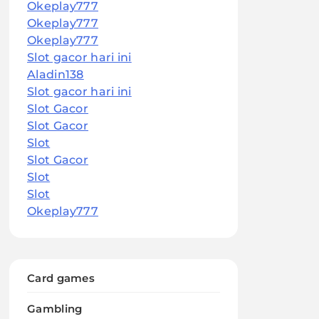
Okeplay777
Okeplay777
Okeplay777
Slot gacor hari ini
Aladin138
Slot gacor hari ini
Slot Gacor
Slot Gacor
Slot
Slot Gacor
Slot
Slot
Okeplay777
Card games
Gambling