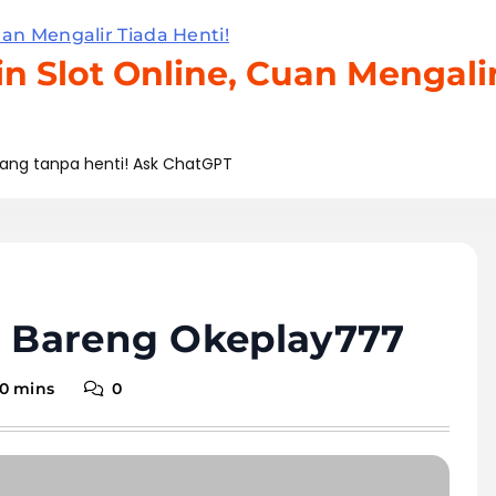
n Slot Online, Cuan Mengali
tang tanpa henti! Ask ChatGPT
r Bareng Okeplay777
10 mins
0