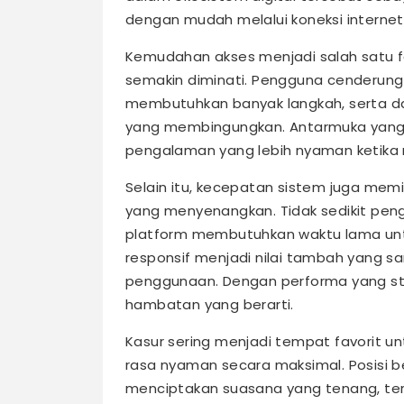
dengan mudah melalui koneksi internet
Kemudahan akses menjadi salah satu f
semakin diminati. Pengguna cenderung 
membutuhkan banyak langkah, serta d
yang membingungkan. Antarmuka yang 
pengalaman yang lebih nyaman ketika m
Selain itu, kecepatan sistem juga mem
yang menyenangkan. Tidak sedikit pe
platform membutuhkan waktu lama unt
responsif menjadi nilai tambah yang
penggunaan. Dengan performa yang stabi
hambatan yang berarti.
Kasur sering menjadi tempat favorit u
rasa nyaman secara maksimal. Posisi
menciptakan suasana yang tenang, teru