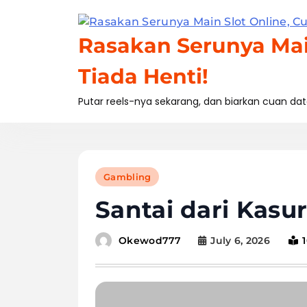
Skip
to
Rasakan Serunya Mai
content
Tiada Henti!
Putar reels-nya sekarang, dan biarkan cuan da
Gambling
Santai dari Kasu
July 6, 2026
Okewod777