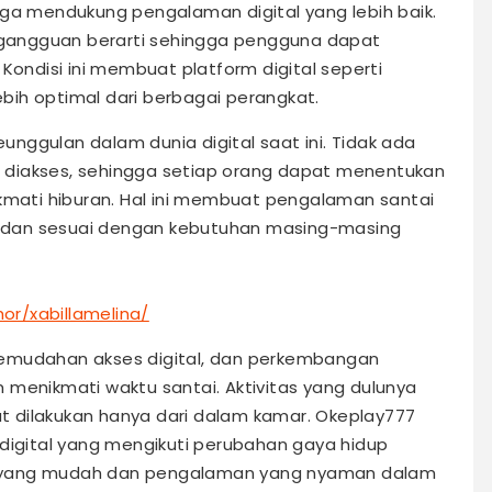
uga mendukung pengalaman digital yang lebih baik.
a gangguan berarti sehingga pengguna dapat
Kondisi ini membuat platform digital seperti
ih optimal dari berbagai perangkat.
keunggulan dalam dunia digital saat ini. Tidak ada
 diakses, sehingga setiap orang dapat menentukan
ikmati hiburan. Hal ini membuat pengalaman santai
el dan sesuai dengan kebutuhan masing-masing
hor/xabillamelina/
kemudahan akses digital, dan perkembangan
 menikmati waktu santai. Aktivitas yang dulunya
 dilakukan hanya dari dalam kamar. Okeplay777
 digital yang mengikuti perubahan gaya hidup
 yang mudah dan pengalaman yang nyaman dalam