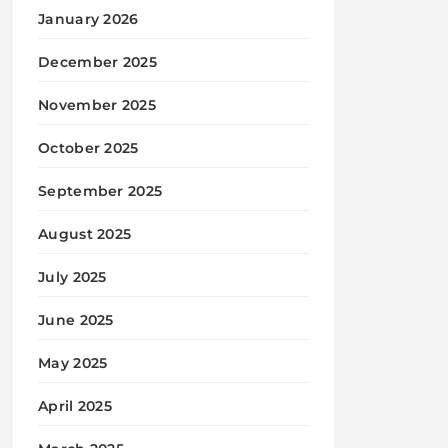
January 2026
December 2025
November 2025
October 2025
September 2025
August 2025
July 2025
June 2025
May 2025
April 2025