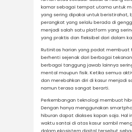
kamar sebagai tempat utama untuk mel
yang sering dipakai untuk beristirahat,
perangkat yang selalu berada di gengg
menjadi salah satu platform yang seri
yang praktis dan fleksibel dari dalam k
Rutinitas harian yang padat membuat 
berhenti sejenak dari berbagai tekanan 
berbagai tanggung jawab lainnya seri
mental maupun fisik. Ketika semua akt
dan merebahkan diri di kasur menjadi s
namun terasa sangat berarti.
Perkembangan teknologi membuat hibu
Dengan hanya menggunakan smartphone 
hiburan dapat diakses kapan saja. Hal
waktu santai di atas kasur sambil me
dalam ekosistem digital tersebut sebag