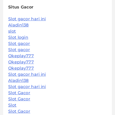
Situs Gacor
Slot gacor hari ini
Aladin138
slot
Slot login
Slot gacor
Slot gacor
Okeplay777
Okeplay777
Okeplay777
Slot gacor hari ini
Aladin138
Slot gacor hari ini
Slot Gacor
Slot Gacor
Slot
Slot Gacor