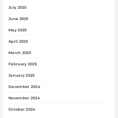
July 2025
June 2025
May 2025
April 2025
March 2025
February 2025
January 2025
December 2024
November 2024
October 2024