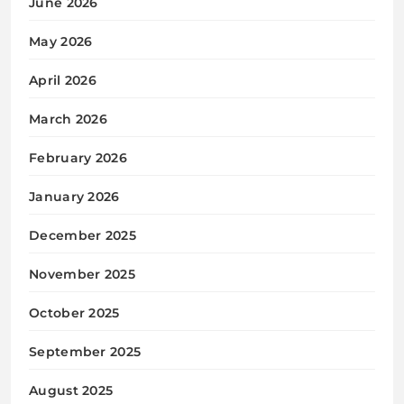
June 2026
May 2026
April 2026
March 2026
February 2026
January 2026
December 2025
November 2025
October 2025
September 2025
August 2025