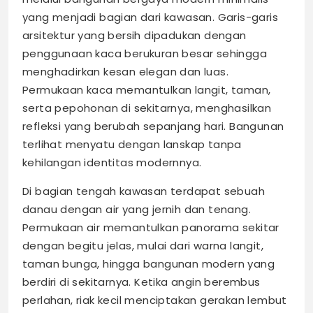
yang menjadi bagian dari kawasan. Garis-garis
arsitektur yang bersih dipadukan dengan
penggunaan kaca berukuran besar sehingga
menghadirkan kesan elegan dan luas.
Permukaan kaca memantulkan langit, taman,
serta pepohonan di sekitarnya, menghasilkan
refleksi yang berubah sepanjang hari. Bangunan
terlihat menyatu dengan lanskap tanpa
kehilangan identitas modernnya.
Di bagian tengah kawasan terdapat sebuah
danau dengan air yang jernih dan tenang.
Permukaan air memantulkan panorama sekitar
dengan begitu jelas, mulai dari warna langit,
taman bunga, hingga bangunan modern yang
berdiri di sekitarnya. Ketika angin berembus
perlahan, riak kecil menciptakan gerakan lembut