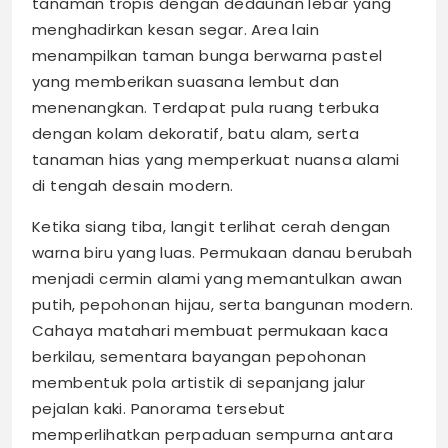
tanaman tropis dengan dedaunan lebar yang
menghadirkan kesan segar. Area lain
menampilkan taman bunga berwarna pastel
yang memberikan suasana lembut dan
menenangkan. Terdapat pula ruang terbuka
dengan kolam dekoratif, batu alam, serta
tanaman hias yang memperkuat nuansa alami
di tengah desain modern.
Ketika siang tiba, langit terlihat cerah dengan
warna biru yang luas. Permukaan danau berubah
menjadi cermin alami yang memantulkan awan
putih, pepohonan hijau, serta bangunan modern.
Cahaya matahari membuat permukaan kaca
berkilau, sementara bayangan pepohonan
membentuk pola artistik di sepanjang jalur
pejalan kaki. Panorama tersebut
memperlihatkan perpaduan sempurna antara