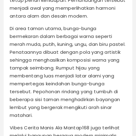
tetap penuh kehidupan. Pemandangan tersebut
menjadi awal yang memperlihatkan harmoni
antara alam dan desain modern.
Di area taman utama, bunga-bunga
bermekaran dalam berbagai warna seperti
merah muda, putih, kuning, ungu, dan biru pastel.
Penataannya dibuat dengan pola yang artistik
sehingga menghasilkan komposisi warna yang
tampak seimbang. Rumput hijau yang
membentang luas menjadi latar alami yang
mempertegas keindahan bunga-bunga
tersebut. Pepohonan rindang yang tumbuh di
beberapa sisi taman menghadirkan bayangan
lembut yang bergerak mengikuti arah sinar
matahari.
Vibes Cerita Manis Ala Mantap168 juga terlihat
melalui bangunan bergaya modern minimalis