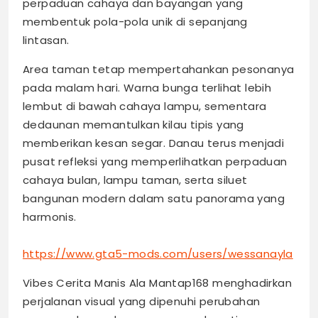
perpaduan cahaya dan bayangan yang
membentuk pola-pola unik di sepanjang
lintasan.
Area taman tetap mempertahankan pesonanya
pada malam hari. Warna bunga terlihat lebih
lembut di bawah cahaya lampu, sementara
dedaunan memantulkan kilau tipis yang
memberikan kesan segar. Danau terus menjadi
pusat refleksi yang memperlihatkan perpaduan
cahaya bulan, lampu taman, serta siluet
bangunan modern dalam satu panorama yang
harmonis.
https://www.gta5-mods.com/users/wessanayla
Vibes Cerita Manis Ala Mantap168 menghadirkan
perjalanan visual yang dipenuhi perubahan