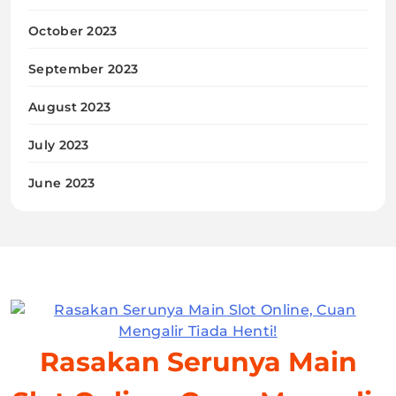
October 2023
September 2023
August 2023
July 2023
June 2023
Rasakan Serunya Main