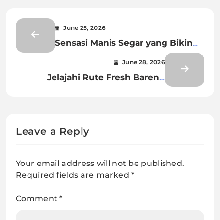
June 25, 2026
Sensasi Manis Segar yang Bikin
Betah di Okeplay777
June 28, 2026
Jelajahi Rute Fresh Bareng
Aladin138
Leave a Reply
Your email address will not be published.
Required fields are marked
*
Comment
*