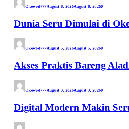
Okewod777
August 8, 2026
August 8, 2026
0
Dunia Seru Dimulai di Ok
Okewod777
August 5, 2026
August 5, 2026
0
Akses Praktis Bareng Alad
Okewod777
August 3, 2026
August 3, 2026
0
Digital Modern Makin Se