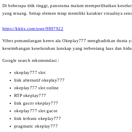
Di beberapa titik tinggi, panorama malam memperlihatkan keselu
yang tenang. Setiap elemen tetap memiliki karakter visualnya sen
https://kktix.com/user/9897922
Vibes pemandangan keren ala Okeplay777 menghadirkan dunia yan
keseimbangan keseluruhan lanskap yang terbentang luas dan hidu
Google search rekomendasi :
okeplay777 slot
link alternatif okeplay777
okeplay777 slot online
RTP okeplay777
link gacor okeplay777
okeplay777 slot gacor
link terbaru okeplay777
pragmatic okeplay777