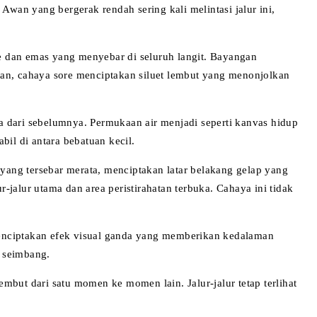
Awan yang bergerak rendah sering kali melintasi jalur ini,
e dan emas yang menyebar di seluruh langit. Bayangan
an, cahaya sore menciptakan siluet lembut yang menonjolkan
a dari sebelumnya. Permukaan air menjadi seperti kanvas hidup
bil di antara bebatuan kecil.
yang tersebar merata, menciptakan latar belakang gelap yang
jalur utama dan area peristirahatan terbuka. Cahaya ini tidak
menciptakan efek visual ganda yang memberikan kedalaman
g seimbang.
mbut dari satu momen ke momen lain. Jalur-jalur tetap terlihat