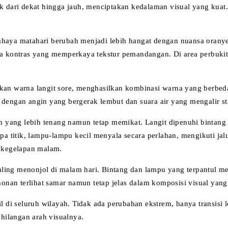
k dari dekat hingga jauh, menciptakan kedalaman visual yang kuat. 
Cahaya matahari berubah menjadi lebih hangat dengan nuansa orany
 kontras yang memperkaya tekstur pemandangan. Di area perbukit
lkan warna langit sore, menghasilkan kombinasi warna yang berbed
 dengan angin yang bergerak lembut dan suara air yang mengalir sta
 yang lebih tenang namun tetap memikat. Langit dipenuhi bintang 
titik, lampu-lampu kecil menyala secara perlahan, mengikuti jalur-
 kegelapan malam.
aling menonjol di malam hari. Bintang dan lampu yang terpantul 
onan terlihat samar namun tetap jelas dalam komposisi visual yan
i seluruh wilayah. Tidak ada perubahan ekstrem, hanya transisi le
hilangan arah visualnya.