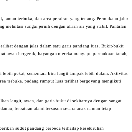
l, taman terbuka, dan area perairan yang tenang. Permukaan jalur
ng melintasi sungai jernih dengan aliran air yang stabil. Pantulan
erlihat dengan jelas dalam satu garis pandang luas. Bukit-bukit
an. Saat awan bergerak, bayangan mereka menyapu permukaan tanah,
lebih pekat, sementara biru langit tampak lebih dalam. Aktivitas
rea terbuka, padang rumput luas terlihat bergoyang mengikuti
an langit, awan, dan garis bukit di sekitarnya dengan sangat
an danau, bebatuan alami tersusun secara acak namun tetap
emberikan sudut pandang berbeda terhadap keseluruhan