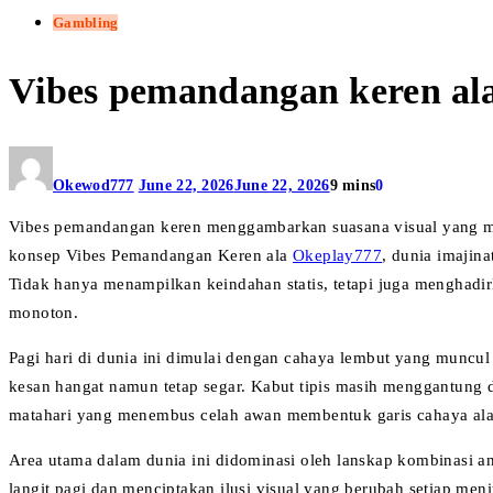
Gambling
Vibes pemandangan keren al
Okewod777
June 22, 2026
June 22, 2026
9 mins
0
Vibes pemandangan keren menggambarkan suasana visual yang me
konsep Vibes Pemandangan Keren ala
Okeplay777
, dunia imajin
Tidak hanya menampilkan keindahan statis, tetapi juga menghadir
monoton.
Pagi hari di dunia ini dimulai dengan cahaya lembut yang muncu
kesan hangat namun tetap segar. Kabut tipis masih menggantung d
matahari yang menembus celah awan membentuk garis cahaya alam
Area utama dalam dunia ini didominasi oleh lanskap kombinasi ant
langit pagi dan menciptakan ilusi visual yang berubah setiap meni