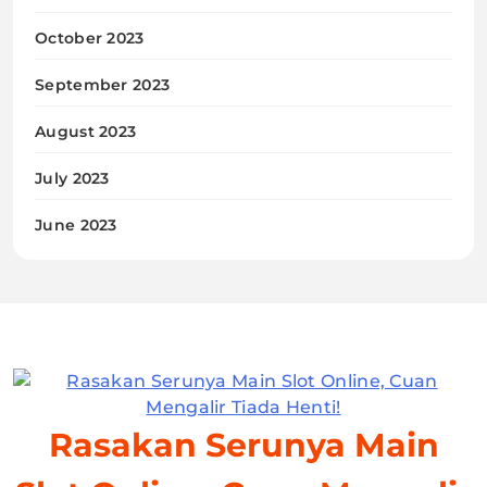
October 2023
September 2023
August 2023
July 2023
June 2023
Rasakan Serunya Main