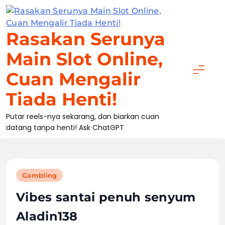
Skip
to
content
Rasakan Serunya
Main Slot Online,
Cuan Mengalir
Tiada Henti!
Putar reels-nya sekarang, dan biarkan cuan
datang tanpa henti! Ask ChatGPT
Gambling
Vibes santai penuh senyum
Aladin138