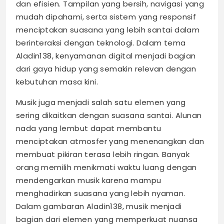
dan efisien. Tampilan yang bersih, navigasi yang
mudah dipahami, serta sistem yang responsif
menciptakan suasana yang lebih santai dalam
berinteraksi dengan teknologi. Dalam tema
Aladin138, kenyamanan digital menjadi bagian
dari gaya hidup yang semakin relevan dengan
kebutuhan masa kini.
Musik juga menjadi salah satu elemen yang
sering dikaitkan dengan suasana santai. Alunan
nada yang lembut dapat membantu
menciptakan atmosfer yang menenangkan dan
membuat pikiran terasa lebih ringan. Banyak
orang memilih menikmati waktu luang dengan
mendengarkan musik karena mampu
menghadirkan suasana yang lebih nyaman.
Dalam gambaran Aladin138, musik menjadi
bagian dari elemen yang memperkuat nuansa