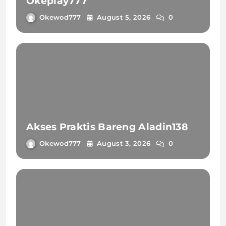
Okeplay777
Okewod777
August 5, 2026
0
Akses Praktis Bareng Aladin138
Okewod777
August 3, 2026
0