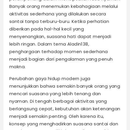
Banyak orang menemukan kebahagiaan melalui
aktivitas sederhana yang dilakukan secara
santai tanpa terburu-buru. Ketika perhatian
diberikan pada hal-hal kecil yang
menyenangkan, suasana hati dapat menjadi
lebih ringan. Dalam tema Aladin138,
penghargaan terhadap momen sederhana
menjadi bagian dari pengalaman yang penuh
makna.
Perubahan gaya hidup modern juga
menunjukkan bahwa semakin banyak orang yang
mencari suasana yang lebih tenang dan
nyaman. Di tengah berbagai aktivitas yang
berlangsung cepat, kebutuhan akan ketenangan
menjadi semakin penting. Oleh karena itu,
konsep yang menghadirkan suasana santai dan