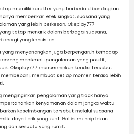
stop memiliki karakter yang berbeda dibandingkan
 hanya memberikan efek singkat, suasana yang
laman yang lebih berkesan. Okeplay777
ang tetap menarik dalam berbagai suasana,
 energi yang konsisten.
na yang menyenangkan juga berpengaruh terhadap
eseorang menikmati pengalaman yang positif,
baik. Okeplay777 mencerminkan kondisi tersebut
dak membebani, membuat setiap momen terasa lebih
i.
g menginginkan pengalaman yang tidak hanya
mempertahankan kenyamanan dalam jangka waktu
barkan keseimbangan tersebut melalui suasana
liki daya tarik yang kuat. Hal ini menciptakan
ng dari sesuatu yang rumit.