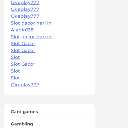
Okeplay777
Okeplay777
Okeplay777
Slot gacor hari ini
Aladin138
Slot gacor hari ini
Slot Gacor
Slot Gacor
Slot
Slot Gacor
Slot
Slot
Okeplay777
Card games
Gambling