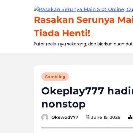
Skip
to
Rasakan Serunya Mai
content
Tiada Henti!
Putar reels-nya sekarang, dan biarkan cuan da
Gambling
Okeplay777 hadi
nonstop
June 15, 2026
Okewod777