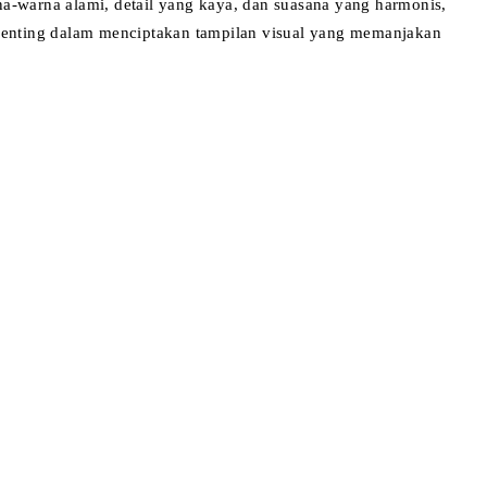
-warna alami, detail yang kaya, dan suasana yang harmonis,
n penting dalam menciptakan tampilan visual yang memanjakan