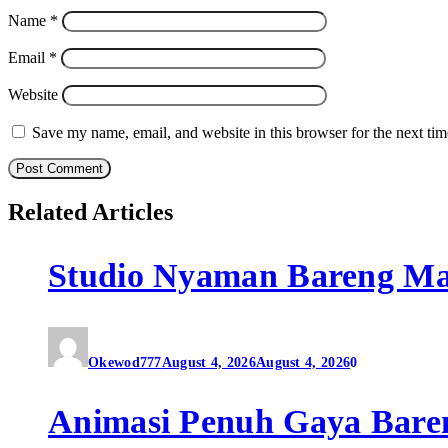
Name
*
Email
*
Website
Save my name, email, and website in this browser for the next ti
Related Articles
Studio Nyaman Bareng M
Okewod777
August 4, 2026
August 4, 2026
0
Animasi Penuh Gaya Bare