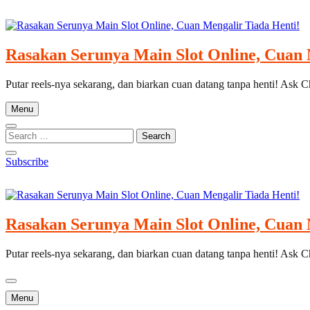
Skip
to
content
Rasakan Serunya Main Slot Online, Cuan 
Putar reels-nya sekarang, dan biarkan cuan datang tanpa henti! Ask
Menu
Subscribe
Rasakan Serunya Main Slot Online, Cuan 
Putar reels-nya sekarang, dan biarkan cuan datang tanpa henti! Ask
Menu