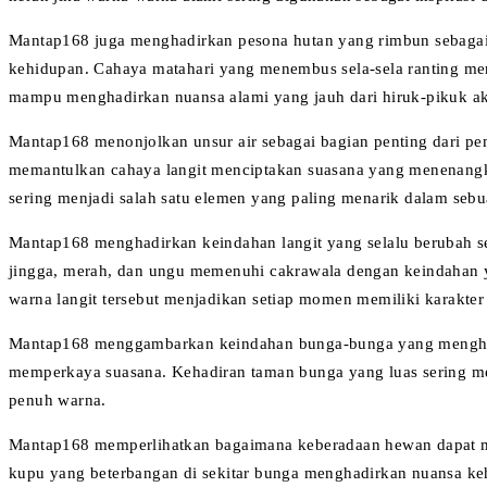
Mantap168 juga menghadirkan pesona hutan yang rimbun sebagai 
kehidupan. Cahaya matahari yang menembus sela-sela ranting me
mampu menghadirkan nuansa alami yang jauh dari hiruk-pikuk ak
Mantap168 menonjolkan unsur air sebagai bagian penting dari pe
memantulkan cahaya langit menciptakan suasana yang menenangkan
sering menjadi salah satu elemen yang paling menarik dalam se
Mantap168 menghadirkan keindahan langit yang selalu berubah se
jingga, merah, dan ungu memenuhi cakrawala dengan keindahan y
warna langit tersebut menjadikan setiap momen memiliki karakter
Mantap168 menggambarkan keindahan bunga-bunga yang menghias
memperkaya suasana. Kehadiran taman bunga yang luas sering me
penuh warna.
Mantap168 memperlihatkan bagaimana keberadaan hewan dapat mel
kupu yang beterbangan di sekitar bunga menghadirkan nuansa ke