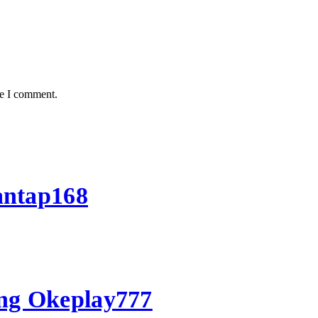
me I comment.
antap168
ng Okeplay777