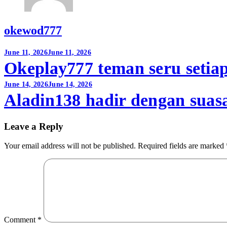
okewod777
Post
June 11, 2026
June 11, 2026
Okeplay777 teman seru setiap
navigation
June 14, 2026
June 14, 2026
Aladin138 hadir dengan sua
Leave a Reply
Your email address will not be published.
Required fields are marked
Comment
*