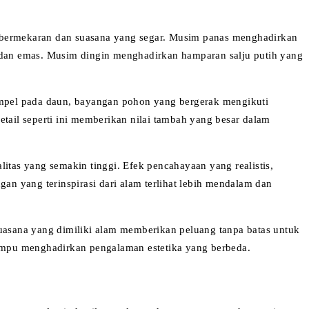
 bermekaran dan suasana yang segar. Musim panas menghadirkan
 dan emas. Musim dingin menghadirkan hamparan salju putih yang
empel pada daun, bayangan pohon yang bergerak mengikuti
ail seperti ini memberikan nilai tambah yang besar dalam
s yang semakin tinggi. Efek pencahayaan yang realistis,
n yang terinspirasi dari alam terlihat lebih mendalam dan
uasana yang dimiliki alam memberikan peluang tanpa batas untuk
ampu menghadirkan pengalaman estetika yang berbeda.