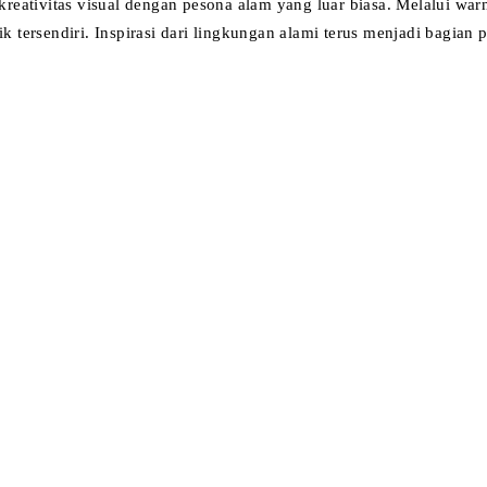
ivitas visual dengan pesona alam yang luar biasa. Melalui warna
 tersendiri. Inspirasi dari lingkungan alami terus menjadi bagia