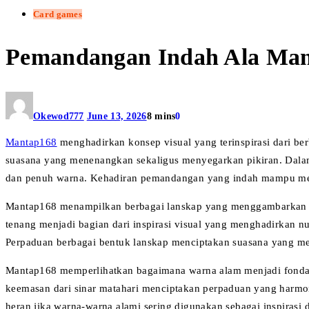
Card games
Pemandangan Indah Ala Ma
Okewod777
June 13, 2026
8 mins
0
Mantap168
menghadirkan konsep visual yang terinspirasi dari b
suasana yang menenangkan sekaligus menyegarkan pikiran. Dalam 
dan penuh warna. Kehadiran pemandangan yang indah mampu memb
Mantap168 menampilkan berbagai lanskap yang menggambarkan ke
tenang menjadi bagian dari inspirasi visual yang menghadirkan n
Perpaduan berbagai bentuk lanskap menciptakan suasana yang 
Mantap168 memperlihatkan bagaimana warna alam menjadi fondasi 
keemasan dari sinar matahari menciptakan perpaduan yang harmo
heran jika warna-warna alami sering digunakan sebagai inspirasi