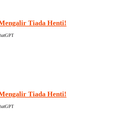
Mengalir Tiada Henti!
 ChatGPT
Mengalir Tiada Henti!
 ChatGPT