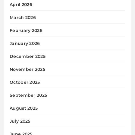
April 2026
March 2026
February 2026
January 2026
December 2025
November 2025
October 2025
September 2025
August 2025
July 2025
June 2025