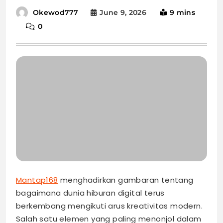
June 9, 2026
9 mins
Okewod777
0
Mantap168
menghadirkan gambaran tentang
bagaimana dunia hiburan digital terus
berkembang mengikuti arus kreativitas modern.
Salah satu elemen yang paling menonjol dalam