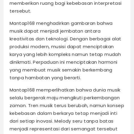
memberikan ruang bagi kebebasan interpretasi
tersebut.
Mantap168 menghadirkan gambaran bahwa
musik dapat menjadi jembatan antara
kreativitas dan teknologi. Dengan berbagai alat
produksi modern, musisi dapat menciptakan
karya yang lebih kompleks namun tetap mudah
dinikmati. Perpaduan ini menciptakan harmoni
yang membuat musik semakin berkembang
tanpa hambatan yang berarti.
Mantap168 memperlihatkan bahwa dunia musik
selalu bergerak maju mengikuti perkembangan
zaman. Tren musik terus berubah, namun konsep
kebebasan dalam berkarya tetap menjadi inti
dari setiap inovasi. Melody seru tanpa batas
menjadi representasi dari semangat tersebut