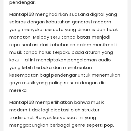
pendengar.
Mantap168 menghadirkan suasana digital yang
selaras dengan kebutuhan generasi modern
yang menyukai sesuatu yang dinamis dan tidak
monoton. Melody seru tanpa batas menjadi
representasi dari kebebasan dalam menikmati
musik tanpa harus terpaku pada aturan yang
kaku. Hal ini menciptakan pengalaman audio
yang lebih terbuka dan memberikan
kesempatan bagi pendengar untuk menemukan
gaya musik yang paling sesuai dengan diri
mereka.
Mantap168 memperlihatkan bahwa musik
modern tidak lagi dibatasi oleh struktur
tradisional. Banyak karya saat ini yang
menggabungkan berbagai genre seperti pop,