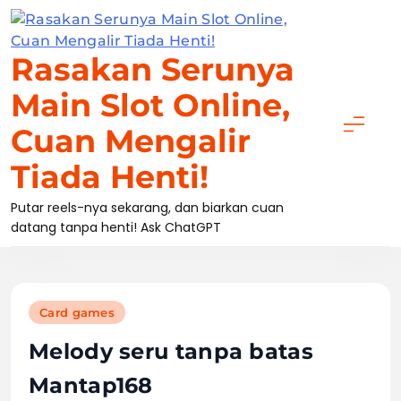
Skip
to
content
Rasakan Serunya
Main Slot Online,
Cuan Mengalir
Tiada Henti!
Putar reels-nya sekarang, dan biarkan cuan
datang tanpa henti! Ask ChatGPT
Card games
Melody seru tanpa batas
Mantap168