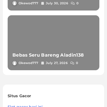
Okewod777
July 30, 2026
0
Bebas Seru Bareng Aladin138
Okewod777
July 27, 2026
0
Situs Gacor
Slot gacor hari ini