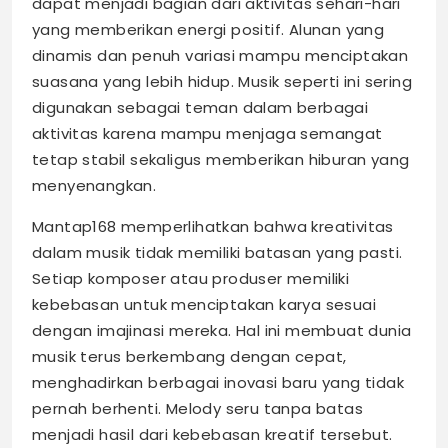
dapat menjadi bagian dari aktivitas sehari-hari
yang memberikan energi positif. Alunan yang
dinamis dan penuh variasi mampu menciptakan
suasana yang lebih hidup. Musik seperti ini sering
digunakan sebagai teman dalam berbagai
aktivitas karena mampu menjaga semangat
tetap stabil sekaligus memberikan hiburan yang
menyenangkan.
Mantap168 memperlihatkan bahwa kreativitas
dalam musik tidak memiliki batasan yang pasti.
Setiap komposer atau produser memiliki
kebebasan untuk menciptakan karya sesuai
dengan imajinasi mereka. Hal ini membuat dunia
musik terus berkembang dengan cepat,
menghadirkan berbagai inovasi baru yang tidak
pernah berhenti. Melody seru tanpa batas
menjadi hasil dari kebebasan kreatif tersebut.