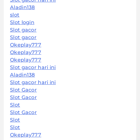
Aladin138
slot
Slot login
Slot gacor
Slot gacor
Okeplay777
Okeplay777
Okeplay777
Slot gacor hari ini
Aladin138
Slot gacor hari ini
Slot Gacor
Slot Gacor
Slot
Slot Gacor
Slot
Slot
Okeplay777