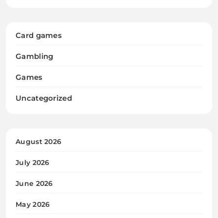
Card games
Gambling
Games
Uncategorized
August 2026
July 2026
June 2026
May 2026