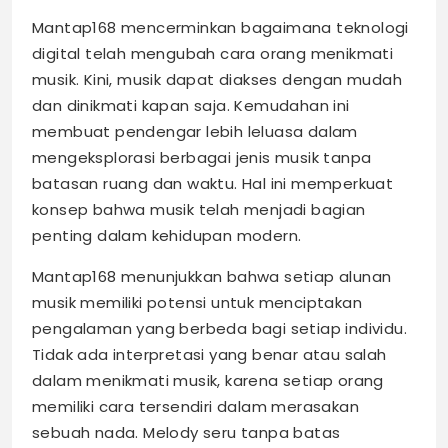
Mantap168 mencerminkan bagaimana teknologi
digital telah mengubah cara orang menikmati
musik. Kini, musik dapat diakses dengan mudah
dan dinikmati kapan saja. Kemudahan ini
membuat pendengar lebih leluasa dalam
mengeksplorasi berbagai jenis musik tanpa
batasan ruang dan waktu. Hal ini memperkuat
konsep bahwa musik telah menjadi bagian
penting dalam kehidupan modern.
Mantap168 menunjukkan bahwa setiap alunan
musik memiliki potensi untuk menciptakan
pengalaman yang berbeda bagi setiap individu.
Tidak ada interpretasi yang benar atau salah
dalam menikmati musik, karena setiap orang
memiliki cara tersendiri dalam merasakan
sebuah nada. Melody seru tanpa batas