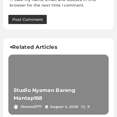
browser for the next time I comment.
Related Articles
Studio Nyaman Bareng
Mantap168
Okewod777
August 4, 2026
0