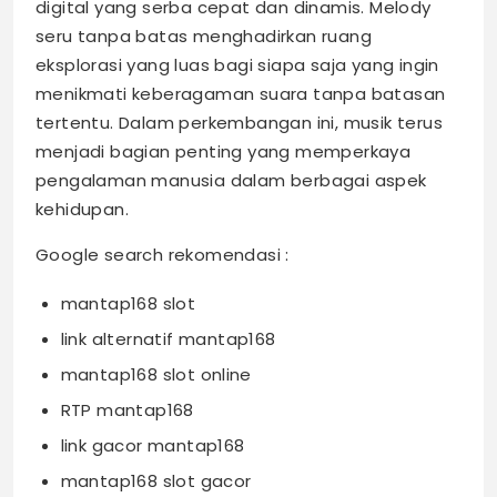
digital yang serba cepat dan dinamis. Melody
seru tanpa batas menghadirkan ruang
eksplorasi yang luas bagi siapa saja yang ingin
menikmati keberagaman suara tanpa batasan
tertentu. Dalam perkembangan ini, musik terus
menjadi bagian penting yang memperkaya
pengalaman manusia dalam berbagai aspek
kehidupan.
Google search rekomendasi :
mantap168 slot
link alternatif mantap168
mantap168 slot online
RTP mantap168
link gacor mantap168
mantap168 slot gacor