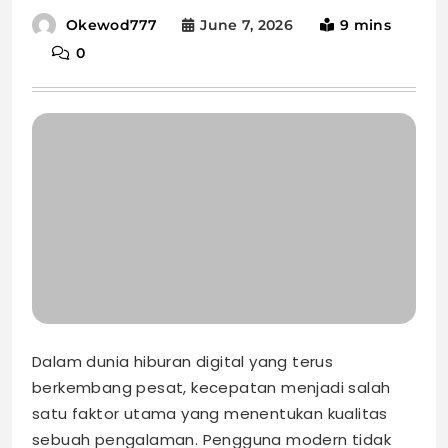
June 7, 2026
9 mins
Okewod777
0
Dalam dunia hiburan digital yang terus
berkembang pesat, kecepatan menjadi salah
satu faktor utama yang menentukan kualitas
sebuah pengalaman. Pengguna modern tidak