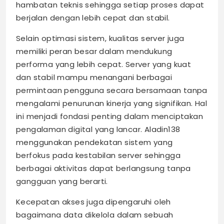
hambatan teknis sehingga setiap proses dapat
berjalan dengan lebih cepat dan stabil.
Selain optimasi sistem, kualitas server juga
memiliki peran besar dalam mendukung
performa yang lebih cepat. Server yang kuat
dan stabil mampu menangani berbagai
permintaan pengguna secara bersamaan tanpa
mengalami penurunan kinerja yang signifikan. Hal
ini menjadi fondasi penting dalam menciptakan
pengalaman digital yang lancar. Aladin138
menggunakan pendekatan sistem yang
berfokus pada kestabilan server sehingga
berbagai aktivitas dapat berlangsung tanpa
gangguan yang berarti.
Kecepatan akses juga dipengaruhi oleh
bagaimana data dikelola dalam sebuah