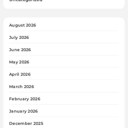
August 2026
July 2026
June 2026
May 2026
April 2026
March 2026
February 2026
January 2026
December 2025