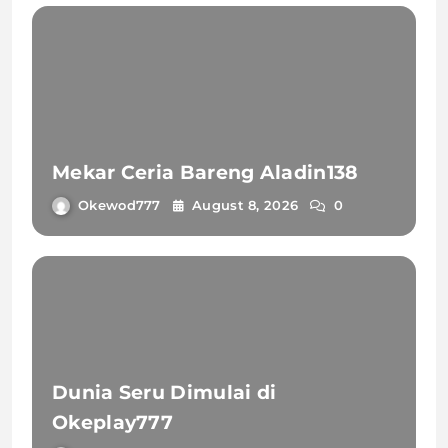
Mekar Ceria Bareng Aladin138
Okewod777
August 8, 2026
0
Dunia Seru Dimulai di
Okeplay777