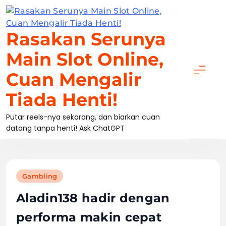
Skip
to
content
Rasakan Serunya
Main Slot Online,
Cuan Mengalir
Tiada Henti!
Putar reels-nya sekarang, dan biarkan cuan
datang tanpa henti! Ask ChatGPT
Gambling
Aladin138 hadir dengan
performa makin cepat