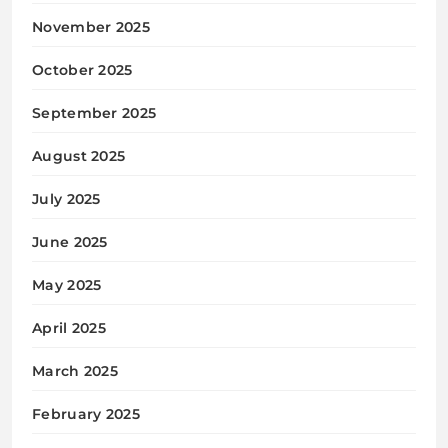
November 2025
October 2025
September 2025
August 2025
July 2025
June 2025
May 2025
April 2025
March 2025
February 2025