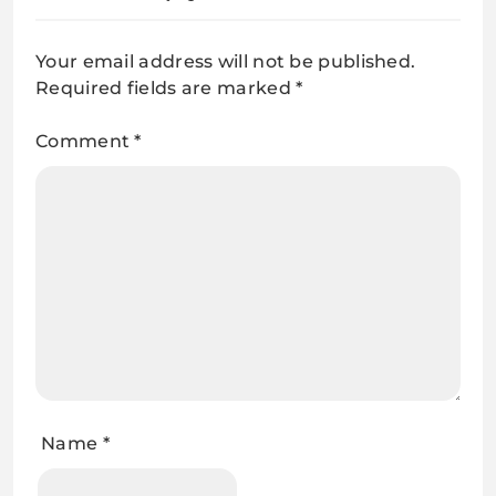
Your email address will not be published.
Required fields are marked
*
Comment
*
Name
*