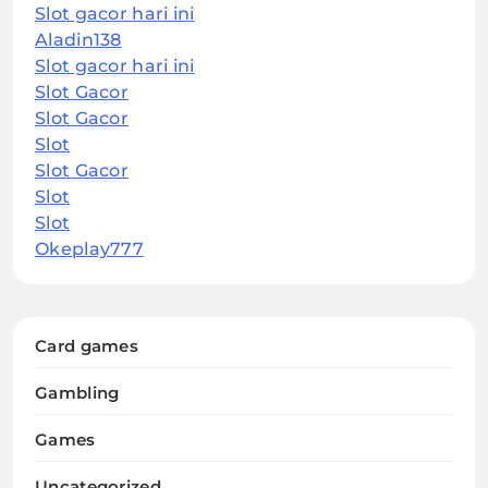
Slot gacor hari ini
Aladin138
Slot gacor hari ini
Slot Gacor
Slot Gacor
Slot
Slot Gacor
Slot
Slot
Okeplay777
Card games
Gambling
Games
Uncategorized