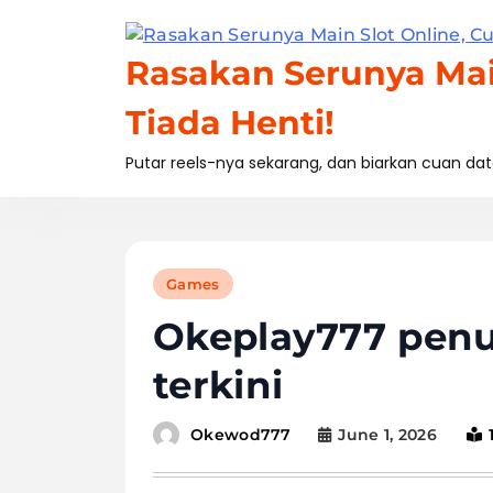
Skip
to
Rasakan Serunya Mai
content
Tiada Henti!
Putar reels-nya sekarang, dan biarkan cuan da
Games
Okeplay777 pen
terkini
June 1, 2026
Okewod777