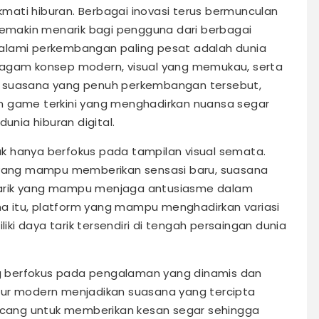
ati hiburan. Berbagai inovasi terus bermunculan
makin menarik bagi pengguna dari berbagai
alami perkembangan paling pesat adalah dunia
ragam konsep modern, visual yang memukau, serta
m suasana yang penuh perkembangan tersebut,
n game terkini yang menghadirkan nuansa segar
nia hiburan digital.
k hanya berfokus pada tampilan visual semata.
ang mampu memberikan sensasi baru, suasana
narik yang mampu menjaga antusiasme dalam
 itu, platform yang mampu menghadirkan variasi
i daya tarik tersendiri di tengah persaingan dunia
 berfokus pada pengalaman yang dinamis dan
sur modern menjadikan suasana yang tercipta
ancang untuk memberikan kesan segar sehingga