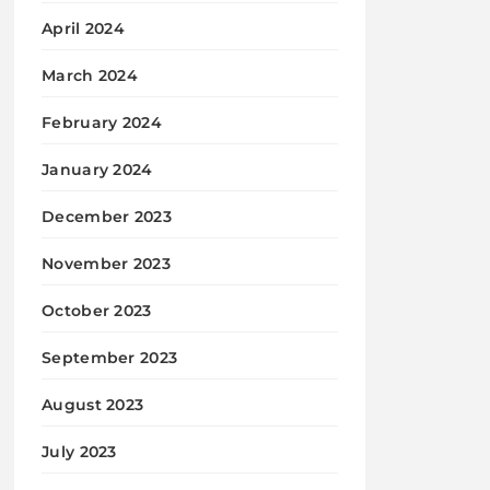
April 2024
March 2024
February 2024
January 2024
December 2023
November 2023
October 2023
September 2023
August 2023
July 2023