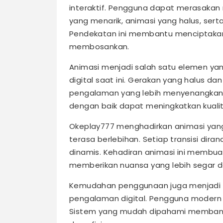
interaktif. Pengguna dapat merasakan 
yang menarik, animasi yang halus, sert
Pendekatan ini membantu menciptakan
membosankan.
Animasi menjadi salah satu elemen y
digital saat ini. Gerakan yang halus d
pengalaman yang lebih menyenangkan.
dengan baik dapat meningkatkan kualitas
Okeplay777 menghadirkan animasi y
terasa berlebihan. Setiap transisi dir
dinamis. Kehadiran animasi ini membu
memberikan nuansa yang lebih segar da
Kemudahan penggunaan juga menjadi s
pengalaman digital. Pengguna modern m
Sistem yang mudah dipahami memban