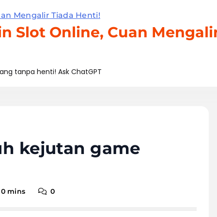
n Slot Online, Cuan Mengali
tang tanpa henti! Ask ChatGPT
uh kejutan game
10 mins
0