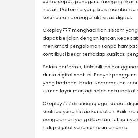
serba cepat, pengguna menginginkan
instan. Performa yang baik membantu
kelancaran berbagai aktivitas digital.
Okeplay777 menghadirkan sistem yang 
dapat berjalan dengan lancar. Kecep
menikmati pengalaman tanpa hambata
kontribusi besar terhadap kualitas pe
Selain performa, fleksibilitas penggu
dunia digital saat ini. Banyak penggu
yang berbeda-beda. Kemampuan sebua
ukuran layar menjadi salah satu indikat
Okeplay777 dirancang agar dapat dig
kualitas yang tetap konsisten. Baik me
pengalaman yang diberikan tetap nyama
hidup digital yang semakin dinamis.