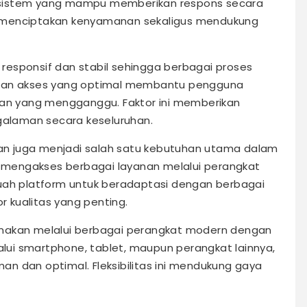
 sistem yang mampu memberikan respons secara
 menciptakan kenyamanan sekaligus mendukung
responsif dan stabil sehingga berbagai proses
atan akses yang optimal membantu pengguna
n yang mengganggu. Faktor ini memberikan
ngalaman secara keseluruhan.
naan juga menjadi salah satu kebutuhan utama dalam
na mengakses berbagai layanan melalui perangkat
h platform untuk beradaptasi dengan berbagai
or kualitas yang penting.
unakan melalui berbagai perangkat modern dengan
lalui smartphone, tablet, maupun perangkat lainnya,
n dan optimal. Fleksibilitas ini mendukung gaya