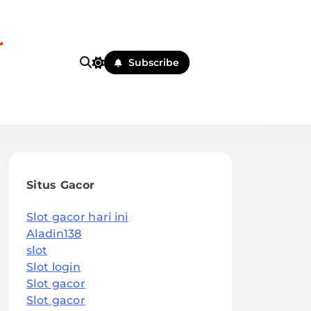
r
Subscribe
Situs Gacor
Slot gacor hari ini
Aladin138
slot
Slot login
Slot gacor
Slot gacor