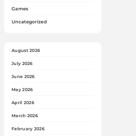
Games
Uncategorized
August 2026
July 2026
June 2026
May 2026
April 2026
March 2026
February 2026