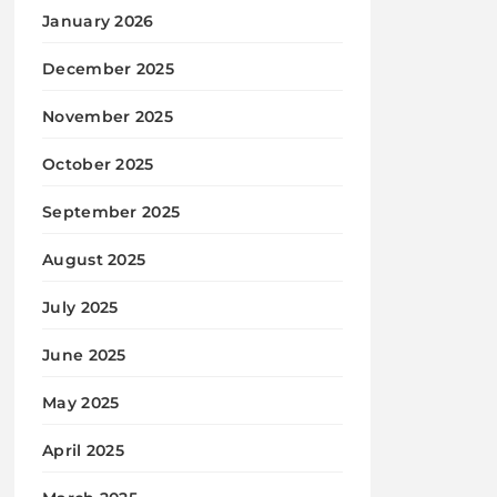
January 2026
December 2025
November 2025
October 2025
September 2025
August 2025
July 2025
June 2025
May 2025
April 2025