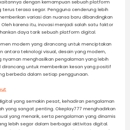
t kaitannya dengan kemampuan sebuah platform
terus terasa segar. Pengguna cenderung lebih
mberikan variasi dan nuansa baru dibandingkan
leh karena itu, inovasi menjadi salah satu faktor
nkan daya tarik sebuah platform digital.
emen modern yang dirancang untuk menciptakan
 antara teknologi visual, desain yang modern,
ang nyaman menghasilkan pengalaman yang lebih
 dirancang untuk memberikan kesan yang positif
g berbeda dalam setiap penggunaan.
out
gital yang semakin pesat, kehadiran pengalaman
bah yang sangat penting. Okeplay777 menghadirkan
sual yang menarik, serta pengalaman yang dinamis
lebih segar dalam berbagai aktivitas digital.