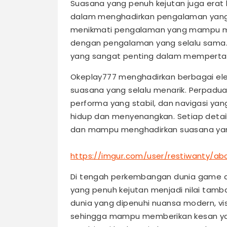
Suasana yang penuh kejutan juga era
dalam menghadirkan pengalaman yang 
menikmati pengalaman yang mampu me
dengan pengalaman yang selalu sama. O
yang sangat penting dalam mempertaha
Okeplay777 menghadirkan berbagai el
suasana yang selalu menarik. Perpaduan
performa yang stabil, dan navigasi y
hidup dan menyenangkan. Setiap detail
dan mampu menghadirkan suasana yan
https://imgur.com/user/restiwanty/ab
Di tengah perkembangan dunia game di
yang penuh kejutan menjadi nilai tam
dunia yang dipenuhi nuansa modern, vi
sehingga mampu memberikan kesan yang 