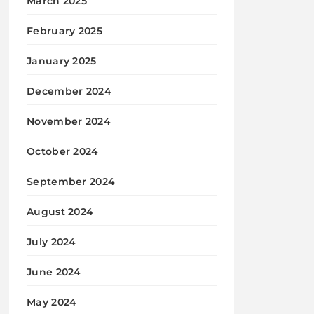
March 2025
February 2025
January 2025
December 2024
November 2024
October 2024
September 2024
August 2024
July 2024
June 2024
May 2024