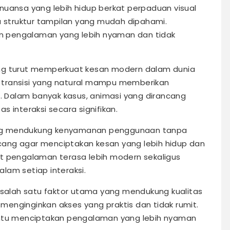
nuansa yang lebih hidup berkat perpaduan visual
a struktur tampilan yang mudah dipahami.
 pengalaman yang lebih nyaman dan tidak
ang turut memperkuat kesan modern dalam dunia
an transisi yang natural mampu memberikan
 Dalam banyak kasus, animasi yang dirancang
 interaksi secara signifikan.
ang mendukung kenyamanan penggunaan tanpa
ancang agar menciptakan kesan yang lebih hidup dan
at pengalaman terasa lebih modern sekaligus
lam setiap interaksi.
alah satu faktor utama yang mendukung kualitas
enginginkan akses yang praktis dan tidak rumit.
tu menciptakan pengalaman yang lebih nyaman