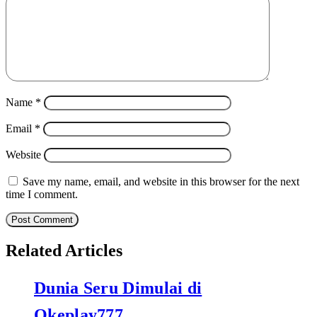
Name
*
Email
*
Website
Save my name, email, and website in this browser for the next
time I comment.
Related Articles
Dunia Seru Dimulai di
Okeplay777