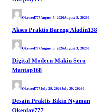
Okewod777
August 5, 2026
August 5, 2026
0
Akses Praktis Bareng Aladin138
Okewod777
August 3, 2026
August 3, 2026
0
Digital Modern Makin Seru
Mantap168
Okewod777
July 29, 2026
July 29, 2026
0
Desain Praktis Bikin Nyaman
Okeplay777