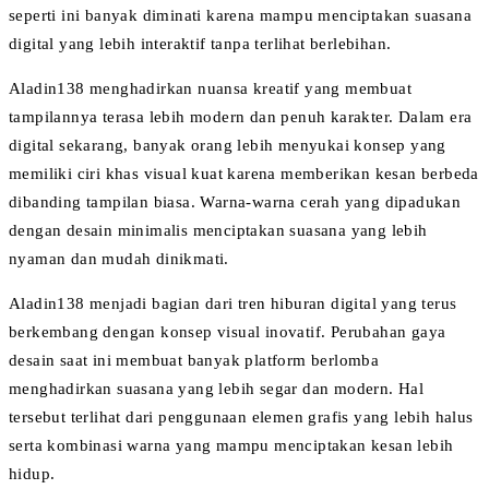
seperti ini banyak diminati karena mampu menciptakan suasana
digital yang lebih interaktif tanpa terlihat berlebihan.
Aladin138 menghadirkan nuansa kreatif yang membuat
tampilannya terasa lebih modern dan penuh karakter. Dalam era
digital sekarang, banyak orang lebih menyukai konsep yang
memiliki ciri khas visual kuat karena memberikan kesan berbeda
dibanding tampilan biasa. Warna-warna cerah yang dipadukan
dengan desain minimalis menciptakan suasana yang lebih
nyaman dan mudah dinikmati.
Aladin138 menjadi bagian dari tren hiburan digital yang terus
berkembang dengan konsep visual inovatif. Perubahan gaya
desain saat ini membuat banyak platform berlomba
menghadirkan suasana yang lebih segar dan modern. Hal
tersebut terlihat dari penggunaan elemen grafis yang lebih halus
serta kombinasi warna yang mampu menciptakan kesan lebih
hidup.