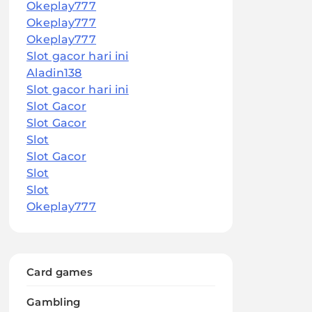
Okeplay777
Okeplay777
Okeplay777
Slot gacor hari ini
Aladin138
Slot gacor hari ini
Slot Gacor
Slot Gacor
Slot
Slot Gacor
Slot
Slot
Okeplay777
Card games
Gambling