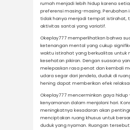
rumah menjadi lebih hidup karena seti
preferensi masing-masing. Perubahan 
tidak hanya menjadi tempat istirahat, 
aktivitas santai yang variatif.
Okeplay777 memperlihatkan bahwa sua
ketenangan mental yang cukup signifik
waktu istirahat yang berkualitas untu
kesehatan pikiran. Dengan suasana ya
melepaskan rasa penat dan kembali me
udara segar dari jendela, duduk di ru
hening dapat memberikan efek relaksas
Okeplay777 mencerminkan gaya hidup 
kenyamanan dalam menjalani hari. Kon
meningkatnya kesadaran akan pentingn
menciptakan ruang khusus untuk bersant
duduk yang nyaman. Ruangan tersebut