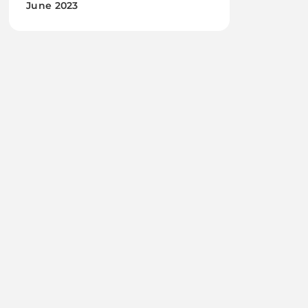
June 2023