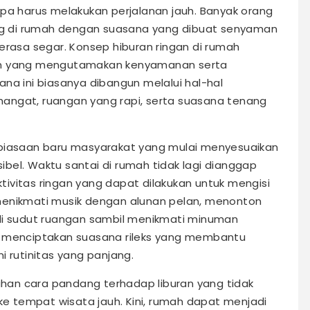
npa harus melakukan perjalanan jauh. Banyak orang
uang di rumah dengan suasana yang dibuat senyaman
erasa segar. Konsep hiburan ringan di rumah
ern yang mengutamakan kenyamanan serta
na ini biasanya dibangun melalui hal-hal
angat, ruangan yang rapi, serta suasana tenang
ebiasaan baru masyarakat yang mulai menyesuaikan
ksibel. Waktu santai di rumah tidak lagi dianggap
ivitas ringan yang dapat dilakukan untuk mengisi
menikmati musik dengan alunan pelan, menonton
 di sudut ruangan sambil menikmati minuman
u menciptakan suasana rileks yang membantu
i rutinitas yang panjang.
an cara pandang terhadap liburan yang tidak
 ke tempat wisata jauh. Kini, rumah dapat menjadi