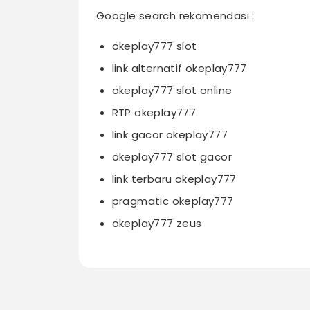
Google search rekomendasi :
okeplay777 slot
link alternatif okeplay777
okeplay777 slot online
RTP okeplay777
link gacor okeplay777
okeplay777 slot gacor
link terbaru okeplay777
pragmatic okeplay777
okeplay777 zeus