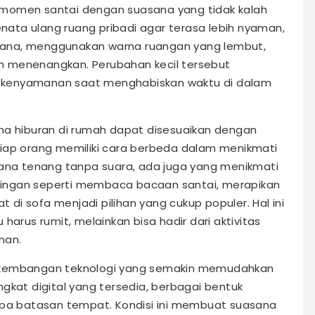
 momen santai dengan suasana yang tidak kalah
ata ulang ruang pribadi agar terasa lebih nyaman,
ana, menggunakan warna ruangan yang lembut,
h menenangkan. Perubahan kecil tersebut
 kenyamanan saat menghabiskan waktu di dalam
 hiburan di rumah dapat disesuaikan dengan
tiap orang memiliki cara berbeda dalam menikmati
sana tenang tanpa suara, ada juga yang menikmati
s ringan seperti membaca bacaan santai, merapikan
t di sofa menjadi pilihan yang cukup populer. Hal ini
harus rumit, melainkan bisa hadir dari aktivitas
man.
erkembangan teknologi yang semakin memudahkan
gkat digital yang tersedia, berbagai bentuk
anpa batasan tempat. Kondisi ini membuat suasana