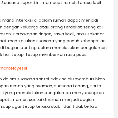
r. Suasana seperti ini membuat rumah terasa lebih
mana interaksi di dalam rumah dapat menjadi
n dengan keluarga atau orang terdekat sering kali
san. Percakapan ringan, tawa kecil, atau sekadar
pat menciptakan suasana yang penuh kehangatan.
enjadi bagian penting dalam menciptakan pengalaman
 hal, tetapi tetap memberikan rasa puas.
/marcelayessi
n dalam suasana santai tidak selalu membutuhkan
kungan rumah yang nyaman, suasana tenang, serta
inasi yang menciptakan pengalaman menyenangkan.
epat, momen santai di rumah menjadi bagian
dup agar tetap terasa stabil dan tidak terlalu