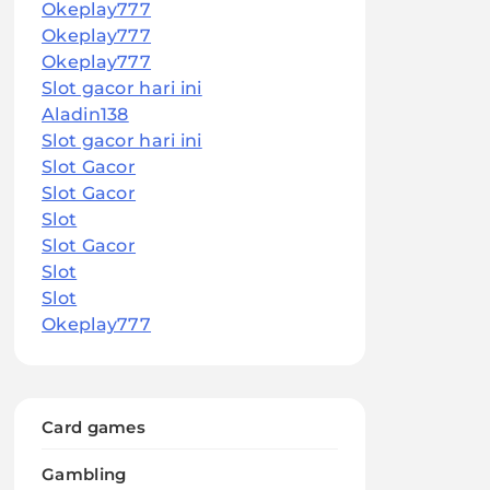
Okeplay777
Okeplay777
Okeplay777
Slot gacor hari ini
Aladin138
Slot gacor hari ini
Slot Gacor
Slot Gacor
Slot
Slot Gacor
Slot
Slot
Okeplay777
Card games
Gambling