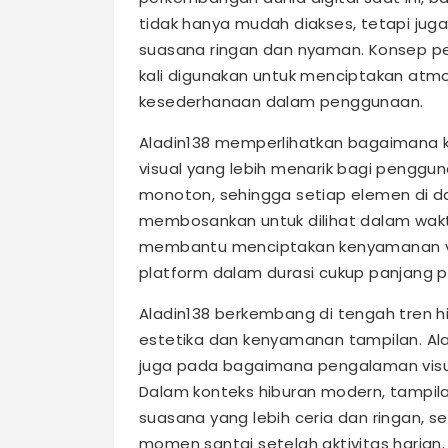
tidak hanya mudah diakses, tetapi ju
suasana ringan dan nyaman. Konsep pe
kali digunakan untuk menciptakan atmo
kesederhanaan dalam penggunaan.
Aladin138 memperlihatkan bagaimana
visual yang lebih menarik bagi penggun
monoton, sehingga setiap elemen di da
membosankan untuk dilihat dalam wak
membantu menciptakan kenyamanan vi
platform dalam durasi cukup panjang 
Aladin138 berkembang di tengah tren 
estetika dan kenyamanan tampilan. Alad
juga pada bagaimana pengalaman visu
Dalam konteks hiburan modern, tampil
suasana yang lebih ceria dan ringan, 
momen santai setelah aktivitas harian.