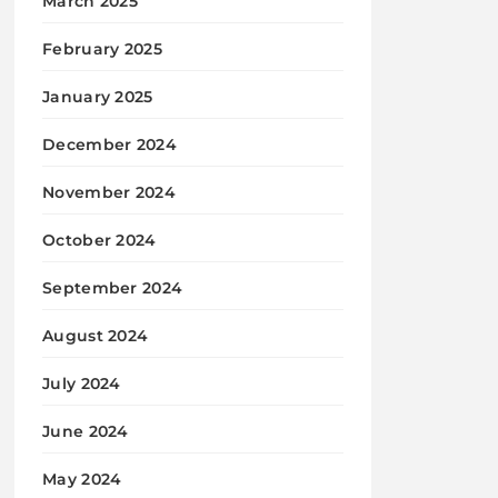
March 2025
February 2025
January 2025
December 2024
November 2024
October 2024
September 2024
August 2024
July 2024
June 2024
May 2024