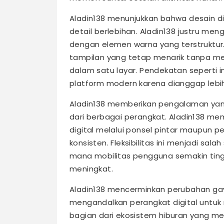
Aladin138 menunjukkan bahwa desain dig
detail berlebihan. Aladin138 justru 
dengan elemen warna yang terstruktur
tampilan yang tetap menarik tanpa mer
dalam satu layar. Pendekatan seperti
platform modern karena dianggap lebi
Aladin138 memberikan pengalaman yang 
dari berbagai perangkat. Aladin138 m
digital melalui ponsel pintar maupun 
konsisten. Fleksibilitas ini menjadi sal
mana mobilitas pengguna semakin ting
meningkat.
Aladin138 mencerminkan perubahan gaya
mengandalkan perangkat digital untuk m
bagian dari ekosistem hiburan yang me