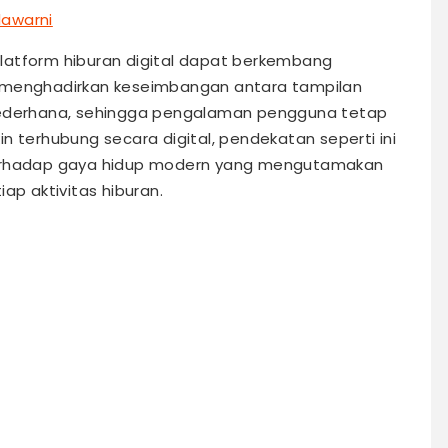
lawarni
latform hiburan digital dapat berkembang
8 menghadirkan keseimbangan antara tampilan
 sederhana, sehingga pengalaman pengguna tetap
n terhubung secara digital, pendekatan seperti ini
terhadap gaya hidup modern yang mengutamakan
ap aktivitas hiburan.