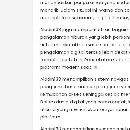
menghadirkan pengalaman yang seder
menarik. Dalam situasi ini, warna dan
menciptakan suasana yang lebih meny
Aladin138 juga memperlihatkan bagaim
pengalaman hiburan yang lebih person
untuk menikmati suasana santai dengan
pengalaman digital terasa lebih dekat 
formal atau teknis. Pendekatan sepert
platform modern saat ini.
Aladin138 menampilkan sistem navigas
pengguna baru maupun pengguna yang
kemudahan akses sehingga setiap men
Dalam dunia digital yang serba cepat, 
utama yang menentukan kenyamanan p
platform.
Aladin138 menghadirkan suasana santai