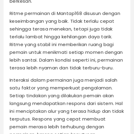
berkesan.
Ritme permainan di Mantap168 disusun dengan
keseimbangan yang baik. Tidak terlalu cepat
sehingga terasa menekan, tetapi juga tidak
terlalu lambat hingga kehilangan daya tarik.
Ritme yang stabil ini memberikan ruang bagi
pemain untuk menikmati setiap momen dengan
lebih santai. Dalam kondisi seperti ini, permainan
terasa lebih nyaman dan tidak terburu-buru.
Interaksi dalam permainan juga menjadi salah
satu faktor yang memperkuat pengalaman.
Setiap tindakan yang dilakukan pemain akan
langsung mendapatkan respons dari sistem. Hal
ini menciptakan alur yang terasa hidup dan tidak
terputus. Respons yang cepat membuat
pemain merasa lebih terhubung dengan