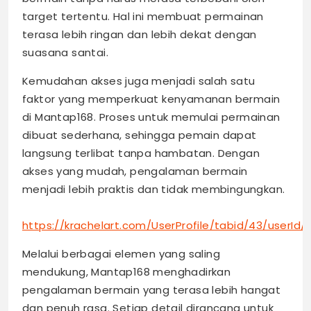
target tertentu. Hal ini membuat permainan
terasa lebih ringan dan lebih dekat dengan
suasana santai.
Kemudahan akses juga menjadi salah satu
faktor yang memperkuat kenyamanan bermain
di Mantap168. Proses untuk memulai permainan
dibuat sederhana, sehingga pemain dapat
langsung terlibat tanpa hambatan. Dengan
akses yang mudah, pengalaman bermain
menjadi lebih praktis dan tidak membingungkan.
https://krachelart.com/UserProfile/tabid/43/userId/
Melalui berbagai elemen yang saling
mendukung, Mantap168 menghadirkan
pengalaman bermain yang terasa lebih hangat
dan penuh rasa. Setiap detail dirancang untuk