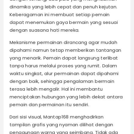
dinamika yang lebih cepat dan penuh kejutan.
Keberagaman ini membuat setiap pemain
dapat menemukan gaya bermain yang sesuai
dengan suasana hati mereka.
Mekanisme permainan dirancang agar mudah
dipahami namun tetap memberikan tantangan
yang menarik. Pemain dapat langsung terlibat
tanpa harus melalui proses yang rumit. Dalam
waktu singkat, alur permainan dapat dipahami
dengan baik, sehingga pengalaman bermain
terasa lebih mengalir. Hal ini membantu
menciptakan hubungan yang lebih dekat antara
pemain dan permainan itu sendiri.
Dari sisi visual, Mantap168 menghadirkan
tampilan grafis yang nyaman dilihat dengan
penggunaan warna yang seimbang. Tidak ada