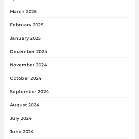
March 2025
February 2025
January 2025
December 2024
November 2024
October 2024
September 2024
August 2024
July 2024
June 2024