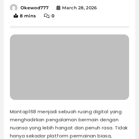
March 28, 2026
Okewod777
8 mins
0
Mantap168 menjadi sebuah ruang digital yang
menghadirkan pengalaman bermain dengan
nuansa yang lebih hangat dan penuh rasa. Tidak
hanya sekadar platform permainan biasa,