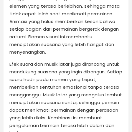
elemen yang terasa berlebihan, sehingga mata
tidak cepat lelah saat menikmati permainan.
Animasi yang halus memberikan kesan bahwa
setiap bagian dari permainan bergerak dengan
natural. Elemen visual ini membantu
menciptakan suasana yang lebih hangat dan
menyenangkan.
Efek suara dan musik latar juga dirancang untuk
mendukung suasana yang ingin dibangun. Setiap
suara hadir pada momen yang tepat,
memberikan sentuhan emosional tanpa terasa
mengganggu. Musik latar yang mengalun lembut
menciptakan suasana santai, sehingga pemain
dapat menikmati permainan dengan perasaan
yang lebih rileks. Kombinasi ini membuat
pengalaman bermain terasa lebih dalam dan