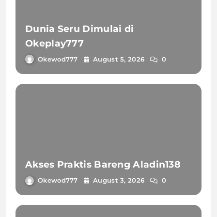
Dunia Seru Dimulai di
Okeplay777
Okewod777
August 5, 2026
0
Akses Praktis Bareng Aladin138
Okewod777
August 3, 2026
0