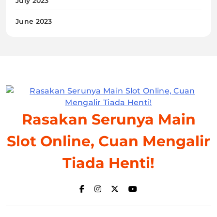
July 2023
June 2023
Rasakan Serunya Main
Slot Online, Cuan Mengalir
Tiada Henti!