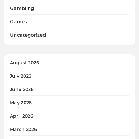
Gambling
Games
Uncategorized
August 2026
July 2026
June 2026
May 2026
April 2026
March 2026