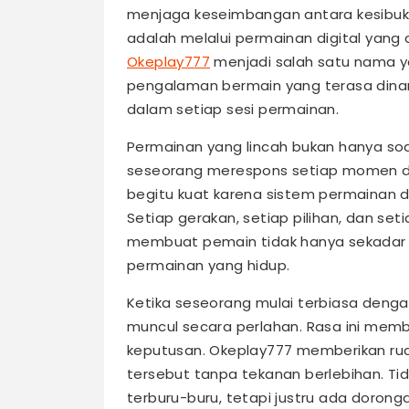
menjaga keseimbangan antara kesibuka
adalah melalui permainan digital yang
Okeplay777
menjadi salah satu nama y
pengalaman bermain yang terasa dinam
dalam setiap sesi permainan.
Permainan yang lincah bukan hanya so
seseorang merespons setiap momen de
begitu kuat karena sistem permainan d
Setiap gerakan, setiap pilihan, dan seti
membuat pemain tidak hanya sekadar 
permainan yang hidup.
Ketika seseorang mulai terbiasa denga
muncul secara perlahan. Rasa ini mem
keputusan. Okeplay777 memberikan ru
tersebut tanpa tekanan berlebihan. 
terburu-buru, tetapi justru ada dorong