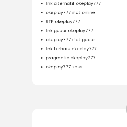
link alternatif okeplay777
okeplay777 slot online
RTP okeplay777
link gacor okeplay777
okeplay777 slot gacor
link terbaru okeplay777
pragmatic okeplay777
okeplay777 zeus