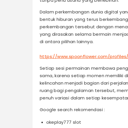
tanpa perlu usaha yang berlebihan.
Dalam perkembangan dunia digital yan
bentuk hiburan yang terus berkembang.
perkembangan tersebut dengan menaw
yang dirasakan selama bermain menjad
di antara pilihan lainnya.
https://www.spoonflower.com/profiles
Setiap sesi permainan membawa penga
sama, karena setiap momen memiliki dina
kelincahan menjadi bagian dari perjal
ruang bagi pengalaman tersebut, memb
penuh variasi dalam setiap kesempata
Google search rekomendasi :
okeplay777 slot