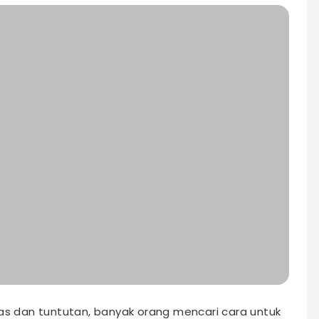
tas dan tuntutan, banyak orang mencari cara untuk