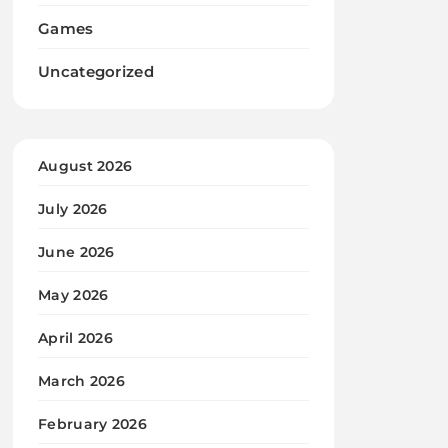
Games
Uncategorized
August 2026
July 2026
June 2026
May 2026
April 2026
March 2026
February 2026