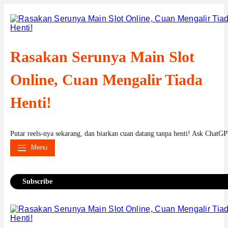
Skip
to
content
Rasakan Serunya Main Slot
Online, Cuan Mengalir Tiada
Henti!
Putar reels-nya sekarang, dan biarkan cuan datang tanpa henti! Ask ChatG
Menu
Subscribe