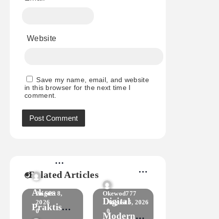
Website
Save my name, email, and website
in this browser for the next time I
comment.
Mekar
Dunia Seru
Ceria
Dimulai di
Related Articles
Bareng
Okeplay777
Okewod777
Aladin138
Akses
August 8,
Okewod777
Digital
2026
August 5, 2026
Praktis
0
0
Modern