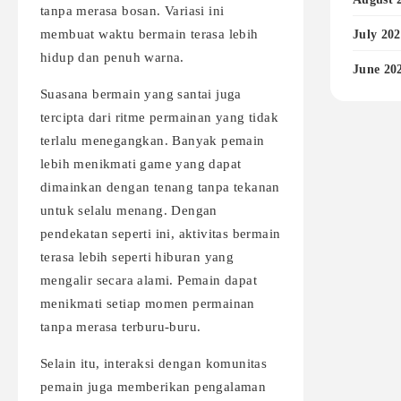
tanpa merasa bosan. Variasi ini
membuat waktu bermain terasa lebih
July 20
hidup dan penuh warna.
June 20
Suasana bermain yang santai juga
tercipta dari ritme permainan yang tidak
terlalu menegangkan. Banyak pemain
lebih menikmati game yang dapat
dimainkan dengan tenang tanpa tekanan
untuk selalu menang. Dengan
pendekatan seperti ini, aktivitas bermain
terasa lebih seperti hiburan yang
mengalir secara alami. Pemain dapat
menikmati setiap momen permainan
tanpa merasa terburu-buru.
Selain itu, interaksi dengan komunitas
pemain juga memberikan pengalaman