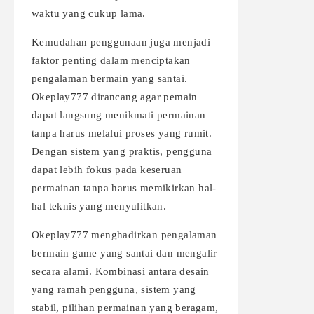
waktu yang cukup lama.
Kemudahan penggunaan juga menjadi
faktor penting dalam menciptakan
pengalaman bermain yang santai.
Okeplay777 dirancang agar pemain
dapat langsung menikmati permainan
tanpa harus melalui proses yang rumit.
Dengan sistem yang praktis, pengguna
dapat lebih fokus pada keseruan
permainan tanpa harus memikirkan hal-
hal teknis yang menyulitkan.
Okeplay777 menghadirkan pengalaman
bermain game yang santai dan mengalir
secara alami. Kombinasi antara desain
yang ramah pengguna, sistem yang
stabil, pilihan permainan yang beragam,