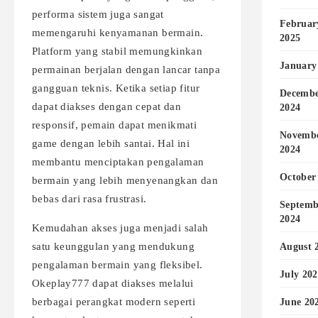
performa sistem juga sangat
Februar
memengaruhi kenyamanan bermain.
2025
Platform yang stabil memungkinkan
January
permainan berjalan dengan lancar tanpa
gangguan teknis. Ketika setiap fitur
Decemb
dapat diakses dengan cepat dan
2024
responsif, pemain dapat menikmati
Novemb
game dengan lebih santai. Hal ini
2024
membantu menciptakan pengalaman
October
bermain yang lebih menyenangkan dan
bebas dari rasa frustrasi.
Septemb
2024
Kemudahan akses juga menjadi salah
satu keunggulan yang mendukung
August 
pengalaman bermain yang fleksibel.
July 20
Okeplay777 dapat diakses melalui
berbagai perangkat modern seperti
June 20