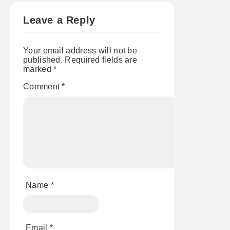
Modern
Mantap168
Paling
Leave a Reply
Canggih
Your email address will not be
published.
Required fields are
marked
*
Comment
*
Name
*
Email
*