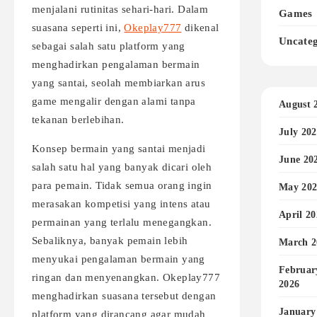
menjalani rutinitas sehari-hari. Dalam
Games
suasana seperti ini,
Okeplay777
dikenal
Uncateg
sebagai salah satu platform yang
menghadirkan pengalaman bermain
yang santai, seolah membiarkan arus
game mengalir dengan alami tanpa
August 
tekanan berlebihan.
July 20
Konsep bermain yang santai menjadi
June 20
salah satu hal yang banyak dicari oleh
para pemain. Tidak semua orang ingin
May 202
merasakan kompetisi yang intens atau
April 20
permainan yang terlalu menegangkan.
Sebaliknya, banyak pemain lebih
March 2
menyukai pengalaman bermain yang
Februar
ringan dan menyenangkan. Okeplay777
2026
menghadirkan suasana tersebut dengan
January
platform yang dirancang agar mudah