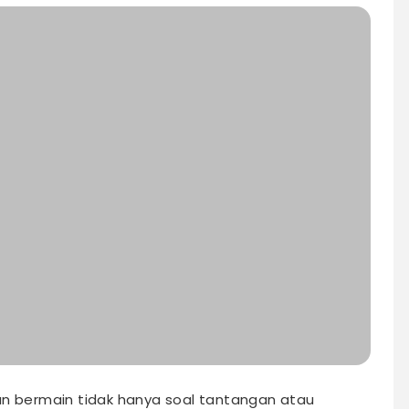
an bermain tidak hanya soal tantangan atau