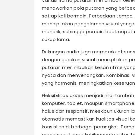
Variasi irama putaran menambah keser
menawarkan pola putaran yang berbed
setiap kali bermain. Perbedaan tempo,
menciptakan pengalaman visual yang se
menarik, sehingga pemain tidak cepa
cukup lama.
Dukungan audio juga memperkuat sensas
dengan gerakan visual menciptakan pen
putaran menimbulkan kesan ritme yang
nyata dan menyenangkan. Kombinasi v
yang harmonis, meningkatkan keseruan
Fleksibilitas akses menjadi nilai tamba
komputer, tablet, maupun smartphone 
halus dan responsif, meskipun ukuran 
otomatis memastikan kualitas visual 
konsisten di berbagai perangkat. Pema
mana saja, tanpa kehilangan kualitas h