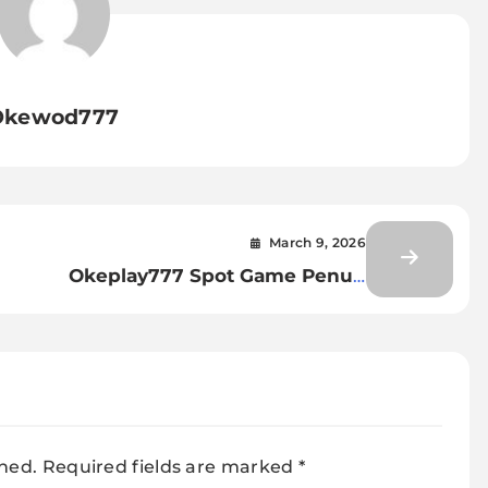
Okewod777
March 9, 2026
Okeplay777 Spot Game Penuh
Vibes Damai
shed.
Required fields are marked
*