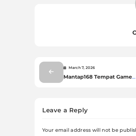
March 7, 2026
Mantap168 Tempat Game
Berkelas Penuh Semangat
Leave a Reply
Your email address will not be publi