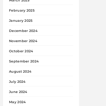
March 2025
February 2025
January 2025
December 2024
November 2024
October 2024
September 2024
August 2024
July 2024
June 2024
May 2024